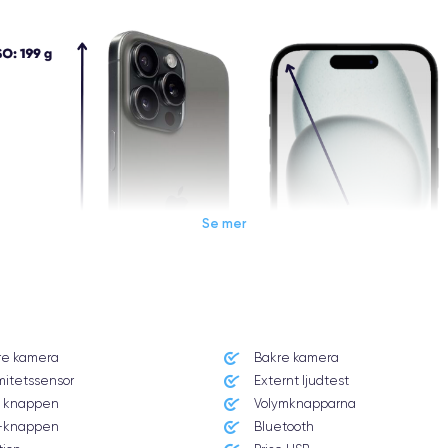
Se mer
re kamera
Bakre kamera
mitetssensor
Externt ljudtest
 knappen
Volymknapparna
knappen
Bluetooth