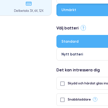
Utmärkt
Delbetala 3X, 6X, 12X
⭐ Premium
Välj batteri
?
●
● Oklanderlig kvalitetsskärm
Standard
● Endast 5% av våra telefoner h
Nytt batteri
Det kan intressera dig
Skydd och härdat glas ins
?
Snabbladdare