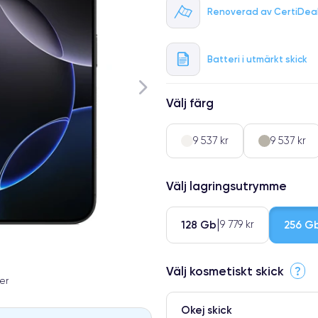
Renoverad av CertiDea
Batteri i utmärkt skick
Välj färg
9 537 kr
9 537 kr
Välj lagringsutrymme
128 Gb
256 G
9 779 kr
Välj kosmetiskt skick
?
er
Okej skick