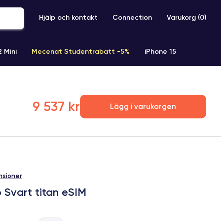
Hjälp och kontakt
Connection
Varukorg (
0
)
2 Mini
Mecenat Studentrabatt -5%
iPhone 15
iPhone XR
iPhone SE 2 (2020)
iPhone X
iPhone XS
9 537 kr
Lägg i varukorgen
nsioner
 Svart titan eSIM