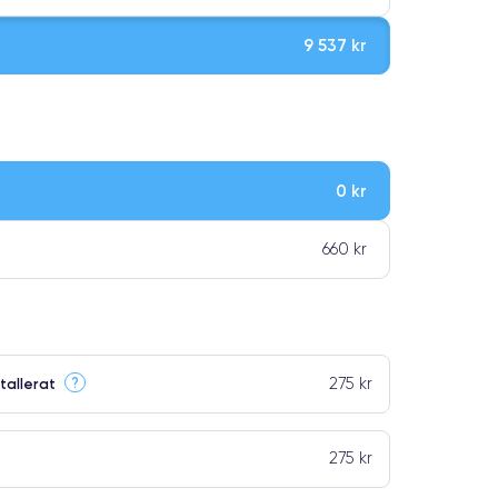
9 537 kr
0 kr
ar premiumklassning
660 kr
275 kr
?
tallerat
275 kr