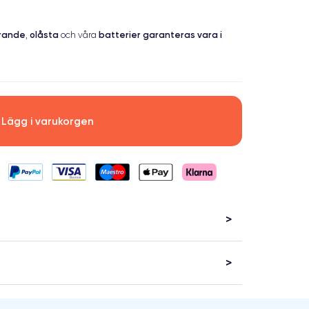
erande
olåsta
batterier garanteras vara i
,
och våra
Lägg i varukorgen