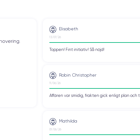
Sub-6 GHz
Cámara Frontal
12 MP
Elisabeth
Carga rápida
13/07/26
novering.
Si, mínimo 20W
Toppen! Fint initiativ! Så nöjd!
ESIM
eSIM
Robin Christopher
Desbloqueado
Si, todos los oper.
11/06/26
 del iPhone 16 Pro
Affären var smidig, frakten gick enligt plan och 
Mathilda
01/06/26