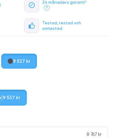
24 månaders garanti*
l
?
Testad, testad och
omtestad
9 537 kr
b
9 537 kr
8 767 kr