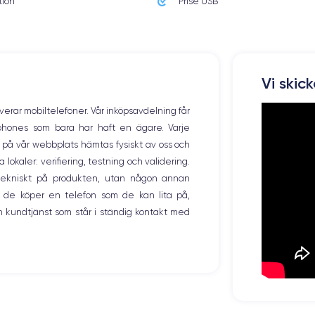
tion
Prise USB
Dimensiones y Peso iPhone 16 Pro
Vi skic
Sist. operativo
iOS
(iOS 18)
overar mobiltelefoner. Vår inköpsavdelning får
tphones som bara har haft en ägare. Varje
Peso
199 g
ng på vår webbplats hämtas fysiskt av oss och
okaler: verifiering, testning och validering.
Resol. pantalla
r tekniskt på produkten, utan någon annan
2622x1206 píxeles
 de köper en telefon som de kan lita på,
 kundtjänst som står i ständig kontakt med
Memoria interna
128, 256, 512 GB1 TB
Núm. de núcleos
6
Frec. procesador