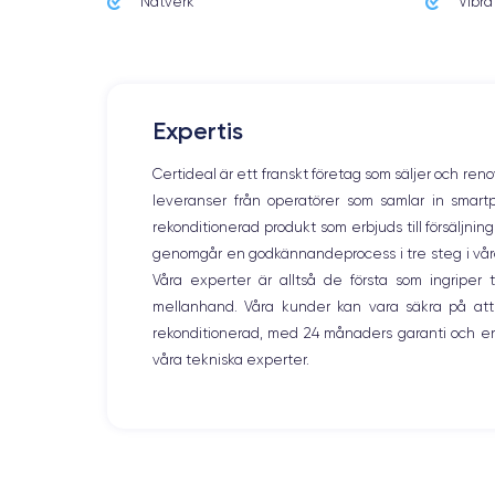
Nätverk
Vibra
Expertis
Lanzamiento
20/09/2024
Certideal är ett franskt företag som säljer och ren
leveranser från operatörer som samlar in smar
Dimensiones
149.6×71.5×7.8.25 mm
rekonditionerad produkt som erbjuds till försäljni
genomgår en godkännandeprocess i tre steg i våra l
Pantalla
Våra experter är alltså de första som ingripe
OLED 6.3 pulgadas
mellanhand. Våra kunder kan vara säkra på att
rekonditionerad, med 24 månaders garanti och en
RAM
våra tekniska experter.
8 GB
Nombre CPU
Apple A18 Pro
Nombre GPU