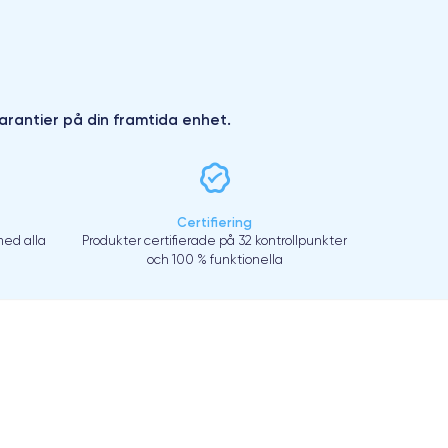
arantier på din framtida enhet.
Certifiering
ed alla
Produkter certifierade på 32 kontrollpunkter
och 100 % funktionella