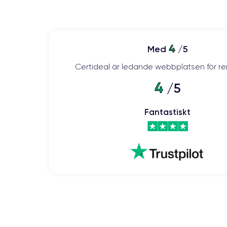
6 Core GPU
Cámara
48 MP
4
Med
/5
Resolución vídeo
Certideal är ledande webbplatsen för re
4K - 120 fps
4
/5
Batería
3582 mAh
Fantastiskt
Red móvil
5G
Para más detalles,
consulta la ficha técnica completa