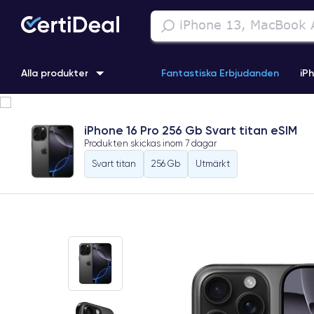
Alla produkter
Fantastiska Erbjudanden
iP
iPhone 16
iPhone 13 Pro
iPhone SE 3 (2022)
iPhone 1
iPhone 16 Pro 256 Gb Svart titan eSIM
Produkten skickas inom
7 dagar
iPhone 11 Pro
iPhone 15 Pro
Svart titan
256 Gb
Utmärkt