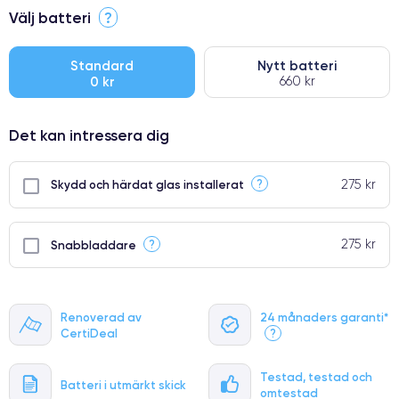
⭐ Premium
Välj batteri
?
●
● Oklanderlig kvalitetsskärm
Standard
Nytt batteri
0 kr
660 kr
● Endast 5% av våra telefoner har premiumklassning
Det kan intressera dig
275 kr
?
Skydd och härdat glas installerat
275 kr
?
Snabbladdare
Renoverad av
24 månaders garanti*
CertiDeal
?
Testad, testad och
Batteri i utmärkt skick
omtestad