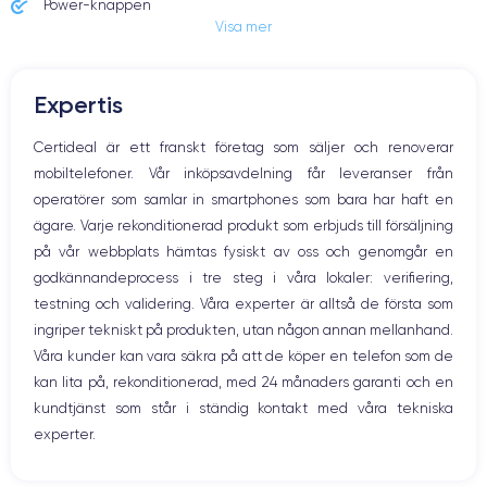
Power-knappen
Visa mer
Jack och Eluttag
Mute knappen
Volymknapparna
Expertis
Högtalare
Mikrofon
Certideal är ett franskt företag som säljer och renoverar
Hem-knappen
mobiltelefoner. Vår inköpsavdelning får leveranser från
Bluetooth
operatörer som samlar in smartphones som bara har haft en
WiFi
ägare. Varje rekonditionerad produkt som erbjuds till försäljning
Nätverk
på vår webbplats hämtas fysiskt av oss och genomgår en
Vibration
godkännandeprocess i tre steg i våra lokaler: verifiering,
Prise USB
testning och validering. Våra experter är alltså de första som
ingriper tekniskt på produkten, utan någon annan mellanhand.
Våra kunder kan vara säkra på att de köper en telefon som de
kan lita på, rekonditionerad, med 24 månaders garanti och en
kundtjänst som står i ständig kontakt med våra tekniska
experter.