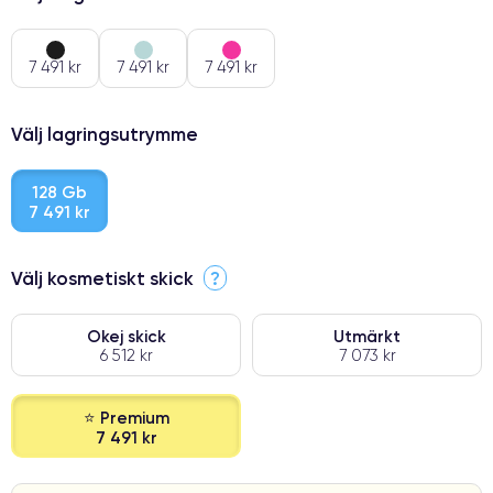
7 491 kr
7 491 kr
7 491 kr
Välj lagringsutrymme
128 Gb
7 491 kr
Välj kosmetiskt skick
?
Okej skick
Utmärkt
6 512 kr
7 073 kr
⭐ Premium
7 491 kr