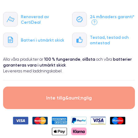
Renoverad av
24 månaders garanti*
CertiDeal
?
Testad, testad och
Batteri i utmärkt skick
omtestad
100 % fungerande
olåsta
batterier
Alla våra produkter är
,
och våra
garanteras vara i utmärkt skick
.
Levereras med laddningskabel.
Inte tillg&auml;nglig