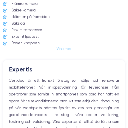
Främre kamera
Bakre kamera
skärmen på framsidan
Baksida
Proximitetssensor
Externt ljudtest
Power-knappen
Visa mer
Jack och Eluttag
Mute knappen
Volymknapparna
Expertis
Högtalare
Mikrofon
Certideal är ett franskt företag som säljer och renoverar
Hem-knappen
mobiltelefoner. Vår inköpsavdelning får leveranser från
Bluetooth
operatörer som samlar in smartphones som bara har haft en
WiFi
ägare. Varje rekonditionerad produkt som erbjuds till försäljning
Nätverk
på vår webbplats hämtas fysiskt av oss och genomgår en
Vibration
godkännandeprocess i tre steg i våra lokaler: verifiering,
Prise USB
testning och validering. Våra experter är alltså de första som