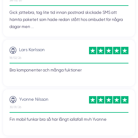
28/02/26
Gick jättebra, tog lite tid innan postnord skickade SMS att
hämta paketet som hade redan stått hos ombudet för några
dagar men ...
Lars Karlsson
18/02/26
Bra komponenter och många fuktioner
Yvonne Nilsson
30/01/26
Fin mobil funkar bra så här långt iallafall mvh Yvonne