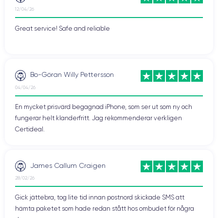
12/04/26
Great service! Safe and reliable
Bo-Göran Willy Pettersson
04/04/26
En mycket prisvärd begagnad iPhone, som ser ut som ny och
fungerar helt klanderfritt. Jag rekommenderar verkligen
Certideal.
James Callum Craigen
28/02/26
Gick jättebra, tog lite tid innan postnord skickade SMS att
hämta paketet som hade redan stått hos ombudet för några