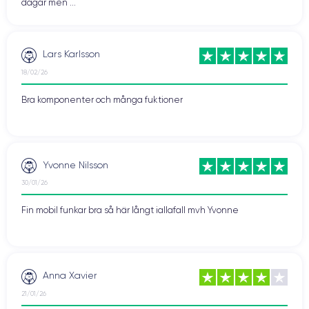
dagar men ...
Lars Karlsson
18/02/26
Bra komponenter och många fuktioner
Yvonne Nilsson
30/01/26
Fin mobil funkar bra så här långt iallafall mvh Yvonne
Anna Xavier
21/01/26