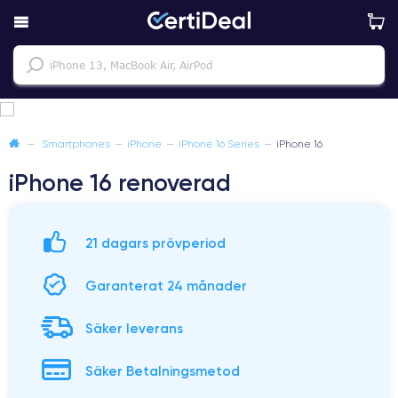
—
Smartphones
—
iPhone
—
iPhone 16 Series
—
iPhone 16
iPhone 16 renoverad
21 dagars prövperiod
Garanterat 24 månader
Säker leverans
Säker Betalningsmetod