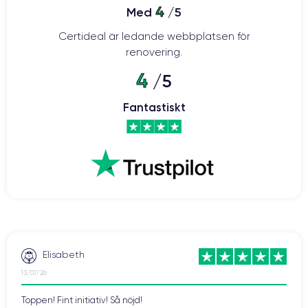
4
Med
/5
Certideal är ledande webbplatsen för
renovering.
4
/5
Fantastiskt
Elisabeth
13/07/26
Toppen! Fint initiativ! Så nöjd!