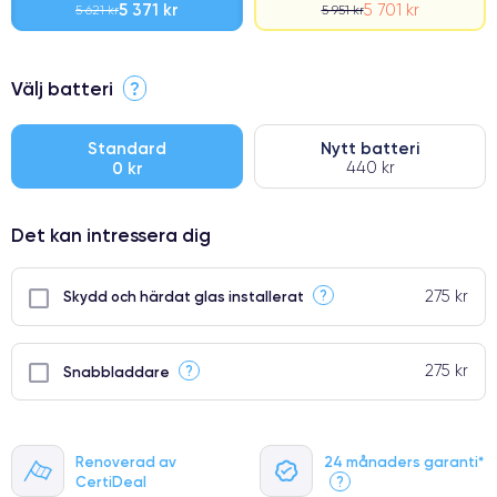
5 371 kr
5 701 kr
5 621 kr
5 951 kr
⭐ Premium
Välj batteri
?
●
● Oklanderlig kvalitetsskärm
Standard
Nytt batteri
0 kr
440 kr
● Endast 5% av våra telefoner har premiumklassning
Det kan intressera dig
275 kr
?
Skydd och härdat glas installerat
275 kr
?
Snabbladdare
Renoverad av
24 månaders garanti*
CertiDeal
?