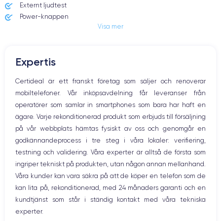
Externt ljudtest
RAM
Memoire interne
Power-knappen
8 Go
128,256 ,512 Go
Visa mer
Jack och Eluttag
Mute knappen
Nom CPU
Nombre de cœurs
Volymknapparna
Puce A16 Bionic
5
Expertis
Högtalare
Mikrofon
Nom GPU
Fréq. processeur
Certideal är ett franskt företag som säljer och renoverar
GPU 5 cœurs
Sub-6 GHz
Hem-knappen
mobiltelefoner. Vår inköpsavdelning får leveranser från
Bluetooth
operatörer som samlar in smartphones som bara har haft en
Caméra
Caméra Frontale
WiFi
48 Mpx
12 Mpx
ägare. Varje rekonditionerad produkt som erbjuds till försäljning
Nätverk
på vår webbplats hämtas fysiskt av oss och genomgår en
Vibration
Résolution vidéo
Recharge rapide
godkännandeprocess i tre steg i våra lokaler: verifiering,
Prise USB
4K - 3840 x 2160 px
Oui, 20W
testning och validering. Våra experter är alltså de första som
ingriper tekniskt på produkten, utan någon annan mellanhand.
Batterie
Type de SIM
Våra kunder kan vara säkra på att de köper en telefon som de
3349 mAh
eSIM
kan lita på, rekonditionerad, med 24 månaders garanti och en
Réseau mobile
Débloqué
kundtjänst som står i ständig kontakt med våra tekniska
5G
Oui, tous opérateurs
experter.