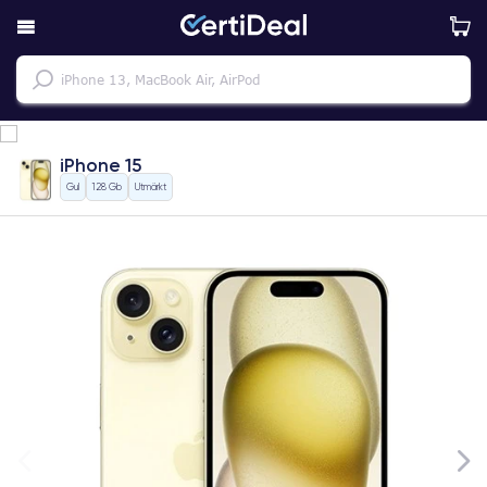
iPhone 15
Gul
128 Gb
Utmärkt