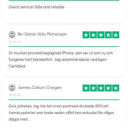
Great service! Safe and reliable
Bo-Göran Willy Pettersson
04/04/26
En mycket prisvärd begagnad iPhone, som ser ut som ny och
fungerar helt klanderfritt. Jag rekommenderar verkligen
Certideal.
James Callum Craigen
28/02/26
Gick jättebra, tog lite tid innan postnord skickade SMS att
hämta paketet som hade redan stått hos ombudet för några
dagar men ...