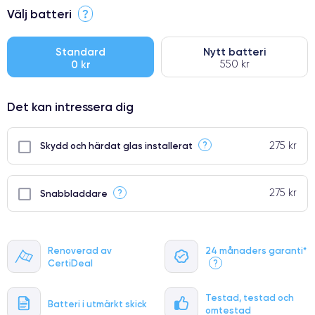
⭐ Premium
Välj batteri
?
●
● Oklanderlig kvalitetsskärm
Standard
Nytt batteri
0 kr
550 kr
● Endast 5% av våra telefoner har premiumklassning
Det kan intressera dig
275 kr
?
Skydd och härdat glas installerat
275 kr
?
Snabbladdare
Renoverad av
24 månaders garanti*
CertiDeal
?
Testad, testad och
Batteri i utmärkt skick
omtestad