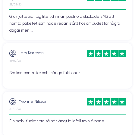
28/02/26
Gick jättebra, tog lite tid innan postnord skickade SMS att
hämta paketet som hade redan stått hos ombudet för några
dagar men ...
Lars Karlsson
18/02/26
Bra komponenter och många fuktioner
Yvonne Nilsson
30/01/26
Fin mobil funkar bra så här långt iallafall mvh Yvonne