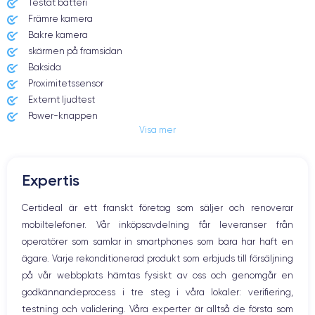
Testat batteri
Främre kamera
Bakre kamera
skärmen på framsidan
Baksida
Proximitetssensor
Externt ljudtest
Power-knappen
Visa mer
Jack och Eluttag
Mute knappen
Volymknapparna
Expertis
Högtalare
Mikrofon
Certideal är ett franskt företag som säljer och renoverar
Hem-knappen
mobiltelefoner. Vår inköpsavdelning får leveranser från
Bluetooth
operatörer som samlar in smartphones som bara har haft en
WiFi
ägare. Varje rekonditionerad produkt som erbjuds till försäljning
Nätverk
på vår webbplats hämtas fysiskt av oss och genomgår en
Vibration
godkännandeprocess i tre steg i våra lokaler: verifiering,
Prise USB
testning och validering. Våra experter är alltså de första som