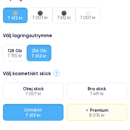
7 612 kr
7 007 kr
7 612 kr
7 007 kr
Välj lagringsutrymme
128 Gb
256 Gb
7 755 kr
7 612 kr
Välj kosmetiskt skick
?
Okej skick
Bra skick
7 007 kr
7 491 kr
Utmärkt
⭐ Premium
7 612 kr
8 074 kr