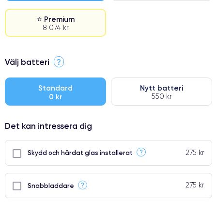
⭐ Premium
8 074 kr
⭐ Premium
Välj batteri
?
●
● Oklanderlig kvalitetsskärm
Standard
Nytt batteri
0 kr
550 kr
● Endast 5% av våra telefoner har premiumklassning
Det kan intressera dig
275 kr
?
Skydd och härdat glas installerat
275 kr
?
Snabbladdare