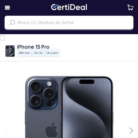
iPhone 15 Pro
Blått titan
256 Gb
Okej skick