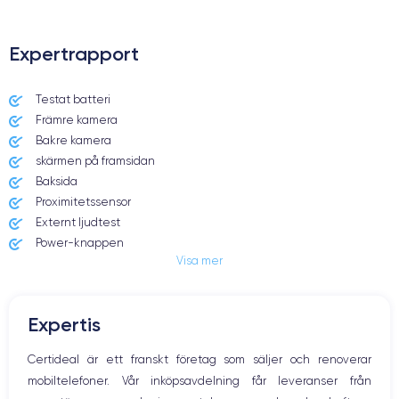
Expertrapport
Testat batteri
Främre kamera
Bakre kamera
skärmen på framsidan
Baksida
Proximitetssensor
Externt ljudtest
Power-knappen
Visa mer
Jack och Eluttag
Mute knappen
Volymknapparna
Expertis
Högtalare
Mikrofon
Certideal är ett franskt företag som säljer och renoverar
Hem-knappen
mobiltelefoner. Vår inköpsavdelning får leveranser från
Bluetooth