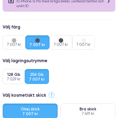
10 iPhone 15 Pro med riktiga bilder, verifierat batteri och
unikt ID
Välj färg
7 007 kr
7 007 kr
7 007 kr
7 007 kr
Välj lagringsutrymme
128 Gb
256 Gb
7 029 kr
7 007 kr
Välj kosmetiskt skick
?
Okej skick
Bra skick
7 007 kr
7 491 kr