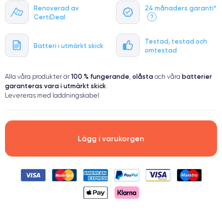
Renoverad av
24 månaders garanti*
CertiDeal
?
Testad, testad och
Batteri i utmärkt skick
omtestad
100 % fungerande
olåsta
batterier
Alla våra produkter är
,
och våra
garanteras vara i utmärkt skick
.
Levereras med laddningskabel.
Lägg i varukorgen