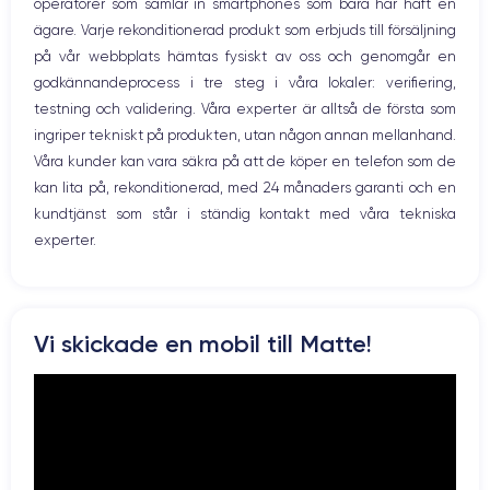
operatörer som samlar in smartphones som bara har haft en
WiFi
ägare. Varje rekonditionerad produkt som erbjuds till försäljning
Nätverk
på vår webbplats hämtas fysiskt av oss och genomgår en
Vibration
godkännandeprocess i tre steg i våra lokaler: verifiering,
Prise USB
testning och validering. Våra experter är alltså de första som
ingriper tekniskt på produkten, utan någon annan mellanhand.
Våra kunder kan vara säkra på att de köper en telefon som de
kan lita på, rekonditionerad, med 24 månaders garanti och en
kundtjänst som står i ständig kontakt med våra tekniska
experter.
Vi skickade en mobil till Matte!