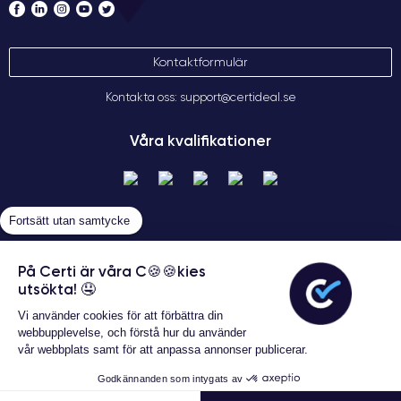
Kontaktformulär
Kontakta oss: support@certideal.se
Våra kvalifikationer
Fortsätt utan samtycke
På Certi är våra C🍪🍪kies
utsökta! 🤤
Allmänna försäljningsvillkor
Vi använder cookies för att förbättra din
Certideal © 2026 Alla rättigheter
webbupplevelse, och förstå hur du använder
förbehållna
vår webbplats samt för att anpassa annonser publicerar.
Garanterat 24 månader
Godkännanden som intygats av
7 007 kr
Lägg i varukorgen