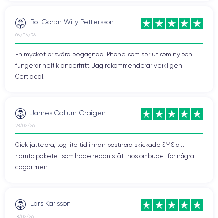
Bo-Göran Willy Pettersson
04/04/26
En mycket prisvärd begagnad iPhone, som ser ut som ny och
fungerar helt klanderfritt. Jag rekommenderar verkligen
Certideal.
James Callum Craigen
28/02/26
Gick jättebra, tog lite tid innan postnord skickade SMS att
hämta paketet som hade redan stått hos ombudet för några
dagar men ...
Lars Karlsson
18/02/26