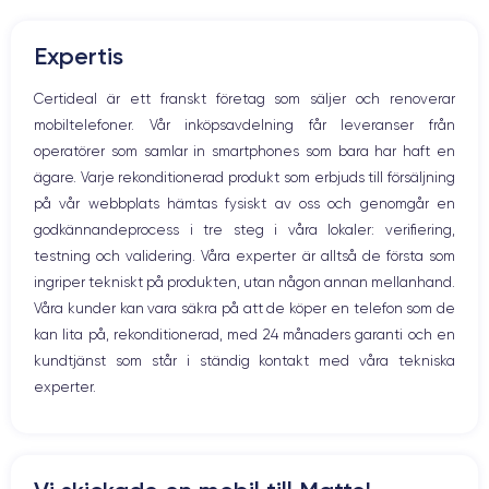
Mute knappen
Nom CPU
Nombre de cœurs
Volymknapparna
Puce A17 Bionic
6
Expertis
Högtalare
Mikrofon
Nom GPU
Fréq. processeur
Certideal är ett franskt företag som säljer och renoverar
GPU 6 cœurs
3.78 GHz
Hem-knappen
mobiltelefoner. Vår inköpsavdelning får leveranser från
Bluetooth
operatörer som samlar in smartphones som bara har haft en
Caméra
Caméra Frontale
WiFi
48 Mpx
12 Mpx
ägare. Varje rekonditionerad produkt som erbjuds till försäljning
Nätverk
på vår webbplats hämtas fysiskt av oss och genomgår en
Vibration
Résolution vidéo
Recharge rapide
godkännandeprocess i tre steg i våra lokaler: verifiering,
Prise USB
4K - 3840 x 2160 px
Oui, 20W
testning och validering. Våra experter är alltså de första som
ingriper tekniskt på produkten, utan någon annan mellanhand.
Batterie
Type de SIM
Våra kunder kan vara säkra på att de köper en telefon som de
4441 mAh
eSIM
kan lita på, rekonditionerad, med 24 månaders garanti och en
Réseau mobile
Débloqué
kundtjänst som står i ständig kontakt med våra tekniska
5G
Oui, tous opérateurs
experter.
Si vous souhaitez découvrir en détail les caractéristiques de ce
smartphone, consulter la
fiche technique de l'iPhone 15 Pro Max.