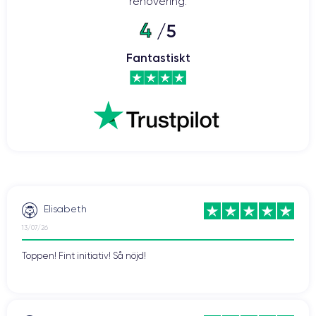
renovering.
4
/5
Fantastiskt
Elisabeth
13/07/26
Toppen! Fint initiativ! Så nöjd!