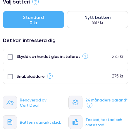
Välj batteri
?
●
● Oklanderlig kvalitetsskärm
Standard
Nytt batteri
0 kr
660 kr
● Endast 5% av våra telefoner har premiumklassning
Det kan intressera dig
275 kr
?
Skydd och härdat glas installerat
275 kr
?
Snabbladdare
Renoverad av
24 månaders garanti*
CertiDeal
?
Testad, testad och
Batteri i utmärkt skick
omtestad