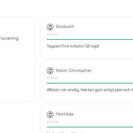
eSIM
Débloqué
Oui, tous opérateurs
Elisabeth
13/07/26
iques de ce smartphone, consulter la
fiche technique de l'iPhone 15 Pr
novering.
Toppen! Fint initiativ! Så nöjd!
Robin Christopher
11/06/26
Affären var smidig, frakten gick enligt plan och 
Mathilda
01/06/26