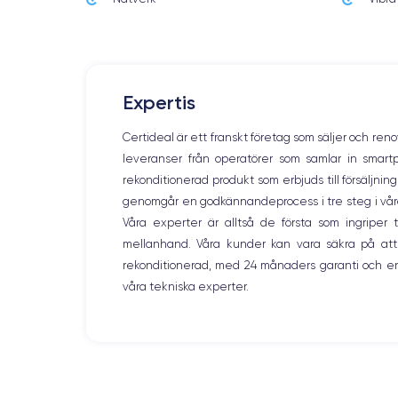
159.9×76.7×8.25 mm
Écran
OLED 6.7 pouces
Expertis
RAM
8 Go
Certideal är ett franskt företag som säljer och ren
leveranser från operatörer som samlar in smar
Nom CPU
Puce A17 Bionic
rekonditionerad produkt som erbjuds till försäljni
genomgår en godkännandeprocess i tre steg i våra l
Nom GPU
Våra experter är alltså de första som ingripe
GPU 6 cœurs
mellanhand. Våra kunder kan vara säkra på att
rekonditionerad, med 24 månaders garanti och en
Caméra
våra tekniska experter.
48 Mpx
Résolution vidéo
4K - 3840 x 2160 px
Batterie