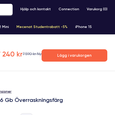
Hjälp och kontakt
Connection
Varukorg (
0
)
2 Mini
Mecenat Studentrabatt -5%
iPhone 15
iPhone XR
iPhone SE 2 (2020)
iPhone X
iPhone XS
7 240 kr
7 590 kr Ny
Lägg i varukorgen
nsioner
56 Gb Överraskningsfärg