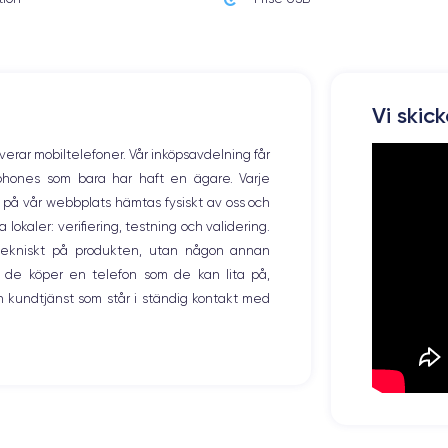
221 g
Résolution écran
2796 x 1290 pixels
Vi skic
Memoire interne
128,256 ,512, 1000 Go
overar mobiltelefoner. Vår inköpsavdelning får
tphones som bara har haft en ägare. Varje
Nombre de cœurs
ng på vår webbplats hämtas fysiskt av oss och
6
okaler: verifiering, testning och validering.
Fréq. processeur
r tekniskt på produkten, utan någon annan
3.78 GHz
 de köper en telefon som de kan lita på,
 kundtjänst som står i ständig kontakt med
Caméra Frontale
12 Mpx
Recharge rapide
Oui, 20W
Type de SIM