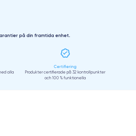
arantier på din framtida enhet.
Certifiering
ed alla
Produkter certifierade på 32 kontrollpunkter
och 100 % funktionella