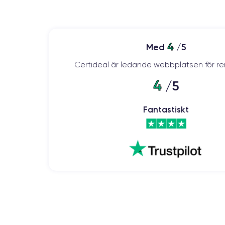
4441 mAh
Réseau mobile
5G
4
Med
/5
Si vous souhaitez découvrir en détail les caractérist
Certideal är ledande webbplatsen för re
4
/5
Fantastiskt