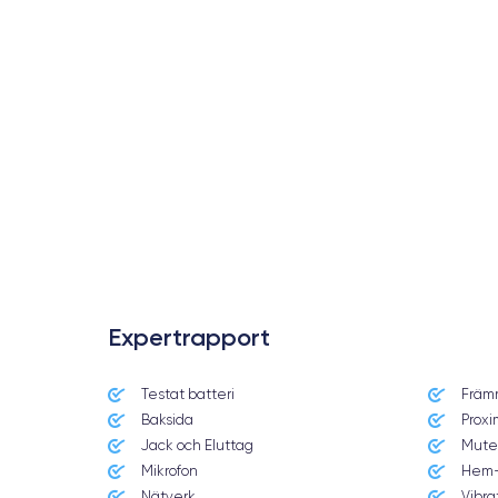
Expertrapport
Testat batteri
Främ
Date de sortie
Baksida
Proxi
22/09/2023
Jack och Eluttag
Mute
Mikrofon
Hem-
Dimensions
Nätverk
Vibra