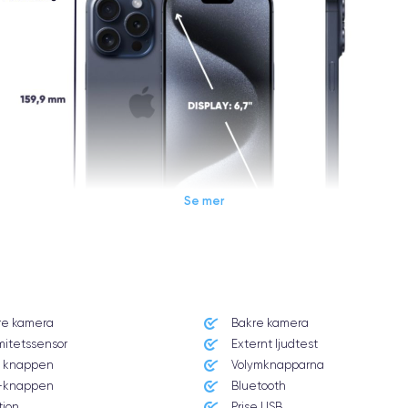
Se mer
Dimensions et poids iPhone 15 Pro Max
re kamera
Bakre kamera
Système exploitation
mitetssensor
Externt ljudtest
iOS (iOS 17)
 knappen
Volymknapparna
knappen
Bluetooth
Poids
tion
Prise USB