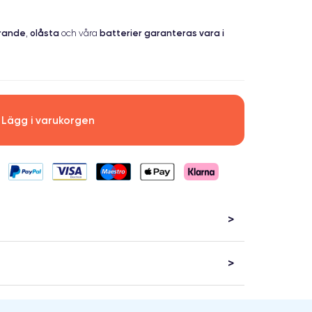
erande
olåsta
batterier garanteras vara i
,
och våra
Lägg i varukorgen