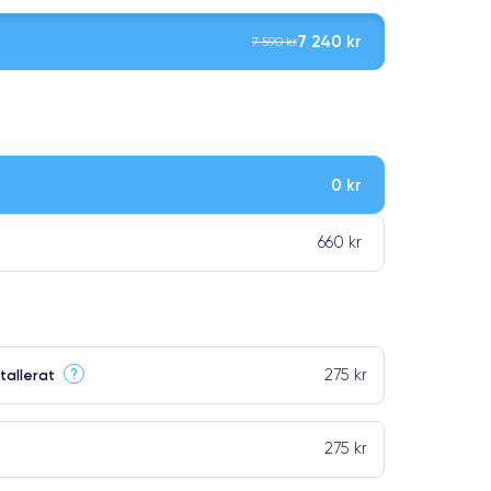
7 240 kr
7 590 kr
0 kr
ar premiumklassning
660 kr
275 kr
?
tallerat
275 kr