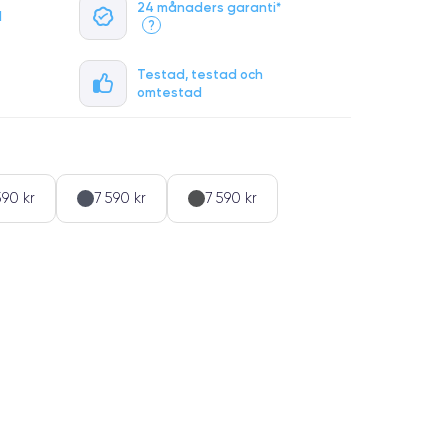
24 månaders garanti*
l
?
Testad, testad och
omtestad
590 kr
7 590 kr
7 590 kr