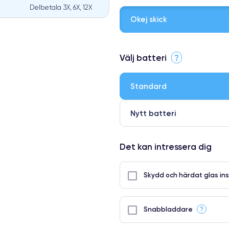
Delbetala 3X, 6X, 12X
Okej skick
⭐ Premium
Välj batteri
?
●
● Oklanderlig kvalitetsskärm
Standard
● Endast 5% av våra telefoner h
Nytt batteri
Det kan intressera dig
Skydd och härdat glas ins
?
Snabbladdare