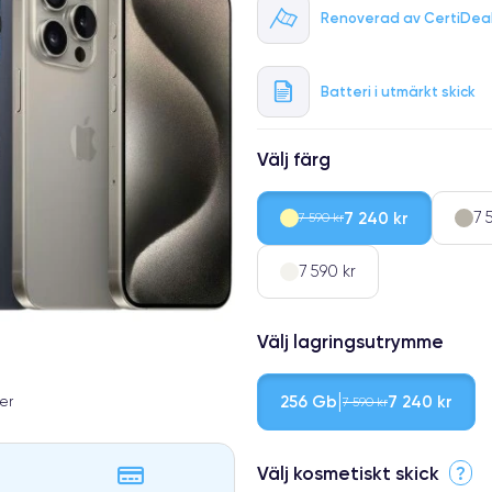
Renoverad av CertiDea
Batteri i utmärkt skick
Välj färg
7 240 kr
7 
7 590 kr
7 590 kr
Välj lagringsutrymme
256 Gb
7 240 kr
er
7 590 kr
Välj kosmetiskt skick
?