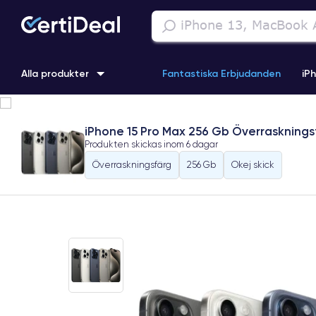
Alla produkter
Fantastiska Erbjudanden
iP
iPhone 16
iPhone 13 Pro
iPhone SE 3 (2022)
iPhone 1
iPhone 15 Pro Max 256 Gb Överrasknings
Produkten skickas inom
6 dagar
iPhone 11 Pro
iPhone 15 Pro
Överraskningsfärg
256 Gb
Okej skick