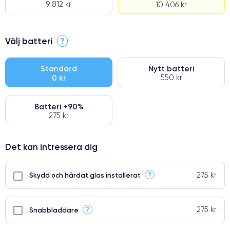
9 812 kr
10 406 kr
⭐ Premium
Välj batteri
?
●
● Oklanderlig kvalitetsskärm
Standard
Nytt batteri
0 kr
550 kr
● Endast 5% av våra telefoner har premiumklassning
Batteri +90%
275 kr
Det kan intressera dig
275 kr
?
Skydd och härdat glas installerat
275 kr
?
Snabbladdare