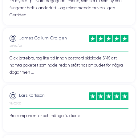
En mycket prisvärd begagnad iPhone, som ser ut som ny och
fungerar helt klanderfritt. Jag rekommenderar verkligen
Certideal.
James Callum Craigen
28/02/26
Gick jättebra, tog lite tid innan postnord skickade SMS att
hämta paketet som hade redan stått hos ombudet för några
dagar men ...
Lars Karlsson
18/02/26
Bra komponenter och många fuktioner