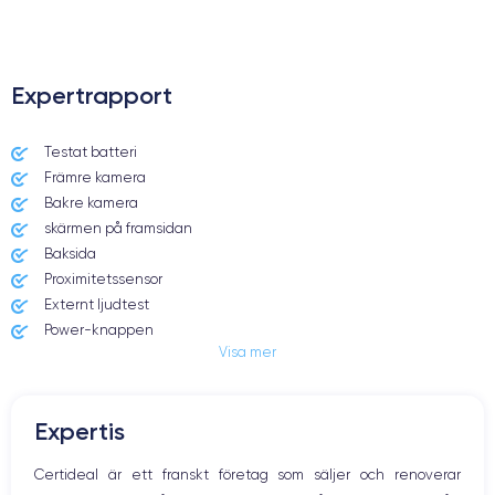
Expertrapport
Testat batteri
Främre kamera
Bakre kamera
skärmen på framsidan
Baksida
Proximitetssensor
Externt ljudtest
Power-knappen
Visa mer
Jack och Eluttag
Mute knappen
Volymknapparna
Expertis
Högtalare
Mikrofon
Certideal är ett franskt företag som säljer och renoverar
Hem-knappen