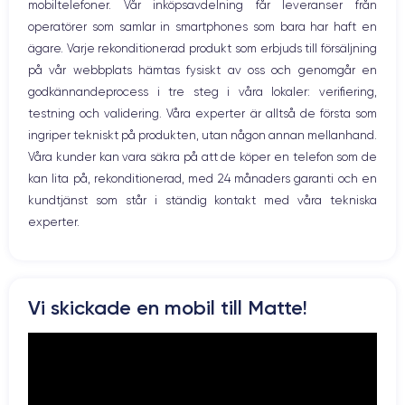
mobiltelefoner. Vår inköpsavdelning får leveranser från
Bluetooth
operatörer som samlar in smartphones som bara har haft en
WiFi
ägare. Varje rekonditionerad produkt som erbjuds till försäljning
Nätverk
på vår webbplats hämtas fysiskt av oss och genomgår en
Vibration
godkännandeprocess i tre steg i våra lokaler: verifiering,
Prise USB
testning och validering. Våra experter är alltså de första som
ingriper tekniskt på produkten, utan någon annan mellanhand.
Våra kunder kan vara säkra på att de köper en telefon som de
kan lita på, rekonditionerad, med 24 månaders garanti och en
kundtjänst som står i ständig kontakt med våra tekniska
experter.
Vi skickade en mobil till Matte!