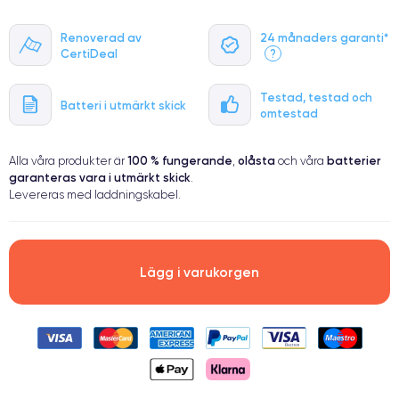
Renoverad av
24 månaders garanti*
CertiDeal
?
Testad, testad och
Batteri i utmärkt skick
omtestad
100 % fungerande
olåsta
batterier
Alla våra produkter är
,
och våra
garanteras vara i utmärkt skick
.
Levereras med laddningskabel.
Lägg i varukorgen