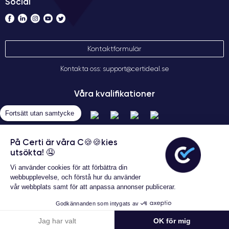
Social
Kontaktformulär
Kontakta oss: support@certideal.se
Våra kvalifikationer
Fortsätt utan samtycke
På Certi är våra C🍪🍪kies
utsökta! 🤤
Vi använder cookies för att förbättra din
webbupplevelse, och förstå hur du använder
vår webbplats samt för att anpassa annonser publicerar.
Allmänna försäljningsvillkor
Garanterat 24 månader
Certideal © 2026 Alla rättigheter
Godkännanden som intygats av
förbehållna
5 932 kr
Lägg i varukorgen
Jag har valt
OK för mig
6 182 kr Ny