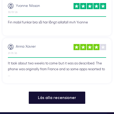
Yvonne Nilsson
30/01/26
Fin mobil funkar bra så här långt iallafall mvh Yvonne
Anna Xavier
21/01/26
It took about two weeks to come but it was as described. The
phone was originally from France and so some apps resorted to
...
Läs alla recensioner