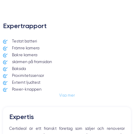
Expertrapport
Testat batteri
Främre kamera
Bakre kamera
skärmen på framsidan
Baksida
Proximitetssensor
Externt ljudtest
Power-knappen
Visa mer
Jack och Eluttag
Mute knappen
Volymknapparna
Expertis
Högtalare
Mikrofon
Certideal är ett franskt företag som säljer och renoverar
Hem-knappen