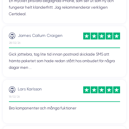
En mycket prisvärd begagnad iPhone, som ser ut som ny och
fungerar helt klanderfritt. Jag rekommenderar verkligen
Certideal.
James Callum Craigen
28/02/26
Gick jättebra, tog lite tid innan postnord skickade SMS att
hämta paketet som hade redan stått hos ombudet för några
dagar men ...
Lars Karlsson
18/02/26
Bra komponenter och många fuktioner