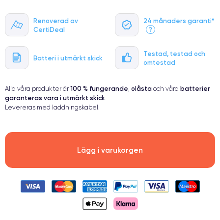
Renoverad av
24 månaders garanti*
CertiDeal
?
Testad, testad och
Batteri i utmärkt skick
omtestad
100 % fungerande
olåsta
batterier
Alla våra produkter är
,
och våra
garanteras vara i utmärkt skick
.
Levereras med laddningskabel.
Lägg i varukorgen