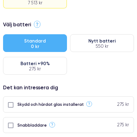
7 513 kr
⭐ Premium
Välj batteri
?
●
● Oklanderlig kvalitetsskärm
Standard
Nytt batteri
0 kr
550 kr
● Endast 5% av våra telefoner har premiumklassning
Batteri +90%
275 kr
Det kan intressera dig
275 kr
?
Skydd och härdat glas installerat
275 kr
?
Snabbladdare