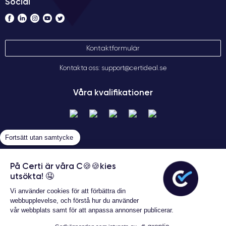
Social
Kontaktformulär
Kontakta oss: support@certideal.se
Våra kvalifikationer
Fortsätt utan samtycke
På Certi är våra C🍪🍪kies
utsökta! 🤤
Allmänna försäljningsvillkor
Vi använder cookies för att förbättra din
Certideal © 2026 Alla rättigheter
webbupplevelse, och förstå hur du använder
förbehållna
vår webbplats samt för att anpassa annonser publicerar.
Garanterat 24 månader