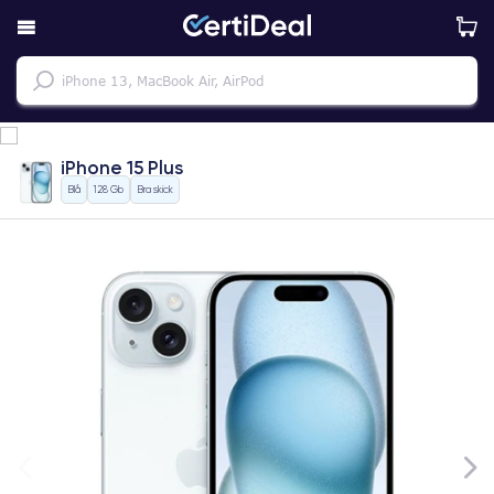
iPhone 15 Plus
Blå
128 Gb
Bra skick