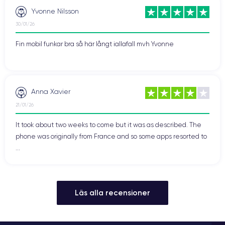
Yvonne Nilsson
30/01/26
Fin mobil funkar bra så här långt iallafall mvh Yvonne
Anna Xavier
21/01/26
It took about two weeks to come but it was as described. The
phone was originally from France and so some apps resorted to
...
Läs alla recensioner