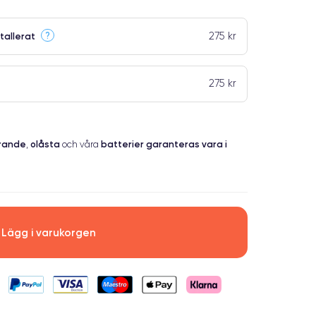
275 kr
?
tallerat
275 kr
erande
olåsta
batterier garanteras vara i
,
och våra
Lägg i varukorgen