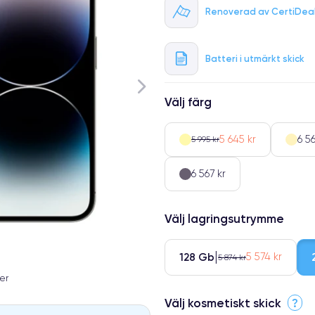
Renoverad av CertiDea
Batteri i utmärkt skick
Välj färg
5 645 kr
6 56
5 995 kr
6 567 kr
Välj lagringsutrymme
128 Gb
5 574 kr
5 874 kr
er
Välj kosmetiskt skick
?