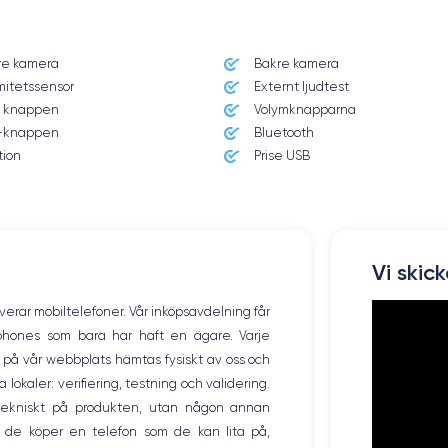
Dimensions et poids iPhone 14 Pro
re kamera
Bakre kamera
Système exploitation
mitetssensor
Externt ljudtest
iOS (iOS 16)
 knappen
Volymknapparna
knappen
Bluetooth
Poids
206 g
tion
Prise USB
Résolution écran
2556 x 1179 pixels
Memoire interne
Vi skic
128,256 ,512, 1000 Go
overar mobiltelefoner. Vår inköpsavdelning får
Nombre de cœurs
tphones som bara har haft en ägare. Varje
6
ng på vår webbplats hämtas fysiskt av oss och
okaler: verifiering, testning och validering.
Fréq. processeur
3.46 GHz
r tekniskt på produkten, utan någon annan
 de köper en telefon som de kan lita på,