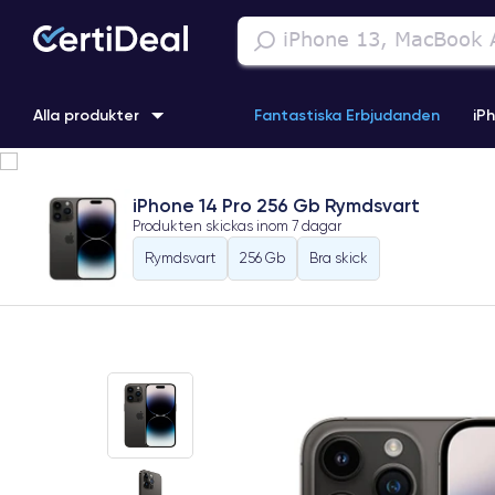
Alla produkter
Fantastiska Erbjudanden
iP
iPhone 16
iPhone 13 Pro
iPhone SE 3 (2022)
iPhone 1
iPhone 14 Pro 256 Gb Rymdsvart
Produkten skickas inom
7 dagar
iPhone 11 Pro
iPhone 15 Pro
Rymdsvart
256 Gb
Bra skick