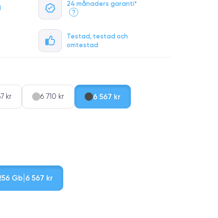
24 månaders garanti*
l
?
Testad, testad och
omtestad
7 kr
6 710 kr
6 567 kr
256 Gb
6 567 kr