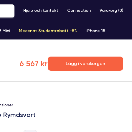
Hjälp och kontakt
Connection
Varukorg (
0
)
2 Mini
Mecenat Studentrabatt -5%
iPhone 15
iPhone XR
iPhone SE 2 (2020)
iPhone X
iPhone XS
6 567 kr
Lägg i varukorgen
nsioner
b Rymdsvart