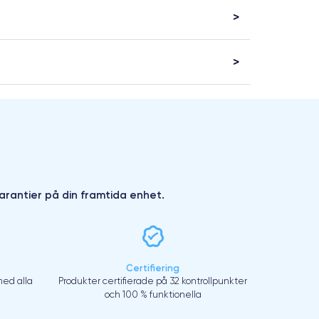
arantier på din framtida enhet.
Certifiering
ed alla
Produkter certifierade på 32 kontrollpunkter
och 100 % funktionella