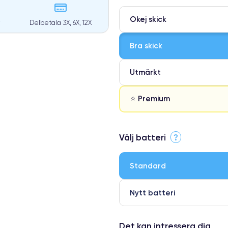
Okej skick
Delbetala 3X, 6X, 12X
Bra skick
Utmärkt
⭐ Premium
⭐ Premium
Välj batteri
?
●
● Oklanderlig kvalitetsskärm
Standard
● Endast 5% av våra telefoner h
Nytt batteri
Det kan intressera dig