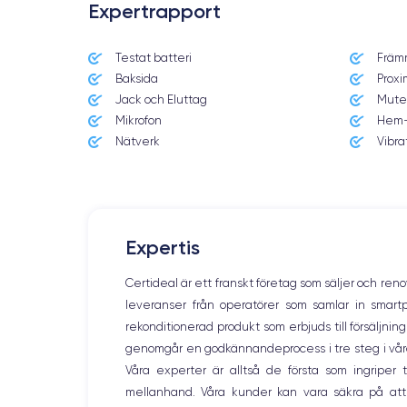
Expertrapport
Testat batteri
Främ
Date de sortie
Baksida
Proxi
7/09/2022
Jack och Eluttag
Mute
Mikrofon
Hem-
Dimensions
147.5×71.5×7.85 mm
Nätverk
Vibra
Écran
OLED 6.1 pouces
RAM
Expertis
6 Go
Certideal är ett franskt företag som säljer och ren
Nom CPU
leveranser från operatörer som samlar in smar
Apple A16 Bionic
rekonditionerad produkt som erbjuds till försäljni
genomgår en godkännandeprocess i tre steg i våra l
Nom GPU
GPU 5-core
Våra experter är alltså de första som ingripe
mellanhand. Våra kunder kan vara säkra på att