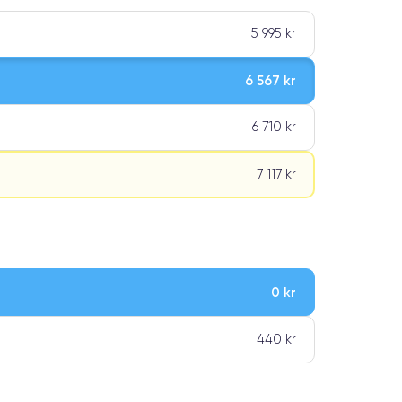
5 995 kr
6 567 kr
6 710 kr
7 117 kr
0 kr
ar premiumklassning
440 kr