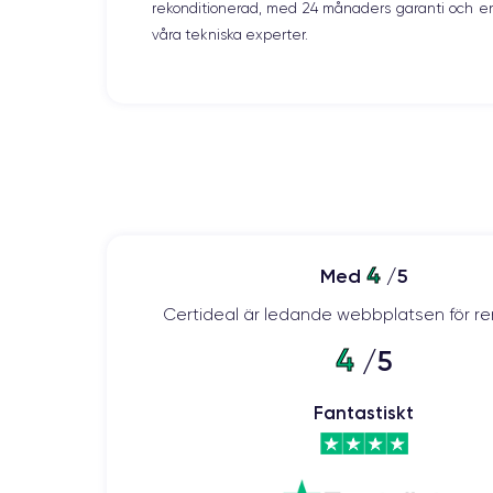
Caméra Principale
rekonditionerad, med 24 månaders garanti och en
48 Mpx
våra tekniska experter.
Résolution vidéo
4K - 3840 x 2160 px
Batterie
3200 mAh
Réseau mobile
5G
Pour découvrir en détail les caractéristiques de ce s
4
Med
/5
Certideal är ledande webbplatsen för re
4
/5
Fantastiskt