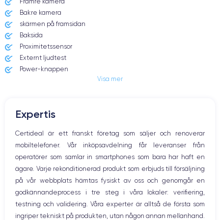
Främre kamera
Date de sortie
Système exploitation
7/09/2022
iOS (iOS 16)
Bakre kamera
skärmen på framsidan
Dimensions
Poids
Baksida
147.5×71.5×7.85 mm
206 g
Proximitetssensor
Externt ljudtest
Écran
Résolution écran
Power-knappen
OLED 6.1 pouces
2556 x 1179 pixels
Visa mer
Jack och Eluttag
Mute knappen
RAM
Memoire interne
Volymknapparna
6 Go
128,256 ,512, 1000 Go
Expertis
Högtalare
Nom CPU
Nombre de cœurs
Mikrofon
Certideal är ett franskt företag som säljer och renoverar
Apple A16 Bionic
6
Hem-knappen
mobiltelefoner. Vår inköpsavdelning får leveranser från
Bluetooth
Nom GPU
Fréq. processeur
operatörer som samlar in smartphones som bara har haft en
WiFi
GPU 5-core
3.46 GHz
ägare. Varje rekonditionerad produkt som erbjuds till försäljning
Nätverk
på vår webbplats hämtas fysiskt av oss och genomgår en
Vibration
Caméra Principale
Caméra Frontale
godkännandeprocess i tre steg i våra lokaler: verifiering,
Prise USB
48 Mpx
12 Mpx
testning och validering. Våra experter är alltså de första som
ingriper tekniskt på produkten, utan någon annan mellanhand.
Résolution vidéo
Recharge rapide