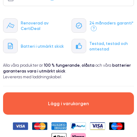
Renoverad av
24 månaders garanti*
CertiDeal
?
Testad, testad och
Batteri i utmärkt skick
omtestad
100 % fungerande
olåsta
batterier
Alla våra produkter är
,
och våra
garanteras vara i utmärkt skick
.
Levereras med laddningskabel.
Lägg i varukorgen