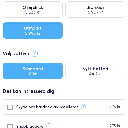
Okej skick
Bra skick
5 533 kr
5 907 kr
Utmärkt
5 995 kr
⭐ Premium
Välj batteri
?
●
● Oklanderlig kvalitetsskärm
Standard
Nytt batteri
0 kr
440 kr
● Endast 5% av våra telefoner har premiumklassning
Det kan intressera dig
275 kr
?
Skydd och härdat glas installerat
275 kr
?
Snabbladdare