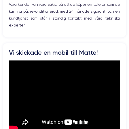
4K - 3840 x 2160 px
Oui, 20W
Våra kunder kan vara säkra på att de köper en telefon som de
kan lita på, rekonditionerad, med 24 månaders garanti och en
Batterie
Type de SIM
kundtjänst som står i ständig kontakt med våra tekniska
3200 mAh
eSIM
experter.
Réseau mobile
Débloqué
5G
Oui, tous opérateurs
Pour découvrir en détail les caractéristiques de ce smartphone,
Vi skickade en mobil till Matte!
vous pouvez consulter la
fiche technique de l'iPhone 14 Pro.