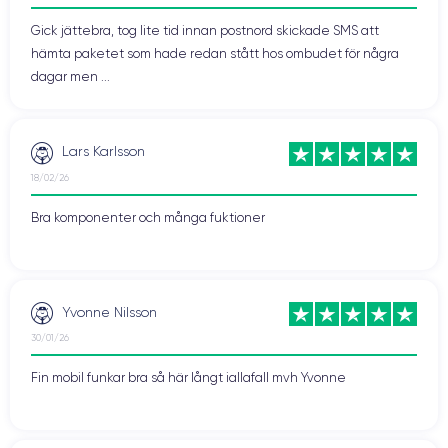
Gick jättebra, tog lite tid innan postnord skickade SMS att
hämta paketet som hade redan stått hos ombudet för några
dagar men ...
Lars Karlsson
18/02/26
Bra komponenter och många fuktioner
Yvonne Nilsson
30/01/26
Fin mobil funkar bra så här långt iallafall mvh Yvonne