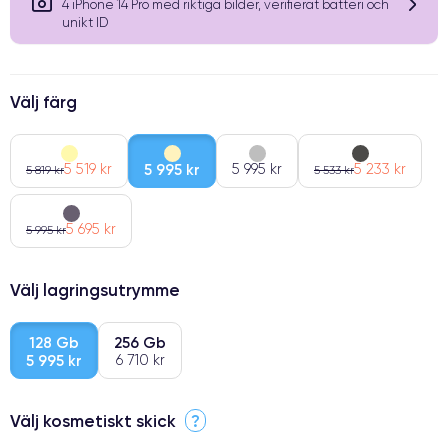
4 iPhone 14 Pro med riktiga bilder, verifierat batteri och
unikt ID
Välj färg
5 519 kr
5 995 kr
5 995 kr
5 233 kr
5 819 kr
5 533 kr
5 695 kr
5 995 kr
Välj lagringsutrymme
128 Gb
256 Gb
5 995 kr
6 710 kr
Välj kosmetiskt skick
?