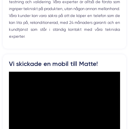
testning och validering. Våra experter är alltså de första som
ingriper tekniskt på produkten, utan någon annan mellanhand.
Résolution vidéo
Recharge rapide
4K - 3840 x 2160 px
Oui, 20W
Våra kunder kan vara säkra på att de köper en telefon som de
kan lita på, rekonditionerad, med 24 månaders garanti och en
Batterie
Type de SIM
kundtjänst som står i ständig kontakt med våra tekniska
3200 mAh
eSIM
experter.
Réseau mobile
Débloqué
5G
Oui, tous opérateurs
Pour découvrir en détail les caractéristiques de ce smartphone,
Vi skickade en mobil till Matte!
vous pouvez consulter la
fiche technique de l'iPhone 14 Pro.