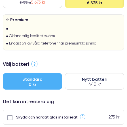
5 673 kr
6 325 kr
5 973 kr
⭐ Premium
●
● Oklanderlig kvalitetsskärm
● Endast 5% av våra telefoner har premiumklassning
Välj batteri
?
Standard
Nytt batteri
0 kr
440 kr
Det kan intressera dig
275 kr
?
Skydd och härdat glas installerat