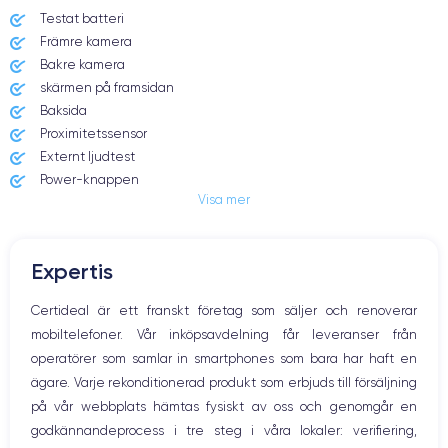
Testat batteri
Främre kamera
Date de sortie
Système exploitation
7/09/2022
iOS (iOS 16)
Bakre kamera
skärmen på framsidan
Dimensions
Poids
Baksida
147.5×71.5×7.85 mm
206 g
Proximitetssensor
Externt ljudtest
Écran
Résolution écran
Power-knappen
OLED 6.1 pouces
2556 x 1179 pixels
Visa mer
Jack och Eluttag
Mute knappen
RAM
Memoire interne
Volymknapparna
6 Go
128,256 ,512, 1000 Go
Expertis
Högtalare
Nom CPU
Nombre de cœurs
Mikrofon
Certideal är ett franskt företag som säljer och renoverar
Apple A16 Bionic
6
Hem-knappen
mobiltelefoner. Vår inköpsavdelning får leveranser från
Bluetooth
Nom GPU
Fréq. processeur
operatörer som samlar in smartphones som bara har haft en
WiFi
GPU 5-core
3.46 GHz
ägare. Varje rekonditionerad produkt som erbjuds till försäljning
Nätverk
på vår webbplats hämtas fysiskt av oss och genomgår en
Vibration
Caméra Principale
Caméra Frontale
godkännandeprocess i tre steg i våra lokaler: verifiering,
Prise USB
48 Mpx
12 Mpx