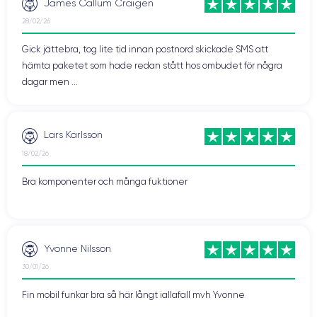
James Callum Craigen
28/02/26
Gick jättebra, tog lite tid innan postnord skickade SMS att
hämta paketet som hade redan stått hos ombudet för några
dagar men ...
Lars Karlsson
18/02/26
Bra komponenter och många fuktioner
Yvonne Nilsson
30/01/26
Fin mobil funkar bra så här långt iallafall mvh Yvonne