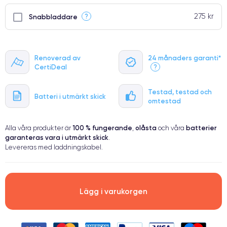
275 kr
?
Snabbladdare
Renoverad av
24 månaders garanti*
CertiDeal
?
Testad, testad och
Batteri i utmärkt skick
omtestad
100 % fungerande
olåsta
batterier
Alla våra produkter är
,
och våra
garanteras vara i utmärkt skick
.
Levereras med laddningskabel.
Lägg i varukorgen