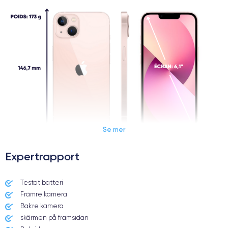
Se mer
Expertrapport
Dimensions et poids iPhone 13
Testat batteri
Främre kamera
Date de sortie
Système exploitation
24/09/2021
iOS (iOS 15)
Bakre kamera
skärmen på framsidan
Dimensions
Poids