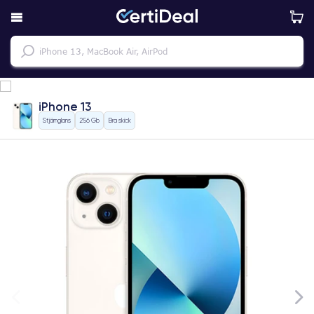
iPhone 13
Stjärnglans
256 Gb
Bra skick