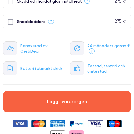
275 kr
?
Skydd och härdat glas installerat
275 kr
?
Snabbladdare
Renoverad av
24 månaders garanti*
CertiDeal
?
Testad, testad och
Batteri i utmärkt skick
omtestad
Lägg i varukorgen