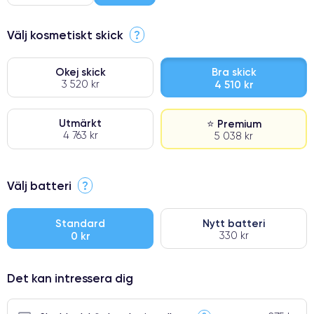
Välj kosmetiskt skick
?
Okej skick
Bra skick
3 520 kr
4 510 kr
Utmärkt
⭐ Premium
4 763 kr
5 038 kr
⭐ Premium
Välj batteri
?
●
● Oklanderlig kvalitetsskärm
Standard
Nytt batteri
0 kr
330 kr
● Endast 5% av våra telefoner har premiumklassning
Det kan intressera dig