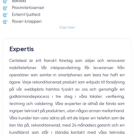
Baksida
146.7×71.5×7.65 mm
173 g
Proximitetssensor
Externt ljudtest
Écran
Résolution écran
Power-knappen
OLED 6.1 pouces
2340 x 1080 pixels
Visa mer
Jack och Eluttag
Mute knappen
RAM
Memoire interne
Volymknapparna
4 Go
128,256,512 Go
Expertis
Högtalare
Nom de la puce
Nombre de cœurs
Mikrofon
Certideal är ett franskt företag som säljer och renoverar
Puce A15 Bionic
6
Hem-knappen
mobiltelefoner. Vår inköpsavdelning får leveranser från
Bluetooth
Nom GPU
Fréq. processeur
operatörer som samlar in smartphones som bara har haft en
WiFi
GPU 4 cœurs
3.23 GHz
ägare. Varje rekonditionerad produkt som erbjuds till försäljning
Nätverk
på vår webbplats hämtas fysiskt av oss och genomgår en
Vibration
Caméra
Caméra Frontale
godkännandeprocess i tre steg i våra lokaler: verifiering,
Prise USB
12 Mpx
12 Mpx
testning och validering. Våra experter är alltså de första som
ingriper tekniskt på produkten, utan någon annan mellanhand.
Résolution vidéo
Recharge rapide
4K - 3840 x 2160 px
Oui, minimum 18W
Våra kunder kan vara säkra på att de köper en telefon som de
kan lita på, rekonditionerad, med 24 månaders garanti och en
Batterie
Type de SIM
kundtjänst som står i ständig kontakt med våra tekniska