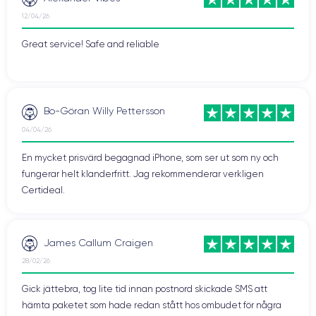
12/04/26
Great service! Safe and reliable
Bo-Göran Willy Pettersson
04/04/26
En mycket prisvärd begagnad iPhone, som ser ut som ny och
fungerar helt klanderfritt. Jag rekommenderar verkligen
Certideal.
James Callum Craigen
28/02/26
Gick jättebra, tog lite tid innan postnord skickade SMS att
hämta paketet som hade redan stått hos ombudet för några