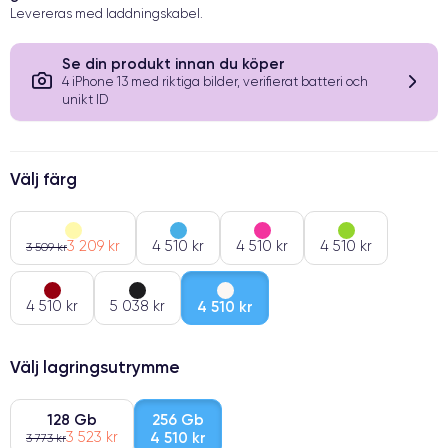
Levereras med laddningskabel.
Se din produkt innan du köper
4 iPhone 13 med riktiga bilder, verifierat batteri och
unikt ID
Välj färg
3 209 kr
4 510 kr
4 510 kr
4 510 kr
3 509 kr
4 510 kr
5 038 kr
4 510 kr
Välj lagringsutrymme
128 Gb
256 Gb
3 523 kr
4 510 kr
3 773 kr