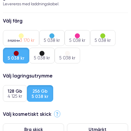
Levereras med laddningskabel.
Välj färg
3 170 kr
5 038 kr
5 038 kr
5 038 kr
3 520 kr
5 038 kr
5 038 kr
5 038 kr
Välj lagringsutrymme
128 Gb
256 Gb
4 125 kr
5 038 kr
Välj kosmetiskt skick
?
Bra skick
Utmärkt