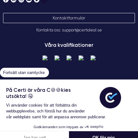
Kontaktformulär
Kontakta oss: support@certideal.se
Våra kvalifikationer
Fortsätt utan samtycke
På Certi är våra C🍪🍪kies
utsökta! 🤤
Allmänna försäljningsvillkor
Vi använder cookies för att förbättra din
Certideal © 2026 Alla rättigheter
webbupplevelse, och förstå hur du använder
förbehållna
vår webbplats samt för att anpassa annonser publicerar.
Garanterat 24 månader
Godkännanden som intygats av
5 038 kr
Lägg i varukorgen
Jag har valt
OK för mig