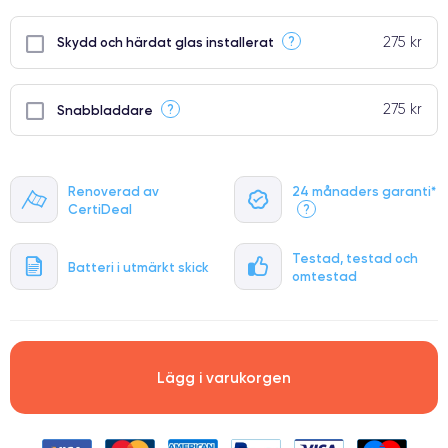
275 kr
?
Skydd och härdat glas installerat
275 kr
?
Snabbladdare
Renoverad av
24 månaders garanti*
CertiDeal
?
Testad, testad och
Batteri i utmärkt skick
omtestad
Lägg i varukorgen