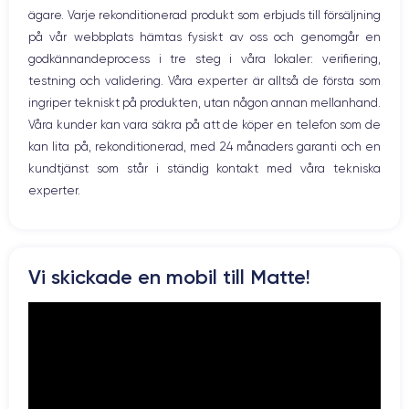
GPU 4 cœurs
3.23 GHz
ägare. Varje rekonditionerad produkt som erbjuds till försäljning
Nätverk
på vår webbplats hämtas fysiskt av oss och genomgår en
Vibration
Caméra
Caméra Frontale
godkännandeprocess i tre steg i våra lokaler: verifiering,
Prise USB
12 Mpx
12 Mpx
testning och validering. Våra experter är alltså de första som
ingriper tekniskt på produkten, utan någon annan mellanhand.
Résolution vidéo
Recharge rapide
4K - 3840 x 2160 px
Oui, minimum 18W
Våra kunder kan vara säkra på att de köper en telefon som de
kan lita på, rekonditionerad, med 24 månaders garanti och en
Batterie
Type de SIM
kundtjänst som står i ständig kontakt med våra tekniska
3240 mAh
Nano-SIM + eSIM
experter.
Réseau mobile
Débloqué
5G
Oui, tous opérateurs
Si vous souhaitez découvrir toutes les caractéristiques de ce
Vi skickade en mobil till Matte!
smartphone, vous pouvez consulter la
fiche technique de l'iPhone
13.