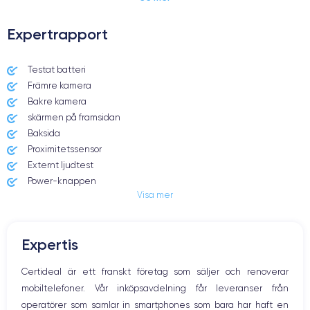
Expertrapport
Dimensions et poids iPhone 13
Testat batteri
Främre kamera
Date de sortie
Système exploitation
24/09/2021
iOS (iOS 15)
Bakre kamera
skärmen på framsidan
Dimensions
Poids
Baksida
146.7×71.5×7.65 mm
173 g
Proximitetssensor
Externt ljudtest
Écran
Résolution écran
Power-knappen
OLED 6.1 pouces
2340 x 1080 pixels
Visa mer
Jack och Eluttag
Mute knappen
RAM
Memoire interne
Volymknapparna
4 Go
128,256,512 Go
Expertis
Högtalare
Nom de la puce
Nombre de cœurs
Mikrofon
Certideal är ett franskt företag som säljer och renoverar
Puce A15 Bionic
6
Hem-knappen
mobiltelefoner. Vår inköpsavdelning får leveranser från
Bluetooth
Nom GPU
Fréq. processeur
operatörer som samlar in smartphones som bara har haft en
WiFi