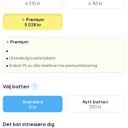
4 510 kr
4 763 kr
⭐ Premium
5 038 kr
⭐ Premium
●
● Oklanderlig kvalitetsskärm
● Endast 5% av våra telefoner har premiumklassning
Välj batteri
?
Standard
Nytt batteri
0 kr
330 kr
Det kan intressera dig