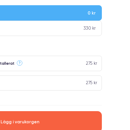
0 kr
ar premiumklassning
330 kr
275 kr
?
tallerat
275 kr
Lägg i varukorgen