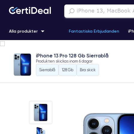
Alla produkter
Fantastiska Erbjudanden
iP
iPhone 16
iPhone 13 Pro
iPhone SE 3 (2022)
iPhone 1
iPhone 13 Pro 128 Gb Sierrablå
Produkten skickas inom
6 dagar
iPhone 11 Pro
iPhone 15 Pro
Sierrablå
128 Gb
Bra skick