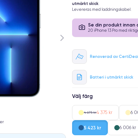
utmärkt skick
.
Levereras med laddningskabel.
Se din produkt innan 
20 iPhone 13 Pro med riktiga
Renoverad av CertiDea
Batteri i utmärkt skick
Välj färg
4 375 kr
6 0
4 675 kr
er
5 423 kr
6 006 kr