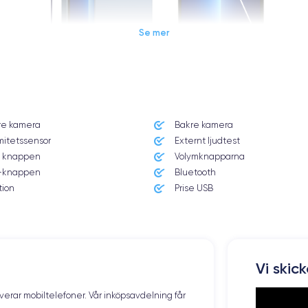
Se mer
Dimensions et poids iPhone 13 Pro
re kamera
Bakre kamera
Système exploitation
mitetssensor
Externt ljudtest
iOS (iOS 16)
 knappen
Volymknapparna
knappen
Bluetooth
Poids
203 g
tion
Prise USB
Résolution écran
2532 x 1170 pixels
Memoire interne
Vi skic
128, 256 ,512 et 1000 Go
overar mobiltelefoner. Vår inköpsavdelning får
Nombre de cœurs