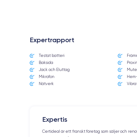
Expertrapport
Testat batteri
Främ
Date de sortie
Baksida
Proxi
14/09/2021
Jack och Eluttag
Mute
Mikrofon
Hem-
Dimensions
146.7 × 71.5 × 7.65 mm
Nätverk
Vibra
Écran
OLED 6.1 pouces
RAM
Expertis
6 Go
Certideal är ett franskt företag som säljer och ren
Nom de la puce