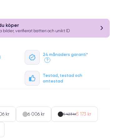
du köper
 bilder, verifierat batteri och unikt ID
24 månaders garanti*
l
?
Testad, testad och
omtestad
06 kr
6 006 kr
5 173 kr
5 423 kr