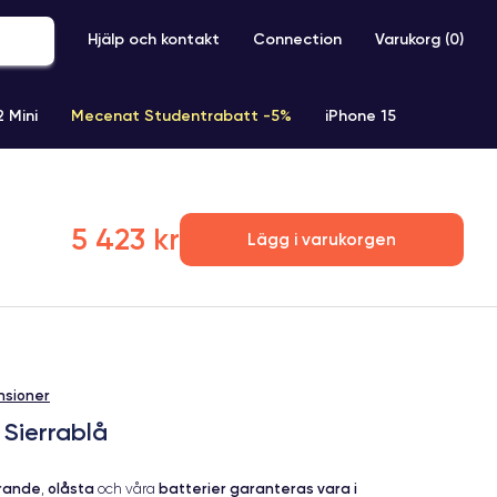
Hjälp och kontakt
Connection
Varukorg (
0
)
2 Mini
Mecenat Studentrabatt -5%
iPhone 15
iPhone XR
iPhone SE 2 (2020)
iPhone X
iPhone XS
5 423 kr
Lägg i varukorgen
nsioner
 Sierrablå
erande
olåsta
batterier garanteras vara i
,
och våra