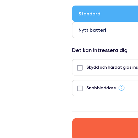
●
● Oklanderlig kvalitetsskärm
Standard
● Endast 5% av våra telefoner h
Nytt batteri
Det kan intressera dig
Skydd och härdat glas ins
?
Snabbladdare