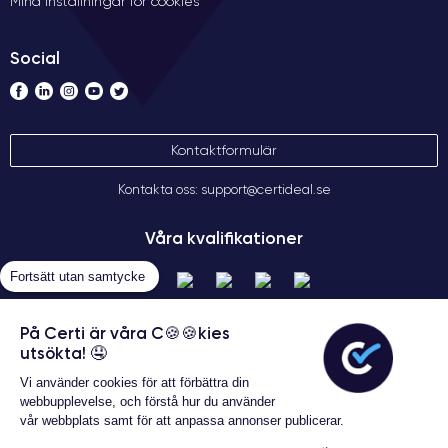
Mina inställningar för cookies
Social
Kontaktformulär
Kontakta oss: support@certideal.se
Våra kvalifikationer
Fortsätt utan samtycke
På Certi är våra C🍪🍪kies
utsökta! 🤤
Vi använder cookies för att förbättra din
webbupplevelse, och förstå hur du använder
vår webbplats samt för att anpassa annonser publicerar.
Allmänna försäljningsvillkor
Garanterat 24 månader
Certideal © 2026 Alla rättigheter