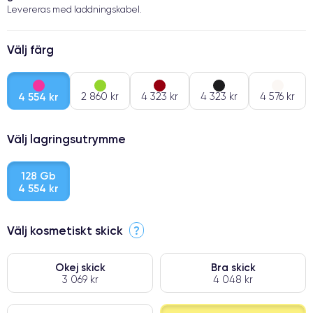
Levereras med laddningskabel.
Välj färg
4 554 kr
2 860 kr
4 323 kr
4 323 kr
4 576 kr
Välj lagringsutrymme
128 Gb
4 554 kr
Välj kosmetiskt skick
?
Okej skick
Bra skick
3 069 kr
4 048 kr