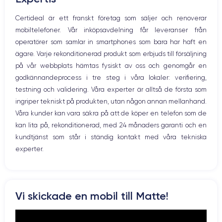
Nom de la puce
Nombre de cœurs
Mikrofon
Certideal är ett franskt företag som säljer och renoverar
Puce A15 Bionic
6
Hem-knappen
mobiltelefoner. Vår inköpsavdelning får leveranser från
Bluetooth
Nom GPU
Fréq. processeur
operatörer som samlar in smartphones som bara har haft en
WiFi
GPU 4 cœurs
3.23 GHz
ägare. Varje rekonditionerad produkt som erbjuds till försäljning
Nätverk
på vår webbplats hämtas fysiskt av oss och genomgår en
Vibration
Caméra
Caméra Frontale
godkännandeprocess i tre steg i våra lokaler: verifiering,
Prise USB
12 Mpx
12 Mpx
testning och validering. Våra experter är alltså de första som
ingriper tekniskt på produkten, utan någon annan mellanhand.
Résolution vidéo
Recharge rapide
4K - 3840 x 2160 px
Oui, minimum 18W
Våra kunder kan vara säkra på att de köper en telefon som de
kan lita på, rekonditionerad, med 24 månaders garanti och en
Batterie
Type de SIM
kundtjänst som står i ständig kontakt med våra tekniska
2438 mAh
Nano-SIM + eSIM
experter.
Réseau mobile
Débloqué
5G
Oui, tous opérateurs
Si vous souhaitez en savoir plus sur les caractéristiques de ce
Vi skickade en mobil till Matte!
smartphone, consulter la
fiche technique de l'iPhone 13 Mini.