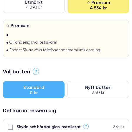
Utmärkt
⭐ Premium
4 290 kr
4 554 kr
⭐ Premium
●
● Oklanderlig kvalitetsskärm
● Endast 5% av våra telefoner har premiumklassning
Välj batteri
?
Standard
Nytt batteri
0 kr
330 kr
Det kan intressera dig
275 kr
?
Skydd och härdat glas installerat