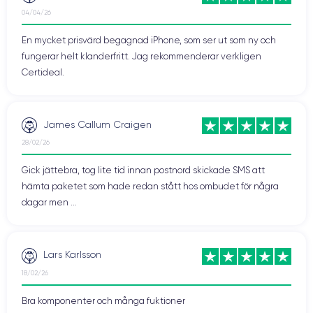
04/04/26
En mycket prisvärd begagnad iPhone, som ser ut som ny och
fungerar helt klanderfritt. Jag rekommenderar verkligen
Certideal.
James Callum Craigen
28/02/26
Gick jättebra, tog lite tid innan postnord skickade SMS att
hämta paketet som hade redan stått hos ombudet för några
dagar men ...
Lars Karlsson
18/02/26
Bra komponenter och många fuktioner