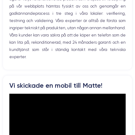
Nätverk
på vår webbplats hämtas fysiskt av oss och genomgår en
Vibration
Caméra
Caméra Frontale
godkännandeprocess i tre steg i våra lokaler: verifiering,
Prise USB
12 Mpx
12 Mpx
testning och validering. Våra experter är alltså de första som
ingriper tekniskt på produkten, utan någon annan mellanhand.
Résolution vidéo
Recharge rapide
4K - 3840 x 2160 px
Oui, minimum 18W
Våra kunder kan vara säkra på att de köper en telefon som de
kan lita på, rekonditionerad, med 24 månaders garanti och en
Batterie
Type de SIM
kundtjänst som står i ständig kontakt med våra tekniska
2438 mAh
Nano-SIM + eSIM
experter.
Réseau mobile
Débloqué
5G
Oui, tous opérateurs
Si vous souhaitez en savoir plus sur les caractéristiques de ce
Vi skickade en mobil till Matte!
smartphone, consulter la
fiche technique de l'iPhone 13 Mini.