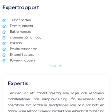
Expertrapport
Dimensions et poids iPhone 13 Mini
Testat batteri
Främre kamera
Date de sortie
Système exploitation
24/09/2021
iOS (iOS 15)
Bakre kamera
skärmen på framsidan
Dimensions
Poids
Baksida
131.5×64.2×7.65 mm
140 g
Proximitetssensor
Externt ljudtest
Écran
Résolution écran
Power-knappen
OLED 5.4 pouces
2340 x 1080 pixels
Visa mer
Jack och Eluttag
Mute knappen
RAM
Memoire interne
Volymknapparna
4 Go
128,256,512 Go
Expertis
Högtalare
Nom de la puce
Nombre de cœurs
Mikrofon
Certideal är ett franskt företag som säljer och renoverar
Puce A15 Bionic
6
Hem-knappen
mobiltelefoner. Vår inköpsavdelning får leveranser från
Bluetooth
Nom GPU
Fréq. processeur
operatörer som samlar in smartphones som bara har haft en
WiFi
GPU 4 cœurs
3.23 GHz
ägare. Varje rekonditionerad produkt som erbjuds till försäljning