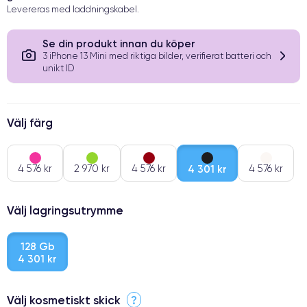
Levereras med laddningskabel.
Se din produkt innan du köper
3 iPhone 13 Mini med riktiga bilder, verifierat batteri och
unikt ID
Välj färg
4 576 kr
2 970 kr
4 576 kr
4 301 kr
4 576 kr
Välj lagringsutrymme
128 Gb
4 301 kr
Välj kosmetiskt skick
?