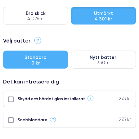
Bra skick
Utmärkt
4 026 kr
4 301 kr
⭐ Premium
Välj batteri
?
●
● Oklanderlig kvalitetsskärm
Standard
Nytt batteri
0 kr
330 kr
● Endast 5% av våra telefoner har premiumklassning
Det kan intressera dig
275 kr
?
Skydd och härdat glas installerat
275 kr
?
Snabbladdare