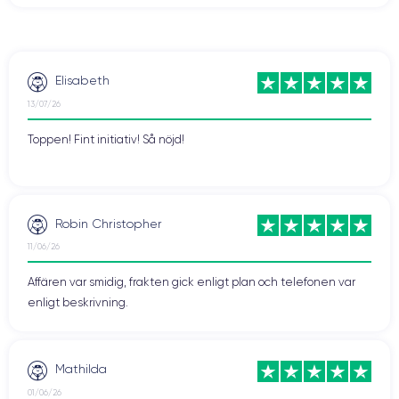
Vill du dra nytta av denna teknik? Tveka då inte och köp en renoverad
CertiDeal
smartphone från vår
butik. Vi erbjuder enheter som har
experter
garanti
på 24 månader.
kontrollerats av
och som har en
Elisabeth
13/07/26
Toppen! Fint initiativ! Så nöjd!
Robin Christopher
11/06/26
Affären var smidig, frakten gick enligt plan och telefonen var
enligt beskrivning.
Mathilda
01/06/26