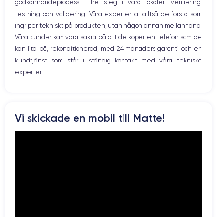
godkännandeprocess i tre steg i våra lokaler: verifiering,
Prise USB
en utmärkt OLED-skärm
Först och främst har enheten
. Den har en
testning och validering. Våra experter är alltså de första som
upplösning på 2532 x 1170 pixlar med en densitet på 460 pixlar per
ingriper tekniskt på produkten, utan någon annan mellanhand.
tum. Den är HDR-kompatibel och har ett kontrastförhållande på 2 000
000:1. Med andra ord säkerställer den att du får skimrande färger och
Våra kunder kan vara säkra på att de köper en telefon som de
djupa svarta färger.
kan lita på, rekonditionerad, med 24 månaders garanti och en
kundtjänst som står i ständig kontakt med våra tekniska
experter.
Ljud:
iPhone 12
Om du vill lyssna på musik, titta på en film eller en serie är
det perfekta valet
. Tack vare Dolby Atmos-stereohögtalarna är
Vi skickade en mobil till Matte!
ljudet perfekt spatialiserat och du kan njuta fullt ut av ditt innehåll
hemma eller på språng.
Batteri:
batteri på 2815 mAh
Med sitt
ser den här smarttelefonen till att du
kan arbeta i många timmar utan att behöva laddas upp. Dessutom
kan den laddas trådlöst och batteriet är kompatibelt med