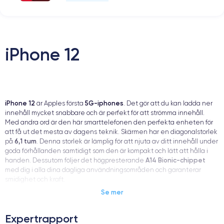
iPhone 12
iPhone 12
5G-iphones
är Apples första
. Det gör att du kan ladda ner
innehåll mycket snabbare och är perfekt för att strömma innehåll.
Med andra ord är den här smarttelefonen den perfekta enheten för
att få ut det mesta av dagens teknik. Skärmen har en diagonalstorlek
6,1 tum
på
. Denna storlek är lämplig för att njuta av ditt innehåll under
goda förhållanden samtidigt som den är kompakt och lätt att hålla i
A14 Bionic-chippet
handen. Dessutom följer det högpresterande
med dig i alla dina dagliga användningsområden och garanterar
smidighet och kraft.
Se mer
sex olika
När det gäller färger finns det något för alla. iPhone 12 finns i
Expertrapport
färger
: