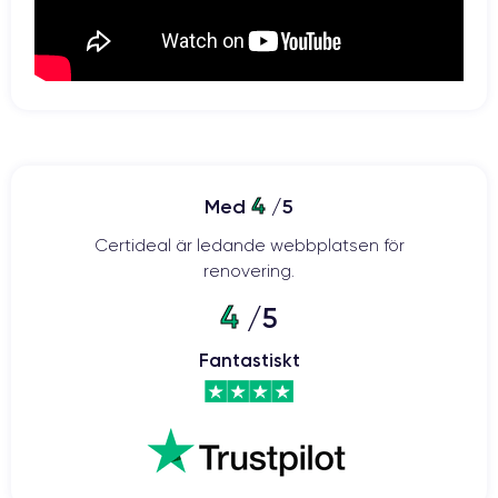
30 minuter för att iPhone 12
snabbladdning. Det räcker alltså med
ska få tillbaka 50 % av sitt batteri.
Kamera:
två kraftfulla 12-megapixelssensorer
Kameran har
: en vidvinkel
med en bländare på f/1,6 och en ultravidvinkel med en bländare på
4
Med
/5
f/2,4. Med 2x digital zoom, 5x digital zoom och optisk stabilisering kan
du enkelt ta kvalitetsfoton när som helst och var som helst.
Certideal är ledande webbplatsen för
renovering.
4
/5
iPhone 12: 5G-hastighet i din hand
Fantastiskt
De toppmoderna komponenterna i iPhone 12 gör det möjligt att
ansluta till 5G-nätverk. Detta möjliggör hastigheter på upp till 4 Gbps
för en högklassig telefonupplevelse. Detta ger många fördelar:
snabbare nedladdningar, smidigare videospelupplevelser, men även
streaming av bättre kvalitet. Även videosamtal som FaceTime blir
roligare när du kontaktar dina nära och kära.