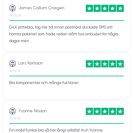
James Callum Craigen
28/02/26
Gick jättebra, tog lite tid innan postnord skickade SMS att
hämta paketet som hade redan stått hos ombudet för några
dagar men ...
Lars Karlsson
18/02/26
Bra komponenter och många fuktioner
Yvonne Nilsson
30/01/26
Fin mobil funkar bra så här långt iallafall mvh Yvonne