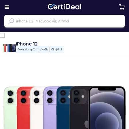
iPhone 12
Överraskningsfärg
64 Gb
Okej skick