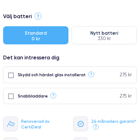
⭐ Premium
Välj batteri
?
●
● Oklanderlig kvalitetsskärm
Standard
Nytt batteri
0 kr
330 kr
● Endast 5% av våra telefoner har premiumklassning
Det kan intressera dig
275 kr
?
Skydd och härdat glas installerat
275 kr
?
Snabbladdare
Renoverad av
24 månaders garanti*
CertiDeal
?