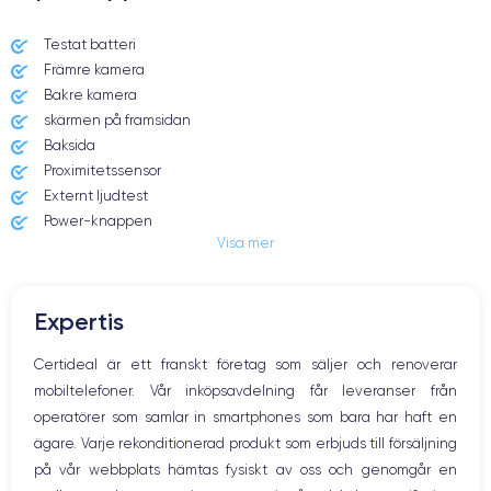
Svart, vitt, rött, grönt, blått, lila
Testat batteri
Dessutom kan du, beroende på dina personliga behov, köpa en
Främre kamera
64 GB, 128 GB eller 256 GB
modell med
inbyggd lagring.
Bakre kamera
skärmen på framsidan
Baksida
Proximitetssensor
Fördelarna med iPhone 12
Externt ljudtest
Power-knappen
Visa mer
Jack och Eluttag
Mute knappen
Volymknapparna
Den här smarttelefonen är fullmatad med tekniska innovationer och
Expertis
Högtalare
imponerande funktioner
. Därför är priset på den nya enheten
ganska högt. Du kan dock dra nytta av alla dessa funktioner om du
Mikrofon
Certideal är ett franskt företag som säljer och renoverar
väljer att köpa en renoverad smartphone.
Hem-knappen
mobiltelefoner. Vår inköpsavdelning får leveranser från
Bluetooth
operatörer som samlar in smartphones som bara har haft en
WiFi
ägare. Varje rekonditionerad produkt som erbjuds till försäljning
Skärm:
Nätverk
på vår webbplats hämtas fysiskt av oss och genomgår en
Vibration