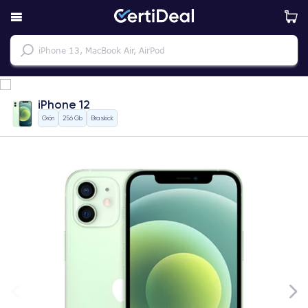
iPhone 12
Grön
256 Gb
Bra skick