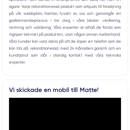
WiFi
ägare. Varje rekonditionerad produkt som erbjuds till försäljning
Skärm:
Nätverk
på vår webbplats hämtas fysiskt av oss och genomgår en
Vibration
godkännandeprocess i tre steg i våra lokaler: verifiering,
Prise USB
en utmärkt OLED-skärm
Först och främst har enheten
. Den har en
testning och validering. Våra experter är alltså de första som
upplösning på 2532 x 1170 pixlar med en densitet på 460 pixlar per
ingriper tekniskt på produkten, utan någon annan mellanhand.
tum. Den är HDR-kompatibel och har ett kontrastförhållande på 2 000
000:1. Med andra ord säkerställer den att du får skimrande färger och
Våra kunder kan vara säkra på att de köper en telefon som de
djupa svarta färger.
kan lita på, rekonditionerad, med 24 månaders garanti och en
kundtjänst som står i ständig kontakt med våra tekniska
experter.
Ljud:
iPhone 12
Om du vill lyssna på musik, titta på en film eller en serie är
det perfekta valet
. Tack vare Dolby Atmos-stereohögtalarna är
Vi skickade en mobil till Matte!
ljudet perfekt spatialiserat och du kan njuta fullt ut av ditt innehåll
hemma eller på språng.
Batteri: