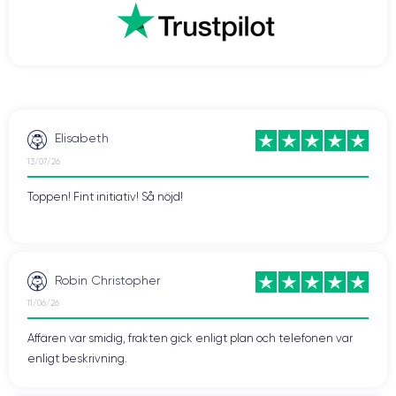
snabbare nedladdningar, smidigare videospelupplevelser, men även
streaming av bättre kvalitet. Även videosamtal som FaceTime blir
roligare när du kontaktar dina nära och kära.
Vill du dra nytta av denna teknik? Tveka då inte och köp en renoverad
CertiDeal
smartphone från vår
butik. Vi erbjuder enheter som har
experter
garanti
på 24 månader.
kontrollerats av
och som har en
Elisabeth
13/07/26
Toppen! Fint initiativ! Så nöjd!
Robin Christopher
11/06/26
Affären var smidig, frakten gick enligt plan och telefonen var
enligt beskrivning.