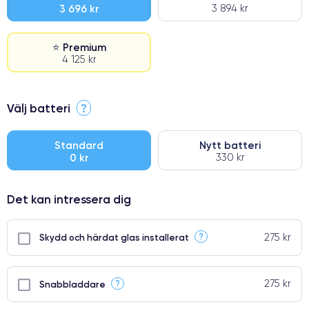
3 696 kr
3 894 kr
⭐ Premium
4 125 kr
⭐ Premium
Välj batteri
?
●
● Oklanderlig kvalitetsskärm
Standard
Nytt batteri
0 kr
330 kr
● Endast 5% av våra telefoner har premiumklassning
Det kan intressera dig
275 kr
?
Skydd och härdat glas installerat
275 kr
?
Snabbladdare