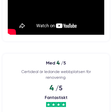
batteri på 2815 mAh
Med sitt
ser den här smarttelefonen till att du
kan arbeta i många timmar utan att behöva laddas upp. Dessutom
kan den laddas trådlöst och batteriet är kompatibelt med
30 minuter för att iPhone 12
snabbladdning. Det räcker alltså med
ska få tillbaka 50 % av sitt batteri.
Kamera:
två kraftfulla 12-megapixelssensorer
Kameran har
: en vidvinkel
med en bländare på f/1,6 och en ultravidvinkel med en bländare på
4
Med
/5
f/2,4. Med 2x digital zoom, 5x digital zoom och optisk stabilisering kan
du enkelt ta kvalitetsfoton när som helst och var som helst.
Certideal är ledande webbplatsen för
renovering.
4
/5
iPhone 12: 5G-hastighet i din hand
Fantastiskt
De toppmoderna komponenterna i iPhone 12 gör det möjligt att
ansluta till 5G-nätverk. Detta möjliggör hastigheter på upp till 4 Gbps
för en högklassig telefonupplevelse. Detta ger många fördelar: