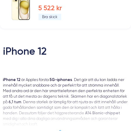
5 522 kr
Bra skick
iPhone 12
iPhone 12
5G-iphones
är Apples första
. Det gör att du kan ladda ner
innehåll mycket snabbare och är perfekt för att strömma innehåll.
Med andra ord är den här smarttelefonen den perfekta enheten för
att få ut det mesta av dagens teknik. Skärmen har en diagonalstorlek
6,1 tum
på
. Denna storlek är lämplig för att njuta av ditt innehåll under
goda förhållanden samtidigt som den är kompakt och lätt att hålla i
A14 Bionic-chippet
handen. Dessutom följer det högpresterande
med dig i alla dina dagliga användningsområden och garanterar
smidighet och kraft.