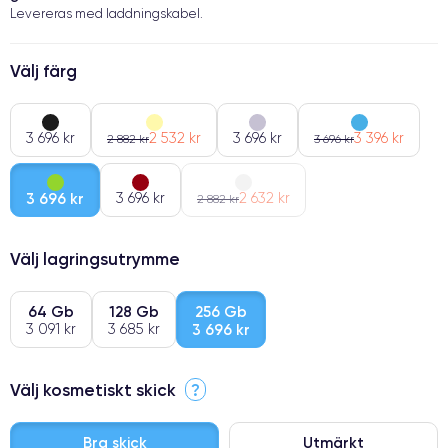
Levereras med laddningskabel.
Välj färg
3 696 kr
2 532 kr
3 696 kr
3 396 kr
2 882 kr
3 696 kr
3 696 kr
3 696 kr
2 632 kr
2 882 kr
Välj lagringsutrymme
64 Gb
128 Gb
256 Gb
3 091 kr
3 685 kr
3 696 kr
Välj kosmetiskt skick
?
Bra skick
Utmärkt