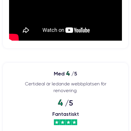
batteri på 2815 mAh
Med sitt
ser den här smarttelefonen till att du
kan arbeta i många timmar utan att behöva laddas upp. Dessutom
kan den laddas trådlöst och batteriet är kompatibelt med
30 minuter för att iPhone 12
snabbladdning. Det räcker alltså med
ska få tillbaka 50 % av sitt batteri.
Kamera:
två kraftfulla 12-megapixelssensorer
Kameran har
: en vidvinkel
med en bländare på f/1,6 och en ultravidvinkel med en bländare på
4
Med
/5
f/2,4. Med 2x digital zoom, 5x digital zoom och optisk stabilisering kan
du enkelt ta kvalitetsfoton när som helst och var som helst.
Certideal är ledande webbplatsen för
renovering.
4
/5
iPhone 12: 5G-hastighet i din hand
Fantastiskt
De toppmoderna komponenterna i iPhone 12 gör det möjligt att
ansluta till 5G-nätverk. Detta möjliggör hastigheter på upp till 4 Gbps
för en högklassig telefonupplevelse. Detta ger många fördelar: