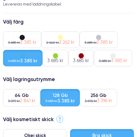
Levereras med laddningskabel.
Välj färg
3 385 kr
2 262 kr
3 385 kr
3 685 kr
2 662 kr
3 685 kr
3 385 kr
3 685 kr
3 685 kr
3 385 kr
3 685 kr
3 685 kr
Välj lagringsutrymme
64 Gb
128 Gb
256 Gb
2 841 kr
3 385 kr
3 396 kr
3 091 kr
3 685 kr
3 696 kr
Välj kosmetiskt skick
?
Okej skick
Bra skick