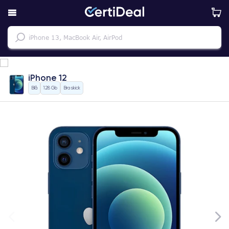
iPhone 12
Blå
128 Gb
Bra skick