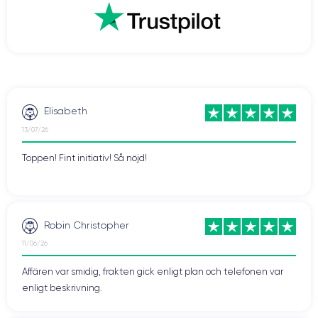
snabbare nedladdningar, smidigare videospelupplevelser, men även
streaming av bättre kvalitet. Även videosamtal som FaceTime blir
roligare när du kontaktar dina nära och kära.
Vill du dra nytta av denna teknik? Tveka då inte och köp en renoverad
CertiDeal
smartphone från vår
butik. Vi erbjuder enheter som har
experter
garanti
på 24 månader.
kontrollerats av
och som har en
Elisabeth
13/07/26
Toppen! Fint initiativ! Så nöjd!
Robin Christopher
11/06/26
Affären var smidig, frakten gick enligt plan och telefonen var
enligt beskrivning.