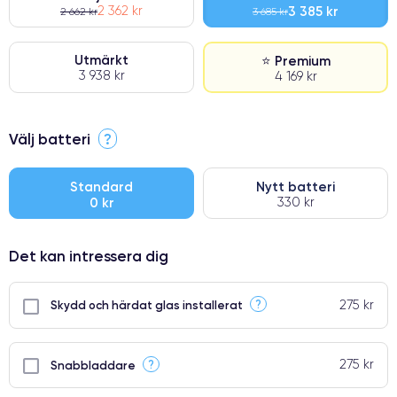
2 362 kr
3 385 kr
2 662 kr
3 685 kr
Utmärkt
⭐ Premium
3 938 kr
4 169 kr
⭐ Premium
Välj batteri
?
●
● Oklanderlig kvalitetsskärm
Standard
Nytt batteri
0 kr
330 kr
● Endast 5% av våra telefoner har premiumklassning
Det kan intressera dig
275 kr
?
Skydd och härdat glas installerat
275 kr
?
Snabbladdare