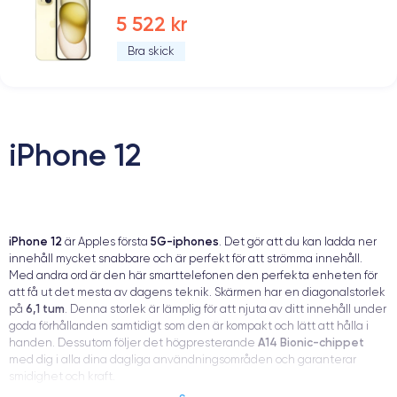
5 522 kr
Bra skick
iPhone 12
iPhone 12
5G-iphones
är Apples första
. Det gör att du kan ladda ner
innehåll mycket snabbare och är perfekt för att strömma innehåll.
Med andra ord är den här smarttelefonen den perfekta enheten för
att få ut det mesta av dagens teknik. Skärmen har en diagonalstorlek
6,1 tum
på
. Denna storlek är lämplig för att njuta av ditt innehåll under
goda förhållanden samtidigt som den är kompakt och lätt att hålla i
A14 Bionic-chippet
handen. Dessutom följer det högpresterande
med dig i alla dina dagliga användningsområden och garanterar
smidighet och kraft.