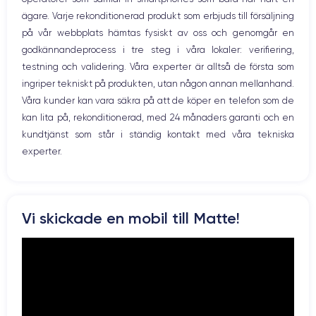
WiFi
ägare. Varje rekonditionerad produkt som erbjuds till försäljning
Skärm:
Nätverk
på vår webbplats hämtas fysiskt av oss och genomgår en
Vibration
godkännandeprocess i tre steg i våra lokaler: verifiering,
Prise USB
en utmärkt OLED-skärm
Först och främst har enheten
. Den har en
testning och validering. Våra experter är alltså de första som
upplösning på 2532 x 1170 pixlar med en densitet på 460 pixlar per
ingriper tekniskt på produkten, utan någon annan mellanhand.
tum. Den är HDR-kompatibel och har ett kontrastförhållande på 2 000
000:1. Med andra ord säkerställer den att du får skimrande färger och
Våra kunder kan vara säkra på att de köper en telefon som de
djupa svarta färger.
kan lita på, rekonditionerad, med 24 månaders garanti och en
kundtjänst som står i ständig kontakt med våra tekniska
experter.
Ljud:
iPhone 12
Om du vill lyssna på musik, titta på en film eller en serie är
det perfekta valet
. Tack vare Dolby Atmos-stereohögtalarna är
Vi skickade en mobil till Matte!
ljudet perfekt spatialiserat och du kan njuta fullt ut av ditt innehåll
hemma eller på språng.
Batteri: