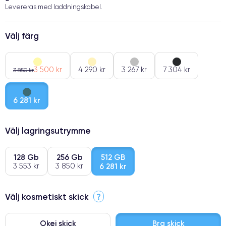
Levereras med laddningskabel.
Välj färg
3 500 kr
4 290 kr
3 267 kr
7 304 kr
3 850 kr
6 281 kr
Välj lagringsutrymme
128 Gb
256 Gb
512 GB
3 553 kr
3 850 kr
6 281 kr
Välj kosmetiskt skick
?
Okej skick
Bra skick