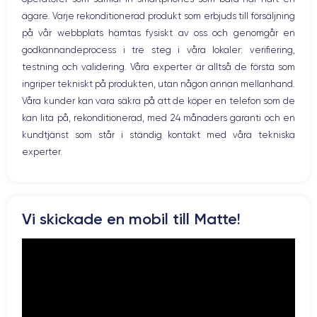
WiFi
GPU 4 cœurs
3.1 GHz
ägare. Varje rekonditionerad produkt som erbjuds till försäljning
Nätverk
på vår webbplats hämtas fysiskt av oss och genomgår en
Vibration
Caméra
Caméra Frontale
godkännandeprocess i tre steg i våra lokaler: verifiering,
Prise USB
12 Mpx
12 Mpx
testning och validering. Våra experter är alltså de första som
ingriper tekniskt på produkten, utan någon annan mellanhand.
Résolution vidéo
Recharge rapide
4K - 3840 x 2160 px
Oui, minimum 20W
Våra kunder kan vara säkra på att de köper en telefon som de
kan lita på, rekonditionerad, med 24 månaders garanti och en
Batterie
Type de SIM
kundtjänst som står i ständig kontakt med våra tekniska
3240 mAh
Nano-SIM + eSIM
experter.
Réseau mobile
Débloqué
4G/5G
Oui, tous opérateurs
Pour découvrir toutes les caractéristiques de ce smartphone,
Vi skickade en mobil till Matte!
vous pouvez consulter la
fiche technique de l'iPhone 12 Pro.