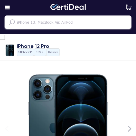
iPhone 12 Pro
Stillahavsblå
512 GB
Bra skick