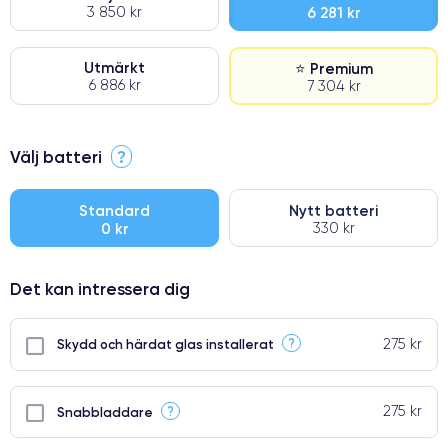
3 850 kr
6 281 kr
Utmärkt
⭐ Premium
6 886 kr
7 304 kr
⭐ Premium
Välj batteri
?
●
● Oklanderlig kvalitetsskärm
Standard
Nytt batteri
0 kr
330 kr
● Endast 5% av våra telefoner har premiumklassning
Det kan intressera dig
275 kr
?
Skydd och härdat glas installerat
275 kr
?
Snabbladdare