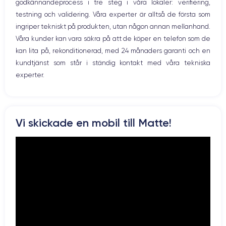
godkännandeprocess i tre steg i våra lokaler: verifiering,
Prise USB
12 Mpx
12 Mpx
testning och validering. Våra experter är alltså de första som
ingriper tekniskt på produkten, utan någon annan mellanhand.
Résolution vidéo
Recharge rapide
4K - 3840 x 2160 px
Oui, minimum 20W
Våra kunder kan vara säkra på att de köper en telefon som de
kan lita på, rekonditionerad, med 24 månaders garanti och en
Batterie
Type de SIM
kundtjänst som står i ständig kontakt med våra tekniska
3240 mAh
Nano-SIM + eSIM
experter.
Réseau mobile
Débloqué
4G/5G
Oui, tous opérateurs
Pour découvrir toutes les caractéristiques de ce smartphone,
Vi skickade en mobil till Matte!
vous pouvez consulter la
fiche technique de l'iPhone 12 Pro.