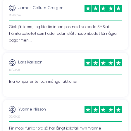
James Callum Craigen
28/02/26
Gick jättebra, tog lite tid innan postnord skickade SMS att
hämta paketet som hade redan stått hos ombudet för några
dagar men ...
Lars Karlsson
18/02/26
Bra komponenter och många fuktioner
Yvonne Nilsson
30/01/26
Fin mobil funkar bra så här långt iallafall mvh Yvonne