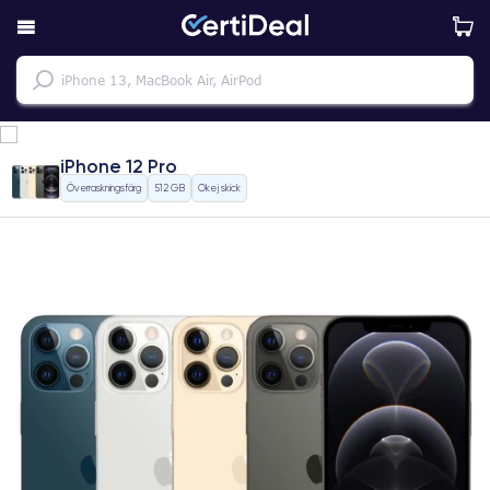
iPhone 12 Pro
Överraskningsfärg
512 GB
Okej skick