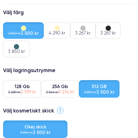
Välj färg
3 500 kr
4 290 kr
3 267 kr
3 267 kr
3 850 kr
3 850 kr
Välj lagringsutrymme
128 Gb
256 Gb
512 GB
2 939 kr
3 214 kr
3 500 kr
3 289 kr
3 564 kr
3 850 kr
Välj kosmetiskt skick
?
Okej skick
3 500 kr
3 850 kr