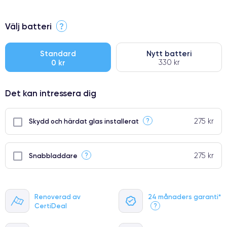
⭐ Premium
Välj batteri
?
●
● Oklanderlig kvalitetsskärm
Standard
Nytt batteri
0 kr
330 kr
● Endast 5% av våra telefoner har premiumklassning
Det kan intressera dig
275 kr
?
Skydd och härdat glas installerat
275 kr
?
Snabbladdare
Renoverad av
24 månaders garanti*
CertiDeal
?