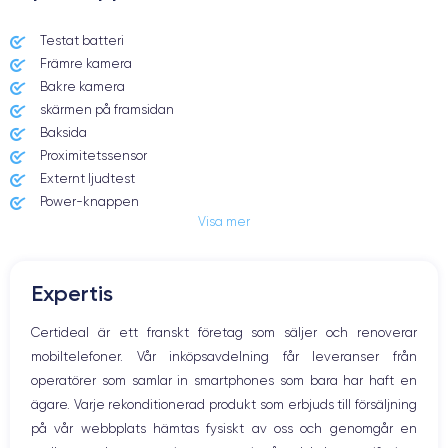
Dimensions et poids iPhone 12 Pro
Testat batteri
Främre kamera
Date de sortie
Système exploitation
23/10/2020
iOS (iOS 14)
Bakre kamera
skärmen på framsidan
Dimensions
Poids
Baksida
146.7×71.5×7.4 mm
187 g
Proximitetssensor
Externt ljudtest
Écran
Résolution écran
Power-knappen
OLED 6.1 pouces
2532 x 1170 pixels
Visa mer
Jack och Eluttag
Mute knappen
RAM
Memoire interne
Volymknapparna
6 Go
128,256,512 Go
Expertis
Högtalare
Nom de la puce
Nombre de cœurs
Mikrofon
Certideal är ett franskt företag som säljer och renoverar
Puce A14 Bionic
6
Hem-knappen
mobiltelefoner. Vår inköpsavdelning får leveranser från
Bluetooth
Nom GPU
Fréq. processeur
operatörer som samlar in smartphones som bara har haft en
WiFi
GPU 4 cœurs
3.1 GHz
ägare. Varje rekonditionerad produkt som erbjuds till försäljning
Nätverk
på vår webbplats hämtas fysiskt av oss och genomgår en
Vibration
Caméra
Caméra Frontale