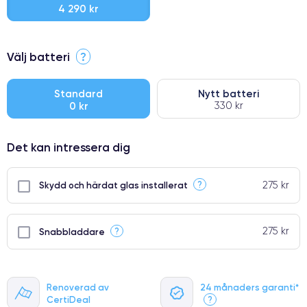
4 290 kr
⭐ Premium
Välj batteri
?
●
● Oklanderlig kvalitetsskärm
Standard
Nytt batteri
0 kr
330 kr
● Endast 5% av våra telefoner har premiumklassning
Det kan intressera dig
275 kr
?
Skydd och härdat glas installerat
275 kr
?
Snabbladdare
Renoverad av
24 månaders garanti*
CertiDeal
?