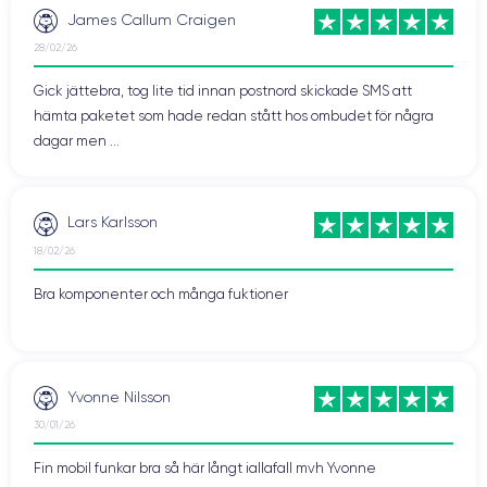
James Callum Craigen
28/02/26
Gick jättebra, tog lite tid innan postnord skickade SMS att
hämta paketet som hade redan stått hos ombudet för några
dagar men ...
Lars Karlsson
18/02/26
Bra komponenter och många fuktioner
Yvonne Nilsson
30/01/26
Fin mobil funkar bra så här långt iallafall mvh Yvonne