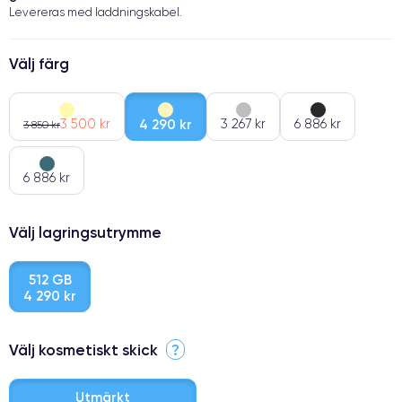
Levereras med laddningskabel.
Välj färg
3 500 kr
4 290 kr
3 267 kr
6 886 kr
3 850 kr
6 886 kr
Välj lagringsutrymme
512 GB
4 290 kr
Välj kosmetiskt skick
?
Utmärkt