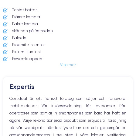
Testat batteri
Främre kamera
Date de sortie
Système exploitation
23/10/2020
iOS (iOS 14)
Bakre kamera
skärmen på framsidan
Dimensions
Poids
Baksida
146.7×71.5×7.4 mm
187 g
Proximitetssensor
Externt ljudtest
Écran
Résolution écran
Power-knappen
OLED 6.1 pouces
2532 x 1170 pixels
Visa mer
Jack och Eluttag
Mute knappen
RAM
Memoire interne
Volymknapparna
6 Go
128,256,512 Go
Expertis
Högtalare
Nom de la puce
Nombre de cœurs
Mikrofon
Certideal är ett franskt företag som säljer och renoverar
Puce A14 Bionic
6
Hem-knappen
mobiltelefoner. Vår inköpsavdelning får leveranser från
Bluetooth
Nom GPU
Fréq. processeur
operatörer som samlar in smartphones som bara har haft en
WiFi
GPU 4 cœurs
3.1 GHz
ägare. Varje rekonditionerad produkt som erbjuds till försäljning
Nätverk
på vår webbplats hämtas fysiskt av oss och genomgår en
Vibration
Caméra
Caméra Frontale
godkännandeprocess i tre steg i våra lokaler: verifiering,
Prise USB