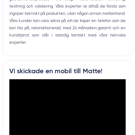
12 Mpx
12 Mpx
testning och validering. Våra experter är alltså de första som
ingriper tekniskt på produkten, utan någon annan mellanhand.
Résolution vidéo
Recharge rapide
4K - 3840 x 2160 px
Oui, minimum 20W
Våra kunder kan vara säkra på att de köper en telefon som de
kan lita på, rekonditionerad, med 24 månaders garanti och en
Batterie
Type de SIM
kundtjänst som står i ständig kontakt med våra tekniska
3240 mAh
Nano-SIM + eSIM
experter.
Réseau mobile
Débloqué
4G/5G
Oui, tous opérateurs
Pour découvrir toutes les caractéristiques de ce smartphone,
Vi skickade en mobil till Matte!
vous pouvez consulter la
fiche technique de l'iPhone 12 Pro.