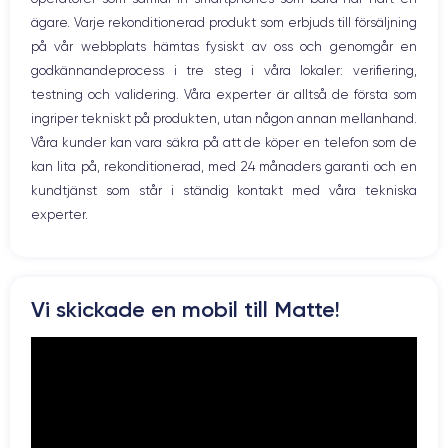
WiFi
GPU 4 cœurs
3.1 GHz
ägare. Varje rekonditionerad produkt som erbjuds till försäljning
Nätverk
på vår webbplats hämtas fysiskt av oss och genomgår en
Vibration
Caméra
Caméra Frontale
godkännandeprocess i tre steg i våra lokaler: verifiering,
Prise USB
12 Mpx
12 Mpx
testning och validering. Våra experter är alltså de första som
ingriper tekniskt på produkten, utan någon annan mellanhand.
Résolution vidéo
Recharge rapide
4K - 3840 x 2160 px
Oui, minimum 20W
Våra kunder kan vara säkra på att de köper en telefon som de
kan lita på, rekonditionerad, med 24 månaders garanti och en
Batterie
Type de SIM
kundtjänst som står i ständig kontakt med våra tekniska
3240 mAh
Nano-SIM + eSIM
experter.
Réseau mobile
Débloqué
4G/5G
Oui, tous opérateurs
Pour découvrir toutes les caractéristiques de ce smartphone,
Vi skickade en mobil till Matte!
vous pouvez consulter la
fiche technique de l'iPhone 12 Pro.