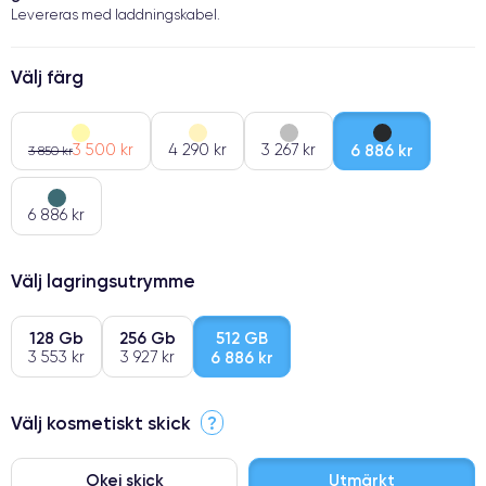
Levereras med laddningskabel.
Välj färg
3 500 kr
4 290 kr
3 267 kr
6 886 kr
3 850 kr
6 886 kr
Välj lagringsutrymme
128 Gb
256 Gb
512 GB
3 553 kr
3 927 kr
6 886 kr
Välj kosmetiskt skick
?
Okej skick
Utmärkt