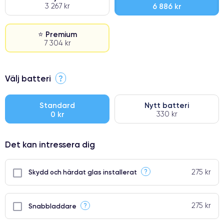
3 267 kr
6 886 kr
⭐ Premium
7 304 kr
⭐ Premium
Välj batteri
?
●
● Oklanderlig kvalitetsskärm
Standard
Nytt batteri
0 kr
330 kr
● Endast 5% av våra telefoner har premiumklassning
Det kan intressera dig
275 kr
?
Skydd och härdat glas installerat
275 kr
?
Snabbladdare