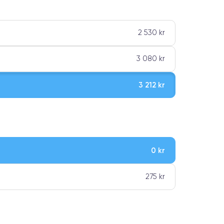
2 530 kr
3 080 kr
3 212 kr
0 kr
ar premiumklassning
275 kr