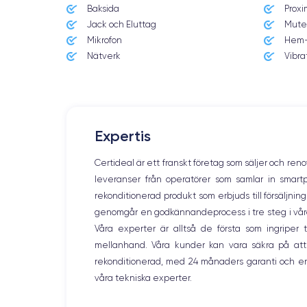
Baksida
Proxi
Jack och Eluttag
Mute
Med så mycket teknik och innovation kommer priset på tel
Mikrofon
Hem-
då dra nytta av ett pris som är upp till 70 % lägre än dess
Nätverk
Vibra
Skärm:
Expertis
iPhone 12 mini
är liten men effektiv och har en OLED-skär
och behaglig. Dessutom garanterar HDR-kompatibilitet och
Certideal är ett franskt företag som säljer och ren
leveranser från operatörer som samlar in smar
rekonditionerad produkt som erbjuds till försäljni
genomgår en godkännandeprocess i tre steg i våra l
Ljud:
Våra experter är alltså de första som ingripe
mellanhand. Våra kunder kan vara säkra på att
Audiofiler kommer att bli nöjda med den här enheten. Den
rekonditionerad, med 24 månaders garanti och en
högpresterande enhet.
ljudet i en kompakt,
Dessutom ka
våra tekniska experter.