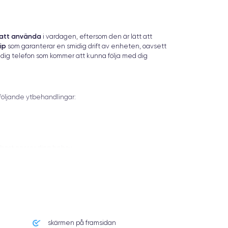
 att använda
i vardagen, eftersom den är lätt att
ip
som garanterar en smidig drift av enheten, oavsett
ig telefon som kommer att kunna följa med dig
 följande ytbehandlingar:
m bäst passar dina behov.
skärmen på framsidan