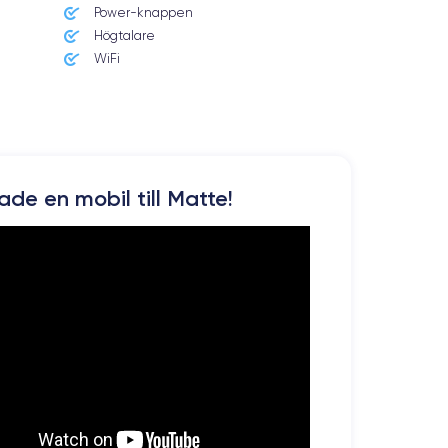
Power-knappen
Högtalare
renoverad smartphone
 väljer att köpa en
WiFi
. Du kan
kade en mobil till Matte!
er tum. Detta innebär att bilden på skärmen är skarp
ttar på filmer eller tv-serier.
 så du kan njuta av en fantastisk spatialisering av
l, MP3, FLAC eller AAC-LC.