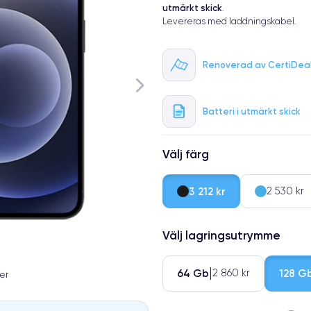
utmärkt skick
.
Levereras med laddningskabel.
Renoverad av CertiDea
Batteri i utmärkt skick
Välj färg
3 212 kr
2 530 kr
Välj lagringsutrymme
64 Gb
128 G
2 860 kr
er