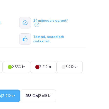
24 månaders garanti*
l
?
Testad, testad och
omtestad
2 530 kr
3 212 kr
3 212 kr
b
256 Gb
3 212 kr
2 618 kr