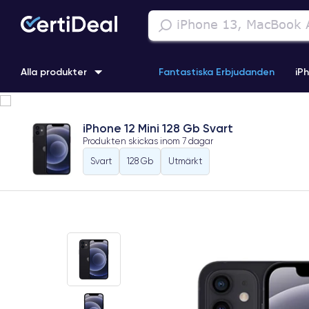
Alla produkter
Fantastiska Erbjudanden
iP
iPhone 16
iPhone 13 Pro
iPhone SE 3 (2022)
iPhone 1
iPhone 12 Mini 128 Gb Svart
Produkten skickas inom
7 dagar
iPhone 11 Pro
iPhone 15 Pro
Svart
128 Gb
Utmärkt