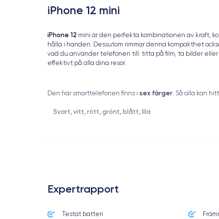
iPhone 12 mini
iPhone 12
mini är den perfekta kombinationen av kraft, 
hålla i handen. Dessutom rimmar denna kompakthet också 
vad du använder telefonen till: titta på film, ta bilder ell
effektivt på alla dina resor.
sex färger
Den här smarttelefonen finns i
. Så alla kan h
Svart, vitt, rött, grönt, blått, lila
Dessutom erbjuder märket flera olika lagringskapaciteter
Expertrapport
Fördelarna med iPhon
Testat batteri
Främ