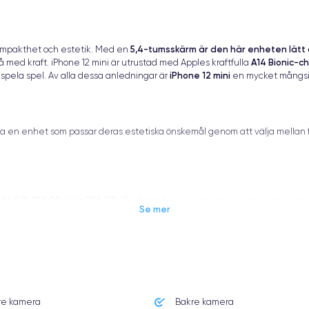
5,4-tumsskärm är den här enheten lätt
kompakthet och estetik. Med en
A14 Bionic-ch
med kraft. iPhone 12 mini är utrustad med Apples kraftfulla
iPhone 12 mini
er spela spel. Av alla dessa anledningar är
en mycket mångsid
itta en enhet som passar deras estetiska önskemål genom att välja mellan
64 GB, 128 GB eller 256 GB
:
. På så sätt kan du välja den konfiguration so
Se mer
e 12 mini
re kamera
Bakre kamera