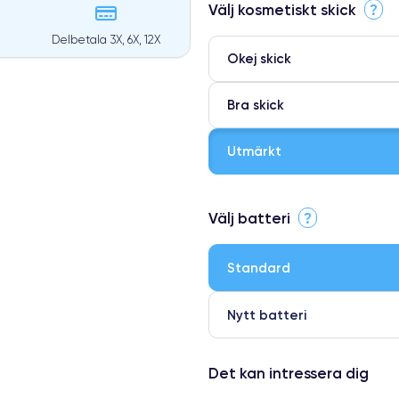
Välj kosmetiskt skick
?
Delbetala 3X, 6X, 12X
Okej skick
Bra skick
Utmärkt
⭐ Premium
Välj batteri
?
●
● Oklanderlig kvalitetsskärm
Standard
● Endast 5% av våra telefoner h
Nytt batteri
Det kan intressera dig