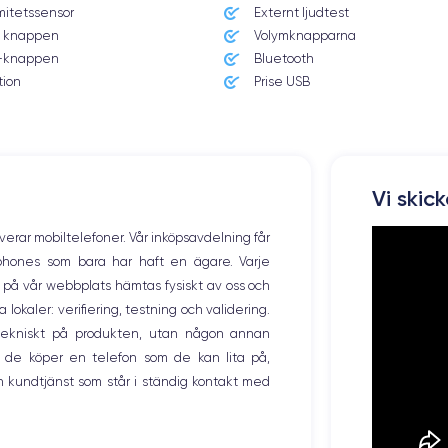
mitetssensor
Externt ljudtest
 knappen
Volymknapparna
efonen att stiga. Du kan dock enkelt dra nytta av enhetens styrkor om du
knappen
Bluetooth
 nya motsvarighet.
tion
Prise USB
Vi skic
m med en upplösning på 2340 x 1080 pixlar och en densitet på 476 pixlar p
 ett kontrastförhållande på 2 000 000:1 en enastående prestanda när du ti
overar mobiltelefoner. Vår inköpsavdelning får
tphones som bara har haft en ägare. Varje
ng på vår webbplats hämtas fysiskt av oss och
okaler: verifiering, testning och validering.
r tekniskt på produkten, utan någon annan
 de köper en telefon som de kan lita på,
 har två stereohögtalare. Dessutom är högtalarna Dolby Atmos-kompatibla,
 kundtjänst som står i ständig kontakt med
n du lyssna på musik i många olika format som Apple Lossless, Dolby Digita