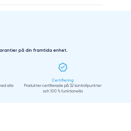
arantier på din framtida enhet.
Certifiering
ed alla
Produkter certifierade på 32 kontrollpunkter
och 100 % funktionella