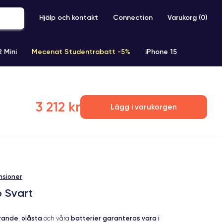
Hjälp och kontakt
Connection
Varukorg (
0
)
2 Mini
Mecenat Studentrabatt -5%
iPhone 15
iPhone XR
iPhone SE 2 (2020)
iPhone X
iPhone XS
3 212 kr
Lägg i varukorgen
nsioner
b Svart
erande
olåsta
batterier garanteras vara i
,
och våra