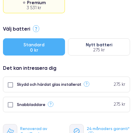
⭐ Premium
3 531 kr
⭐ Premium
Välj batteri
?
●
● Oklanderlig kvalitetsskärm
Standard
Nytt batteri
0 kr
275 kr
● Endast 5% av våra telefoner har premiumklassning
Det kan intressera dig
275 kr
?
Skydd och härdat glas installerat
275 kr
?
Snabbladdare
Renoverad av
24 månaders garanti*