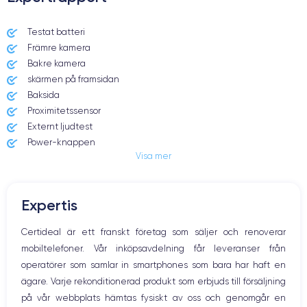
Svart, vitt, rött, grönt, blått, lila
Testat batteri
64 GB, 128
Dessutom erbjuder märket flera olika lagringskapaciteter:
Främre kamera
GB eller 256 GB
. På så sätt kan du välja den konfiguration som bäst
Bakre kamera
passar dina behov.
skärmen på framsidan
Baksida
Proximitetssensor
Externt ljudtest
Fördelarna med iPhone 12
Power-knappen
Visa mer
Jack och Eluttag
mini
Mute knappen
Volymknapparna
Expertis
Högtalare
Mikrofon
Certideal är ett franskt företag som säljer och renoverar
Hem-knappen
Med så mycket teknik och innovation kommer priset på telefonen att
mobiltelefoner. Vår inköpsavdelning får leveranser från
Bluetooth
stiga. Du kan dock enkelt dra nytta av enhetens styrkor om du väljer
operatörer som samlar in smartphones som bara har haft en
WiFi
renoverad smartphone
att köpa en
. Du kan då dra nytta av ett pris
ägare. Varje rekonditionerad produkt som erbjuds till försäljning
som är upp till 70 % lägre än dess nya motsvarighet.
Nätverk
på vår webbplats hämtas fysiskt av oss och genomgår en
Vibration