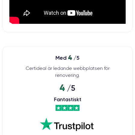
Batteri:
iPhone 12 mini har ett 2227 mAh-batteri.
Denna kapacitet är mer än
tillräcklig för att apparaten ska fungera i många timmar. Den kan alltså
följa med dig i 15 timmars videouppspelning eller 50 timmars
musiklyssning.
4
Med
/5
Certideal är ledande webbplatsen för
renovering.
Kamera:
4
/5
12-megapixelkameran är kombinerad med kraftfull
Den dubbla
Fantastiskt
optisk stabilisering.
Det innebär att du kan ta kvalitetsbilder var du
än befinner dig. Dessutom kan du använda avancerad bokeh- eller
porträttbelysning med sex olika effekter så att du kan släppa loss din
kreativa potential.