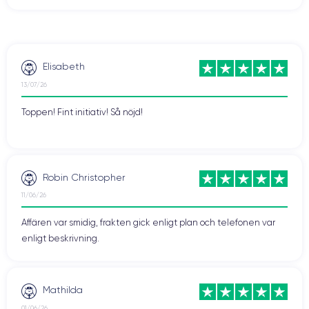
iPhone 12 mini: Bra design och ergonomi
iPhone 12 mini
är lätt att hantera och har en högkvalitativ finish, vilket
Elisabeth
högkvalitativ
kombinerar praktiska egenskaper med
komfort i en och
13/07/26
samma telefon. Den väger bara 135 gram och är lätt att stoppa i fickan,
medan baksidan av Gorilla Glass är lika attraktiv som tålig.
Toppen! Fint initiativ! Så nöjd!
Är du frestad? Varför inte köpa en av våra iPhone 12 mini? De
smartphones som CertiDeal rekonditionerar genomgår inte mindre än
30 kontrollpunkter och via UPS.
Robin Christopher
11/06/26
Affären var smidig, frakten gick enligt plan och telefonen var
enligt beskrivning.
Mathilda
01/06/26