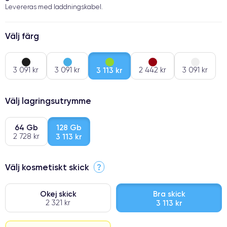
Levereras med laddningskabel.
Välj färg
3 091 kr
3 091 kr
3 113 kr
2 442 kr
3 091 kr
Välj lagringsutrymme
64 Gb
128 Gb
2 728 kr
3 113 kr
Välj kosmetiskt skick
?
Okej skick
Bra skick
2 321 kr
3 113 kr