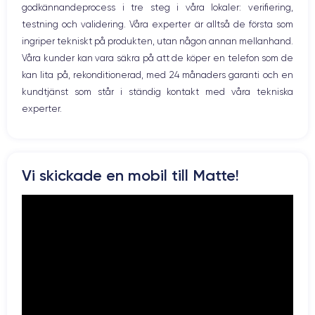
godkännandeprocess i tre steg i våra lokaler: verifiering,
Prise USB
testning och validering. Våra experter är alltså de första som
Skärm:
ingriper tekniskt på produkten, utan någon annan mellanhand.
Våra kunder kan vara säkra på att de köper en telefon som de
iPhone 12 mini
är liten men effektiv och har en OLED-skärm med en
kan lita på, rekonditionerad, med 24 månaders garanti och en
upplösning på 2340 x 1080 pixlar och en densitet på 476 pixlar per tum.
kundtjänst som står i ständig kontakt med våra tekniska
Detta innebär att bilden på skärmen är skarp och behaglig. Dessutom
garanterar HDR-kompatibilitet och ett kontrastförhållande på 2 000
experter.
000:1 en enastående prestanda när du tittar på filmer eller tv-serier.
Vi skickade en mobil till Matte!
Ljud:
Audiofiler kommer att bli nöjda med den här enheten. Den har två
stereohögtalare. Dessutom är högtalarna Dolby Atmos-kompatibla, så
du kan njuta av en fantastisk spatialisering av ljudet i en kompakt,
högpresterande enhet.
Dessutom kan du lyssna på musik i många
olika format som Apple Lossless, Dolby Digital, MP3, FLAC eller AAC-LC.