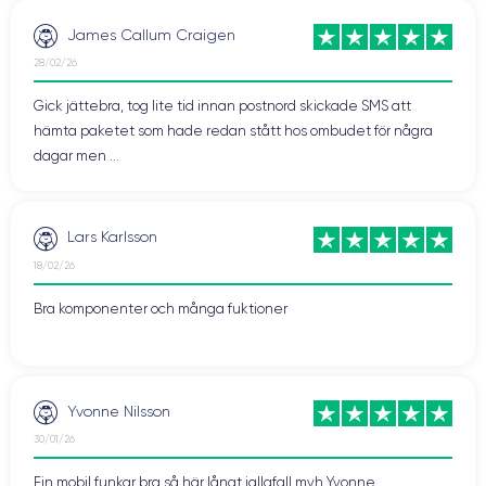
James Callum Craigen
28/02/26
Gick jättebra, tog lite tid innan postnord skickade SMS att
hämta paketet som hade redan stått hos ombudet för några
dagar men ...
Lars Karlsson
18/02/26
Bra komponenter och många fuktioner
Yvonne Nilsson
30/01/26
Fin mobil funkar bra så här långt iallafall mvh Yvonne