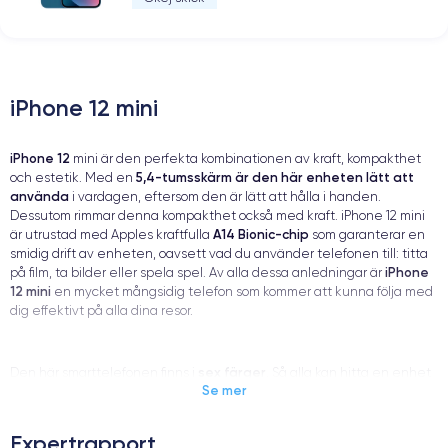
iPhone 12 mini
iPhone 12
mini är den perfekta kombinationen av kraft, kompakthet
5,4-tumsskärm är den här enheten lätt att
och estetik. Med en
använda
i vardagen, eftersom den är lätt att hålla i handen.
Dessutom rimmar denna kompakthet också med kraft. iPhone 12 mini
A14 Bionic-chip
är utrustad med Apples kraftfulla
som garanterar en
smidig drift av enheten, oavsett vad du använder telefonen till: titta
iPhone
på film, ta bilder eller spela spel. Av alla dessa anledningar är
12 mini
en mycket mångsidig telefon som kommer att kunna följa med
dig effektivt på alla dina resor.
sex färger
Den här smarttelefonen finns i
. Så alla kan hitta en enhet
Se mer
som passar deras estetiska önskemål genom att välja mellan följande
ytbehandlingar:
Expertrapport