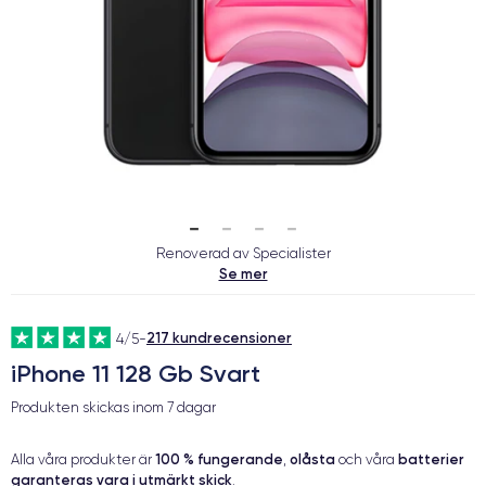
Renoverad av Specialister
Se mer
217 kundrecensioner
4/5
-
iPhone 11 128 Gb Svart
Produkten skickas inom
7 dagar
100 % fungerande
olåsta
batterier
Alla våra produkter är
,
och våra
garanteras vara i utmärkt skick
.