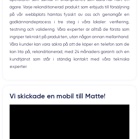
WiFi
GPU 4 cœurs
2.65 GHz
ägare. Varje rekonditionerad produkt som erbjuds till försäljning
Nätverk
på vår webbplats hämtas fysiskt av oss och genomgår en
Vibration
Caméra
Caméra Frontale
godkännandeprocess i tre steg i våra lokaler: verifiering,
Prise USB
12 MP
12 MP
testning och validering. Våra experter är alltså de första som
ingriper tekniskt på produkten, utan någon annan mellanhand.
Résolution vidéo
Recharge rapide
4K - 3840x2160px
Oui, minimum 18W
Våra kunder kan vara säkra på att de köper en telefon som de
kan lita på, rekonditionerad, med 24 månaders garanti och en
Batterie
Dual SIM
kundtjänst som står i ständig kontakt med våra tekniska
3046 mAh
Nano-SIM + eSIM
experter.
Réseau mobile
Débloqué
LTE/4G
Oui, tous opérateurs
Si vous souhaitez découvrir en détail les caractéristiques de ce
Vi skickade en mobil till Matte!
smartphone, consulter la
fiche technique de l'iPhone 11.