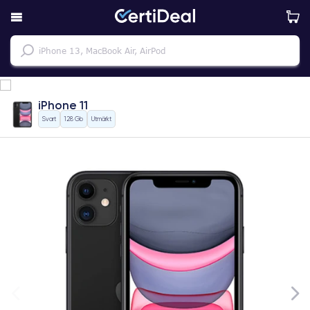
iPhone 11
Svart
128 Gb
Utmärkt