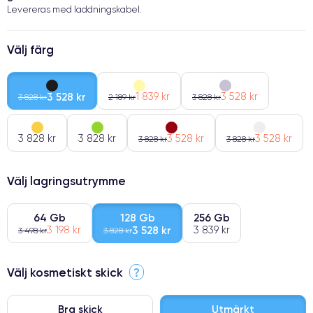
Levereras med laddningskabel.
Välj färg
3 528 kr
1 839 kr
3 528 kr
3 828 kr
2 189 kr
3 828 kr
3 828 kr
3 828 kr
3 528 kr
3 528 kr
3 828 kr
3 828 kr
Välj lagringsutrymme
64 Gb
128 Gb
256 Gb
3 198 kr
3 528 kr
3 839 kr
3 498 kr
3 828 kr
Välj kosmetiskt skick
?
Bra skick
Utmärkt