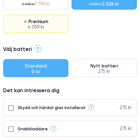
3 198 kr
3 528 kr
3 498 kr
3 828 kr
⭐ Premium
4 059 kr
⭐ Premium
Välj batteri
?
●
● Oklanderlig kvalitetsskärm
Standard
Nytt batteri
0 kr
275 kr
● Endast 5% av våra telefoner har premiumklassning
Det kan intressera dig
275 kr
?
Skydd och härdat glas installerat
275 kr
?
Snabbladdare