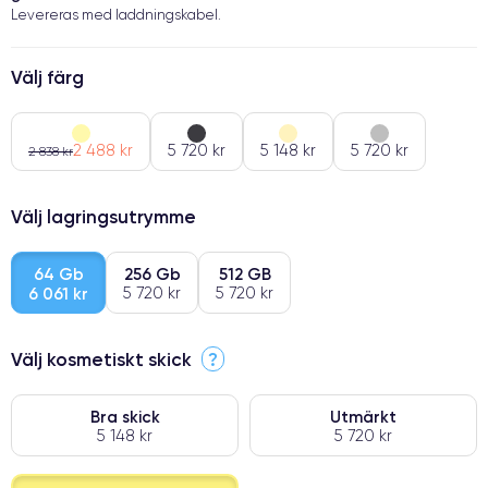
Levereras med laddningskabel.
Välj färg
2 488 kr
5 720 kr
5 148 kr
5 720 kr
2 838 kr
Välj lagringsutrymme
64 Gb
256 Gb
512 GB
6 061 kr
5 720 kr
5 720 kr
Välj kosmetiskt skick
?
Bra skick
Utmärkt
5 148 kr
5 720 kr