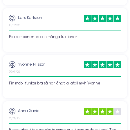
Lars Karlsson
18/02/26
Bra komponenter och många fuktioner
Yvonne Nilsson
30/01/26
Fin mobil funkar bra så här långt iallafall mvh Yvonne
Anna Xavier
21/01/26
It took about two weeks to come but it was as described. The