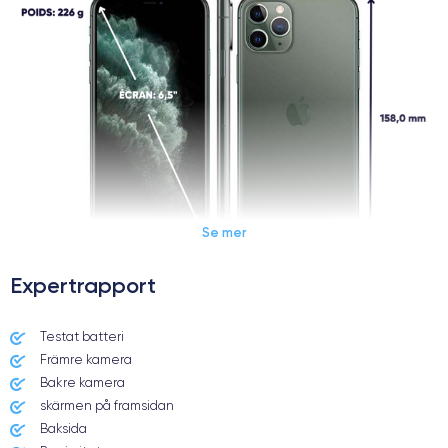
Se mer
Expertrapport
Dimensions et poids iPhone 11 Pro Max
Testat batteri
Främre kamera
Date de sortie
Système exploitation
10/09/2019
iOS (iOS 13)
Bakre kamera
skärmen på framsidan
Dimensions
Poids
Baksida
158×77.8×8.1 mm
226 g