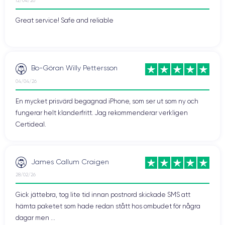
12/04/26
Great service! Safe and reliable
Bo-Göran Willy Pettersson
04/04/26
En mycket prisvärd begagnad iPhone, som ser ut som ny och
fungerar helt klanderfritt. Jag rekommenderar verkligen
Certideal.
James Callum Craigen
28/02/26
Gick jättebra, tog lite tid innan postnord skickade SMS att
hämta paketet som hade redan stått hos ombudet för några
dagar men ...