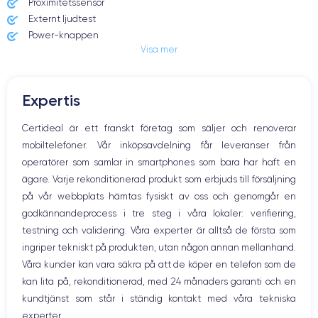
Proximitetssensor
Externt ljudtest
Écran
Résolution écran
Power-knappen
OLED 6.5 pouces
2688 x 1242 pixels
Visa mer
Jack och Eluttag
Mute knappen
RAM
Memoire interne
Volymknapparna
6 Go
64,256,512 Go
Expertis
Högtalare
Nom de la puce
Nombre de cœurs
Mikrofon
Certideal är ett franskt företag som säljer och renoverar
Puce A13 Bionic
6
Hem-knappen
mobiltelefoner. Vår inköpsavdelning får leveranser från
Bluetooth
Nom GPU
Fréq. processeur
operatörer som samlar in smartphones som bara har haft en
WiFi
GPU 4 cœurs
2.65 GHz
ägare. Varje rekonditionerad produkt som erbjuds till försäljning
Nätverk
på vår webbplats hämtas fysiskt av oss och genomgår en
Vibration
Caméra
Caméra Frontale
godkännandeprocess i tre steg i våra lokaler: verifiering,
Prise USB
12 Mpx
12 Mpx
testning och validering. Våra experter är alltså de första som
ingriper tekniskt på produkten, utan någon annan mellanhand.
Résolution vidéo
Recharge rapide
4K - 3840 x 2160 px
Oui, minimum 18W
Våra kunder kan vara säkra på att de köper en telefon som de
kan lita på, rekonditionerad, med 24 månaders garanti och en
Batterie
Type de SIM
kundtjänst som står i ständig kontakt med våra tekniska
3969 mAh
Nano-SIM + eSIM
experter.