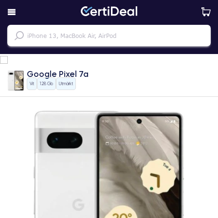
Google Pixel 7a
Vit
128 Gb
Utmärkt