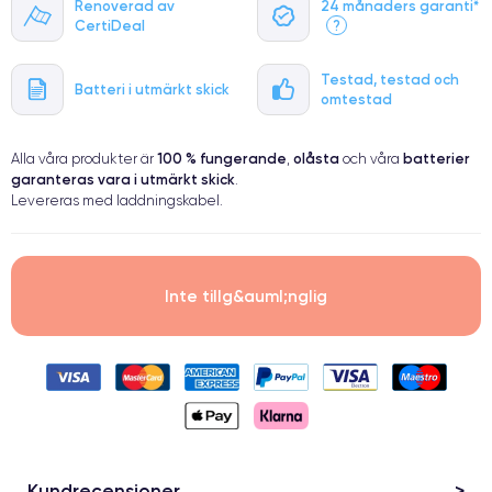
Renoverad av
24 månaders garanti*
●
CertiDeal
?
● Oklanderlig kvalitetsskärm
● Endast 5% av våra telefoner har premiumklassning
Testad, testad och
Batteri i utmärkt skick
omtestad
100 % fungerande
olåsta
batterier
Alla våra produkter är
,
och våra
garanteras vara i utmärkt skick
.
Levereras med laddningskabel.
Inte tillg&auml;nglig
Kundrecensioner