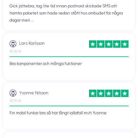
Gick jättebra, tog lite tid innan postnord skickade SMS att
hämta paketet som hade redan stått hos ombudet för några
dagar men ...
Lars Karlsson
18/02/26
Bra komponenter och många fuktioner
Yvonne Nilsson
30/01/26
Fin mobil funkar bra så här långt iallafall mvh Yvonne