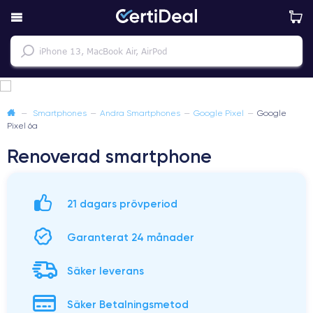
—
Smartphones
—
Andra Smartphones
—
Google Pixel
—
Google
Pixel 6a
Renoverad smartphone
21 dagars prövperiod
Garanterat 24 månader
Säker leverans
Säker Betalningsmetod