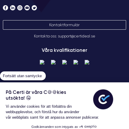
Kontaktformulär
Kontakta oss: support@certideal.se
Våra kvalifikationer
Fortsätt utan samtycke
På Certi är våra C🍪🍪kies
utsökta! 🤤
Allmänna försäljningsvillkor
Vi använder cookies för att förbättra din
Certideal © 2026 Alla rättigheter
webbupplevelse, och förstå hur du använder
förbehållna
vår webbplats samt för att anpassa annonser publicerar.
Godkännanden som intygats av