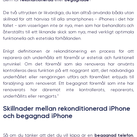
De två uttrycken är likvärdiga, du kan alltså använda båda utan
skillnad för att hänvisa till alla smartphones - iPhones i det här
fallet - som visserligen inte är nya, men som har behandlats och
återställts till ett liknande skick som nya, med verkligt optimala
funktionella och estetiska förhållanden.
Enligt definitionen är rekonditionering en process för att
reparera och underhålla ett föremål ur estetisk och funktionell
synvinkel. Om det föremål som ska renoveras har använts
kontrolleras dess funktion på ett noggrant sätt, det nödvändiga
underhållet eller rengöringen utförs och föremålet erbjuds till
försäljning som renoverat. Ett begagnat föremål som inte har
renoverats har däremot inte kontrollerats, reparerats,
underhållits eller rengjorts."
Skillnader mellan rekonditionerad iPhone
och begagnad iPhone
begagnad telefon
Så om du tänker att det du vill köpa är en
,