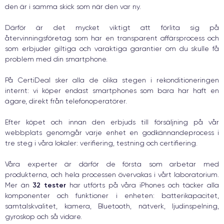
den är i samma skick som när den var ny.
Därför är det mycket viktigt att förlita sig på
återvinningsföretag som har en transparent affärsprocess och
som erbjuder giltiga och varaktiga garantier om du skulle få
problem med din smartphone.
På CertiDeal sker alla de olika stegen i rekonditioneringen
internt: vi köper endast smartphones som bara har haft en
ägare, direkt från telefonoperatörer.
Efter köpet och innan den erbjuds till försäljning på vår
webbplats genomgår varje enhet en godkännandeprocess i
tre steg i våra lokaler: verifiering, testning och certifiering.
Våra experter är därför de första som arbetar med
produkterna, och hela processen övervakas i vårt laboratorium.
32 tester
Mer än
har utförts på våra iPhones och täcker alla
komponenter och funktioner i enheten: batterikapacitet,
samtalskvalitet, kamera, Bluetooth, nätverk, ljudinspelning,
gyroskop och så vidare.