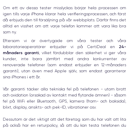
Om ett av dessa tester misslyckas börjar hela processen om
igen tills varje iPhone klarar hela verifieringsprocessen, och först
då erbjuds den till försäljning på vår webbplats. Därför finns det
alltid en visshet om att varje telefon kommer att vara lika bra
som ny.
Eftersom vi är övertygade om våra tester och våra
24-
laboratorieoperatörer erbjuder vi på CertiDeal en
månaders garanti
, vilket fördubblar den säkerhet vi ger våra
kunder, inte bara jämfört med andra konkurrenter av
renoverade telefoner (som endast erbjuder en 12-månaders
garanti), utan även med Apple själv, som endast garanterar
sina iPhones i ett år.
Vår garanti täcker alla tekniska fel på telefonen - utom brott
och oxidation (orsakad av kontakt med flytande ämnen) - såsom
fel på WiFi eller Bluetooth, GPS, kamera (fram- och baksida),
blixt, display, ansikts- och pek-ID, vibrationer osv.
Dessutom är det viktigt att det företag som du har valt att lita
på också har en returpolicy, så att du kan testa telefonen du