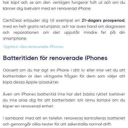
har köpt och se om den verkligen fungerar fullt ut och om du
känner dig bekväm med en renoverad iPhone.
21-dagars provperiod
CertiDeal erbjuder dig till exempel en
,
med en helt gratis returtjänst, och tar även hand om diagnosen
och reparationen om det uppstår mindre fel på din
smartphone.
Upptäck våra renoverade iPhones
Batteritiden för renoverade iPhones
Oavsett om du har ägt en iPhone i ditt liv eller inte vet du att
batteritiden är den viktigaste frågan för dem som väljer att
köpa dessa Apple-produkter.
Även om iPhones batteritid inte har det bästa ryktet behöver
du inte oroa dig för att batteritiden blir ännu kortare om du
köper en renoverad enhet.
I samband med att en telefon renoveras kontrolleras batteriet
och genomgår olika tester för att säkerställa normal drift.