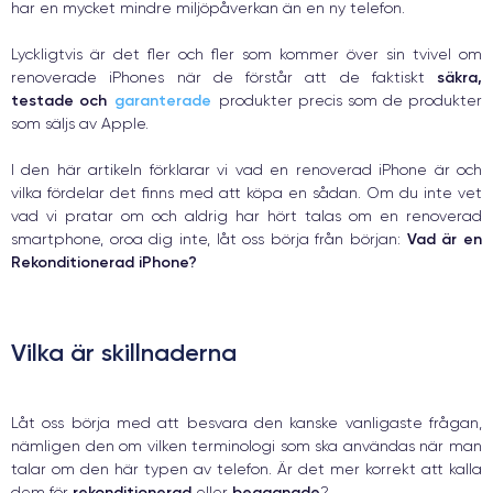
har en mycket mindre miljöpåverkan än en ny telefon.
Lyckligtvis är det fler och fler som kommer över sin tvivel om
säkra,
renoverade iPhones när de förstår att de faktiskt
testade och
garanterade
produkter precis som de produkter
som säljs av Apple.
I den här artikeln förklarar vi vad en renoverad iPhone är och
vilka fördelar det finns med att köpa en sådan. Om du inte vet
vad vi pratar om och aldrig har hört talas om en renoverad
Vad är en
smartphone, oroa dig inte, låt oss börja från början:
Rekonditionerad iPhone?
Vilka är skillnaderna
Låt oss börja med att besvara den kanske vanligaste frågan,
nämligen den om vilken terminologi som ska användas när man
talar om den här typen av telefon. Är det mer korrekt att kalla
rekonditionerad
begagnade
dem för
eller
?