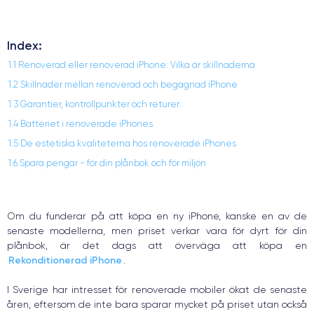
Index:
1.1 Renoverad eller renoverad iPhone: Vilka är skillnaderna
1.2 Skillnader mellan renoverad och begagnad iPhone
1.3 Garantier, kontrollpunkter och returer:
1.4 Batteriet i renoverade iPhones
1.5 De estetiska kvaliteterna hos renoverade iPhones
1.6 Spara pengar - för din plånbok och för miljön
Om du funderar på att köpa en ny iPhone, kanske en av de
senaste modellerna, men priset verkar vara för dyrt för din
plånbok, är det dags att överväga att köpa en
Rekonditionerad iPhone
.
I Sverige har intresset för renoverade mobiler ökat de senaste
åren, eftersom de inte bara sparar mycket på priset utan också