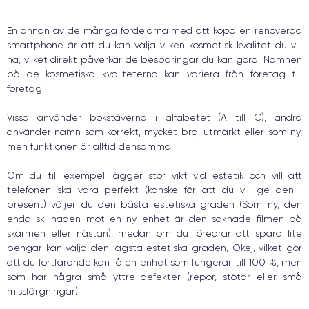
En annan av de många fördelarna med att köpa en renoverad
smartphone är att du kan välja vilken kosmetisk kvalitet du vill
ha, vilket direkt påverkar de besparingar du kan göra. Namnen
på de kosmetiska kvaliteterna kan variera från företag till
företag.
Vissa använder bokstäverna i alfabetet (A till C), andra
använder namn som korrekt, mycket bra, utmärkt eller som ny,
men funktionen är alltid densamma.
Om du till exempel lägger stor vikt vid estetik och vill att
telefonen ska vara perfekt (kanske för att du vill ge den i
present) väljer du den bästa estetiska graden (Som ny, den
enda skillnaden mot en ny enhet är den saknade filmen på
skärmen eller nästan), medan om du föredrar att spara lite
pengar kan välja den lägsta estetiska graden, Okej, vilket gör
att du fortfarande kan få en enhet som fungerar till 100 %, men
som har några små yttre defekter (repor, stötar eller små
missfärgningar).