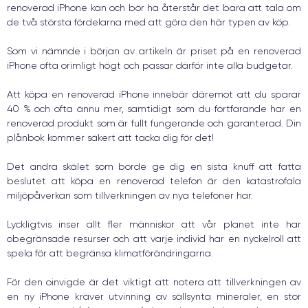
renoverad iPhone kan och bör ha återstår det bara att tala om
de två största fördelarna med att göra den här typen av köp.
Som vi nämnde i början av artikeln är priset på en renoverad
iPhone ofta orimligt högt och passar därför inte alla budgetar.
Att köpa en renoverad iPhone innebär däremot att du sparar
40 % och ofta ännu mer, samtidigt som du fortfarande har en
renoverad produkt som är fullt fungerande och garanterad. Din
plånbok kommer säkert att tacka dig för det!
Det andra skälet som borde ge dig en sista knuff att fatta
beslutet att köpa en renoverad telefon är den katastrofala
miljöpåverkan som tillverkningen av nya telefoner har.
Lyckligtvis inser allt fler människor att vår planet inte har
obegränsade resurser och att varje individ har en nyckelroll att
spela för att begränsa klimatförändringarna.
För den oinvigde är det viktigt att notera att tillverkningen av
en ny iPhone kräver utvinning av sällsynta mineraler, en stor