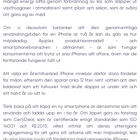
mängd energi (ofta genom förbränning av kol, som släpper ut
växthusgaser i atmosfären) samt plast och silikon, som är svåra
att göra sig av med.
Om vi dessutom betänker att den genomsnittliga
användningstiden för en iPhone är två år kan du själv se hur
miljöskadlig Apples produktionsmodell - och
smartphonebranschen i allmänhet - är, som tvingar
konsumenterna att byta ut sina iPhones allt oftare, även när de
fortfarande fungerar fullt ut.
Att välja en återtillverkad iPhone innebär därför stora fördelar
för miljön, eftersom den sparar cirka 12 liter rent vatten och den
koldioxid som ett fullvuxet träd skulle släppa ut under ett och
ett halvt år av sitt liv.
Tänk bara på att köpa en ny smartphone är detsamma som att
använda och ladda upp en i tio år. Om köpet görs av företag
som CertiDeal, som är certifierade enligt standarder som ISO
14001 och R2:2013, vilket vittnar om deras ytterligare
engagemang för att göra sitt arbete allt mer miljövänligt, kan
du inte längre tvivla på fördelarna med renoverade iPhones.