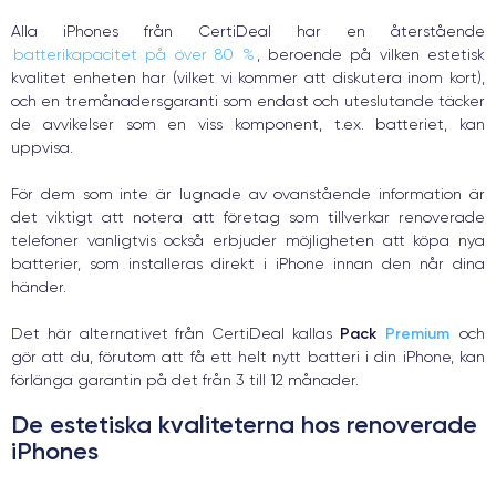
Alla iPhones från CertiDeal har en återstående
batterikapacitet på över 80 %
, beroende på vilken estetisk
kvalitet enheten har (vilket vi kommer att diskutera inom kort),
och en tremånadersgaranti som endast och uteslutande täcker
de avvikelser som en viss komponent, t.ex. batteriet, kan
uppvisa.
För dem som inte är lugnade av ovanstående information är
det viktigt att notera att företag som tillverkar renoverade
telefoner vanligtvis också erbjuder möjligheten att köpa nya
batterier, som installeras direkt i iPhone innan den når dina
händer.
Pack
Premium
Det här alternativet från CertiDeal kallas
och
gör att du, förutom att få ett helt nytt batteri i din iPhone, kan
förlänga garantin på det från 3 till 12 månader.
De estetiska kvaliteterna hos renoverade
iPhones