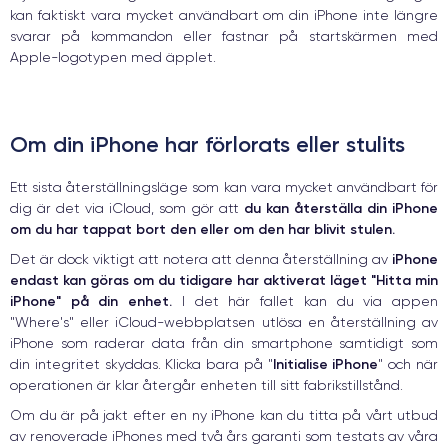
kan faktiskt vara mycket användbart om din iPhone inte längre
svarar på kommandon eller fastnar på startskärmen med
Apple-logotypen med äpplet.
Om din iPhone har förlorats eller stulits
Ett sista återställningsläge som kan vara mycket användbart för
du kan återställa din iPhone
dig är det via iCloud, som gör att
om du har tappat bort den eller om den har blivit stulen.
iPhone
Det är dock viktigt att notera att denna återställning av
endast kan göras om du tidigare har aktiverat läget "Hitta min
iPhone" på din enhet.
I det här fallet kan du via appen
"Where's" eller iCloud-webbplatsen utlösa en återställning av
iPhone som raderar data från din smartphone samtidigt som
Initialise iPhone
din integritet skyddas. Klicka bara på "
" och när
operationen är klar återgår enheten till sitt fabrikstillstånd.
Om du är på jakt efter en ny iPhone kan du titta på vårt utbud
av renoverade iPhones med två års garanti som testats av våra