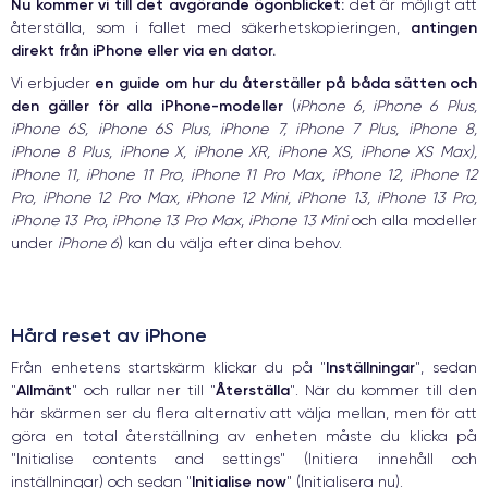
Nu kommer vi till det avgörande ögonblicket:
det är möjligt att
antingen
återställa, som i fallet med säkerhetskopieringen,
direkt från iPhone eller via en dator.
en guide om hur du återställer på båda sätten och
Vi erbjuder
den gäller för alla iPhone-modeller
(
iPhone 6, iPhone 6 Plus,
iPhone 6S, iPhone 6S Plus, iPhone 7, iPhone 7 Plus, iPhone 8,
iPhone 8 Plus, iPhone X, iPhone XR, iPhone XS, iPhone XS Max),
iPhone 11, iPhone 11 Pro, iPhone 11 Pro Max, iPhone 12, iPhone 12
Pro, iPhone 12 Pro Max, iPhone 12 Mini, iPhone 13, iPhone 13 Pro,
iPhone 13 Pro, iPhone 13 Pro Max, iPhone 13 Mini
och alla modeller
under
iPhone 6
) kan du välja efter dina behov.
Hård reset av iPhone
Inställningar
Från enhetens startskärm klickar du på "
", sedan
Allmänt
Återställa
"
" och rullar ner till "
". När du kommer till den
här skärmen ser du flera alternativ att välja mellan, men för att
göra en total återställning av enheten måste du klicka på
"Initialise contents and settings" (Initiera innehåll och
Initialise now
inställningar) och sedan "
" (Initialisera nu).