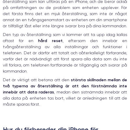
återställning som kan utföras på en iPhone, och de beror också
på omfattningen av de problem som enheten upplever. För
det första finns det en mjuk återställning, som inte är något
annat än en tvångsgenomstart av enheten om din smartphone
är tillfälligt låst eller inte längre svarar bra på dina kommandon.
Den typ av återställning som vi kommer att ta upp idag kallas
hård reset
oftast för en
, eftersom den innebär en
tvångsåterställning av alla inställningar och funktioner i
telefonen. Det är därför ett totalt och oåterkalleligt förfarande,
varför det är nödvändigt att först spara alla data som du inte
vill förlora, om telefonen fortfarande är tillgänglig och svarar på
kommandon.
största skillnaden mellan de
Det är viktigt att betona att den
två typerna av återställning är att den förstnämnda inte
innebär att data raderas
, medan den sistnämnda innebär att
alla data på enheten tas bort, vilket är anledningen till att de
måste sparas först.
Hur du förbereder din iPhone för