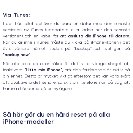
Via iTunes:
I det här fallet behöver du bara en dator med den senaste
versionen av iTunes (uppdatera eller ladda ner den senaste
ansluta din iPhone till datorn
versionen) och en kabel för att
.
När du är inne i iTunes måste du klicka på iPhone-ikonen i det
övre vänstra hörnet, sedan på "backup" och slutligen på
"backup now"
.
När alla dina data är säkra är det sista viktiga steget att
"Hitta min iPhone"
inaktivera
, om den fortfarande är aktiv på
din enhet. Detta är mycket viktigt eftersom det kan vara svårt
att avaktivera det senare, särskilt om telefonen är på väg att
hamna i händerna på en ny ägare.
Så här gör du en hård reset på alla
iPhone-modeller