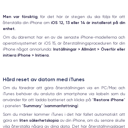
Men var försiktig
, för det här är stegen du ska följa för att
iOS 12, 13 eller 14 är installerat på din
återställa din iPhone om
enhet.
Om du däremot har en av de senaste iPhone-modellerna och
operativsystemet är iOS 15, är återställningsproceduren för din
Inställningar > Allmänt > Överför eller
iPhone något annorlunda:
initiera iPhone > Initiera.
Hård reset av datorn med iTunes
Om du föredrar att göra återställningen via en PC/Mac och
iTunes behöver du ansluta din smartphone via kabeln som du
Restore iPhone
använder för att ladda batteriet och klicka på "
"
Summary
sammanfattning
i panelen "
" (
).
Som du märker kommer iTunes i det här fallet automatiskt att
liten säkerhetskopia
göra en
av din iPhone, om du senare skulle
vilja återställa några av dina data. Det här återställningsläget