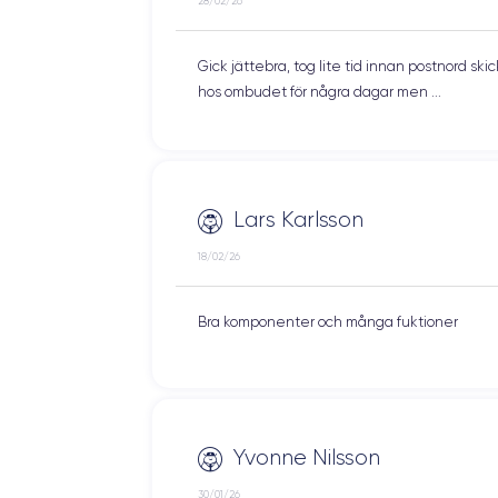
28/02/26
Gick jättebra, tog lite tid innan postnord 
hos ombudet för några dagar men ...
Lars Karlsson
18/02/26
Bra komponenter och många fuktioner
Yvonne Nilsson
30/01/26