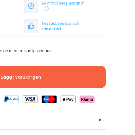
24 månaders garanti*
l
?
Testad, testad och
omtestad
e än med en vanlig laddare.
Lägg i varukorgen