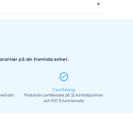
arantier på din framtida enhet.
Certifiering
ed alla
Produkter certifierade på 32 kontrollpunkter
och 100 % funktionella