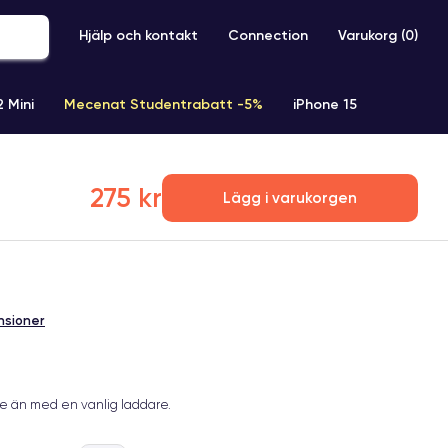
Hjälp och kontakt
Connection
Varukorg (
0
)
2 Mini
Mecenat Studentrabatt -5%
iPhone 15
iPhone XR
iPhone SE 2 (2020)
iPhone X
iPhone XS
275 kr
Lägg i varukorgen
nsioner
e än med en vanlig laddare.