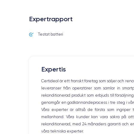
Expertrapport
Testat batteri
Expertis
Certideal är ett franskt företag som säljer och ren
leveranser från operatörer som samlar in smar
rekonditionerad produkt som erbjuds till försäljni
genomgår en godkännandeprocess i tre steg i våra l
Våra experter är alltså de första som ingripe
mellanhand. Våra kunder kan vara säkra på att
rekonditionerad, med 24 månaders garanti och en
våra tekniska experter.