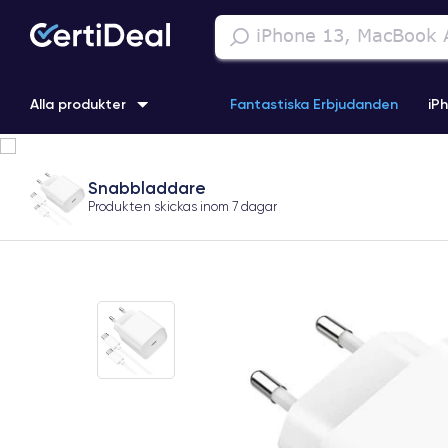
Alla produkter
Fantastiska Erbjudanden
iP
iPhone 16
iPhone 13 Pro
iPhone SE 3 (2022)
iPhone 1
Snabbladdare
Produkten skickas inom
7 dagar
iPhone 11 Pro
iPhone 15 Pro