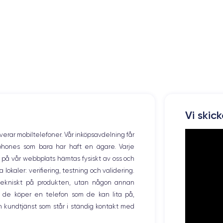
Vi skic
overar mobiltelefoner. Vår inköpsavdelning får
tphones som bara har haft en ägare. Varje
ng på vår webbplats hämtas fysiskt av oss och
okaler: verifiering, testning och validering.
r tekniskt på produkten, utan någon annan
 de köper en telefon som de kan lita på,
 kundtjänst som står i ständig kontakt med