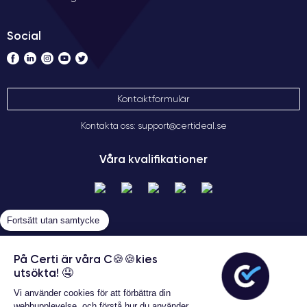
Social
Kontaktformulär
Kontakta oss: support@certideal.se
Våra kvalifikationer
Fortsätt utan samtycke
På Certi är våra C🍪🍪kies
utsökta! 🤤
Allmänna försäljningsvillkor
Vi använder cookies för att förbättra din
Certideal © 2026 Alla rättigheter
webbupplevelse, och förstå hur du använder