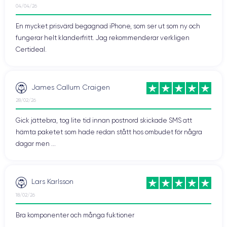
04/04/26
En mycket prisvärd begagnad iPhone, som ser ut som ny och
fungerar helt klanderfritt. Jag rekommenderar verkligen
Certideal.
James Callum Craigen
28/02/26
Gick jättebra, tog lite tid innan postnord skickade SMS att
hämta paketet som hade redan stått hos ombudet för några
dagar men ...
Lars Karlsson
18/02/26
Bra komponenter och många fuktioner