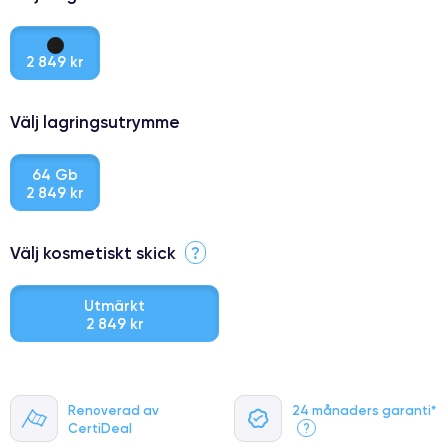
2 849 kr
Välj lagringsutrymme
64 Gb
2 849 kr
Välj kosmetiskt skick
?
Utmärkt
2 849 kr
⭐ Premium
Renoverad av
24 månaders garanti*
●
CertiDeal
?
● Oklanderlig kvalitetsskärm