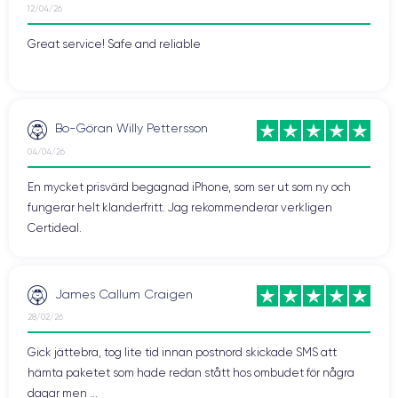
12/04/26
Great service! Safe and reliable
Bo-Göran Willy Pettersson
04/04/26
En mycket prisvärd begagnad iPhone, som ser ut som ny och
fungerar helt klanderfritt. Jag rekommenderar verkligen
Certideal.
James Callum Craigen
28/02/26
Gick jättebra, tog lite tid innan postnord skickade SMS att
hämta paketet som hade redan stått hos ombudet för några
dagar men ...