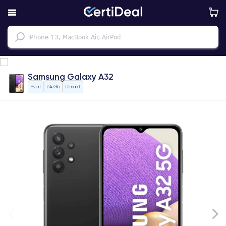
Samsung Galaxy A32
Svart
64 Gb
Utmärkt