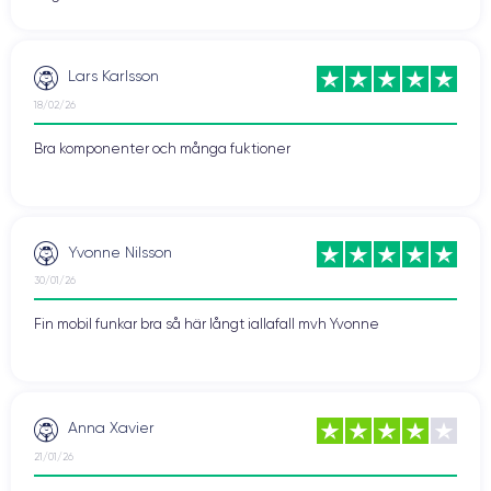
Lars Karlsson
18/02/26
Bra komponenter och många fuktioner
Yvonne Nilsson
30/01/26
Fin mobil funkar bra så här långt iallafall mvh Yvonne
Anna Xavier
21/01/26