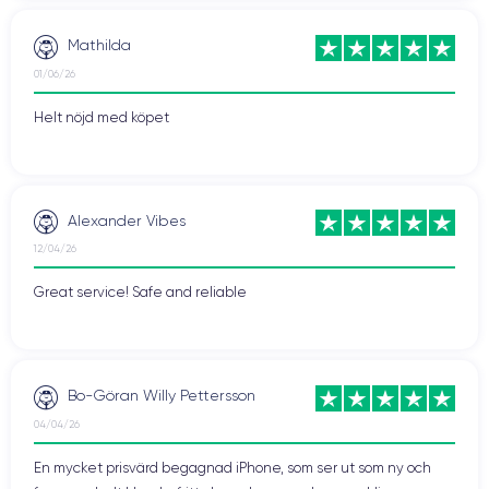
Mathilda
01/06/26
Helt nöjd med köpet
Alexander Vibes
12/04/26
Great service! Safe and reliable
Bo-Göran Willy Pettersson
04/04/26
En mycket prisvärd begagnad iPhone, som ser ut som ny och