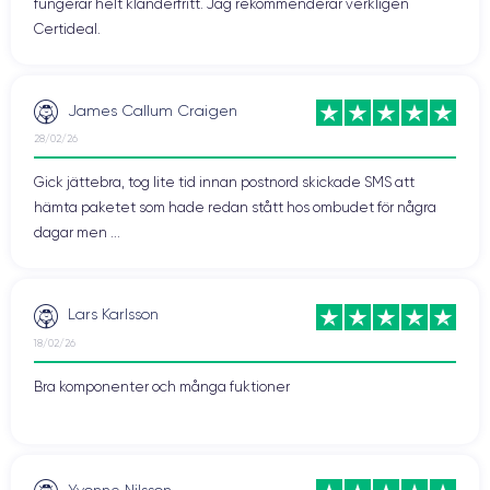
fungerar helt klanderfritt. Jag rekommenderar verkligen
Certideal.
James Callum Craigen
28/02/26
Gick jättebra, tog lite tid innan postnord skickade SMS att
hämta paketet som hade redan stått hos ombudet för några
dagar men ...
Lars Karlsson
18/02/26
Bra komponenter och många fuktioner
Yvonne Nilsson