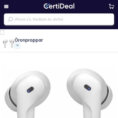
Öronproppar
Vit