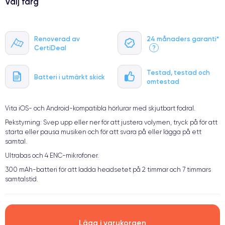
Välj färg
Renoverad av
24 månaders garanti*
CertiDeal
?
Testad, testad och
Batteri i utmärkt skick
omtestad
Vita iOS- och Android-kompatibla hörlurar med skjutbart fodral.
Pekstyrning: Svep upp eller ner för att justera volymen, tryck på för att
starta eller pausa musiken och för att svara på eller lägga på ett
samtal.
Ultrabas och 4 ENC-mikrofoner.
300 mAh-batteri för att ladda headsetet på 2 timmar och 7 timmars
samtalstid.
Lägg i varukorgen