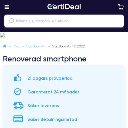
—
Mac
—
MacBook Air
—
MacBook Air 13" 2022
Renoverad smartphone
21 dagars prövperiod
Garanterat 24 månader
Säker leverans
Säker Betalningsmetod