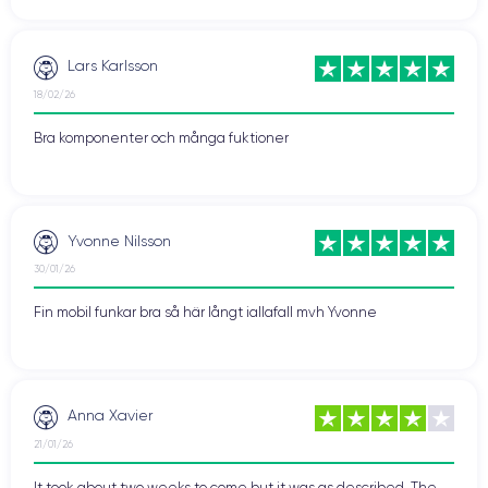
Lars Karlsson
18/02/26
Bra komponenter och många fuktioner
Yvonne Nilsson
30/01/26
Fin mobil funkar bra så här långt iallafall mvh Yvonne
Anna Xavier
21/01/26
It took about two weeks to come but it was as described. The