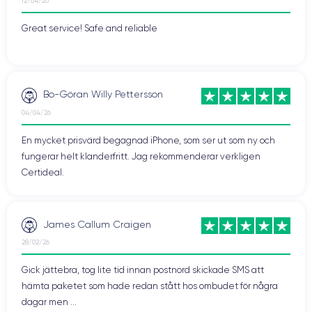
12/04/26
Great service! Safe and reliable
Bo-Göran Willy Pettersson
04/04/26
En mycket prisvärd begagnad iPhone, som ser ut som ny och
fungerar helt klanderfritt. Jag rekommenderar verkligen
Certideal.
James Callum Craigen
28/02/26
Gick jättebra, tog lite tid innan postnord skickade SMS att
hämta paketet som hade redan stått hos ombudet för några
dagar men ...