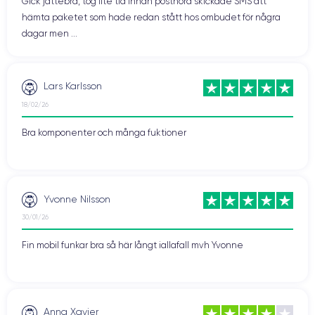
Gick jättebra, tog lite tid innan postnord skickade SMS att
hämta paketet som hade redan stått hos ombudet för några
dagar men ...
Lars Karlsson
18/02/26
Bra komponenter och många fuktioner
Yvonne Nilsson
30/01/26
Fin mobil funkar bra så här långt iallafall mvh Yvonne
Anna Xavier