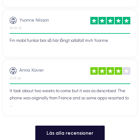
Yvonne Nilsson
30/01/26
Fin mobil funkar bra så här långt iallafall mvh Yvonne
Anna Xavier
21/01/26
It took about two weeks to come but it was as described. The
phone was originally from France and so some apps resorted to
...
Läs alla recensioner