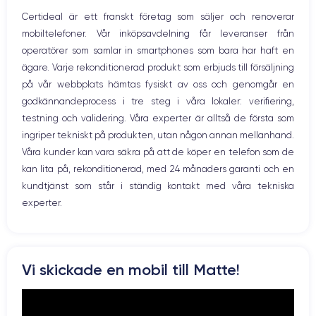
Nom de la puce
Nombre de cœurs
Mikrofon
Certideal är ett franskt företag som säljer och renoverar
Apple A12 Bionic
6
Hem-knappen
mobiltelefoner. Vår inköpsavdelning får leveranser från
Bluetooth
Nom GPU
Fréq. processeur
operatörer som samlar in smartphones som bara har haft en
WiFi
GPU 4 cœurs
2.39 GHz
ägare. Varje rekonditionerad produkt som erbjuds till försäljning
Nätverk
på vår webbplats hämtas fysiskt av oss och genomgår en
Vibration
Caméra
Caméra Frontale
godkännandeprocess i tre steg i våra lokaler: verifiering,
Prise USB
12 MP
7 MP
testning och validering. Våra experter är alltså de första som
ingriper tekniskt på produkten, utan någon annan mellanhand.
Résolution vidéo
Recharge rapide
4K - 3840x2160px
Oui, minimum 15W
Våra kunder kan vara säkra på att de köper en telefon som de
kan lita på, rekonditionerad, med 24 månaders garanti och en
Batterie
Dual SIM
kundtjänst som står i ständig kontakt med våra tekniska
2942 mAh
Nano-SIM + eSIM
experter.
Réseau mobile
Débloqué
LTE/4G
Oui, tous opérateurs
Si vous souhaitez découvrir toutes les caractéristiques de ce
Vi skickade en mobil till Matte!
smartphone, consulter la
fiche technique de l'iPhone XR.