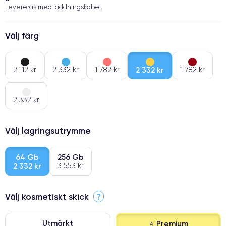
Levereras med laddningskabel.
Välj färg
2 112 kr
2 332 kr
1 782 kr
2 332 kr
1 782 kr
2 332 kr
Välj lagringsutrymme
64 Gb
256 Gb
2 332 kr
3 553 kr
Välj kosmetiskt skick
?
Utmärkt
⭐ Premium