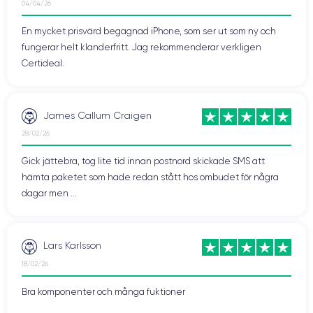
04/04/26
En mycket prisvärd begagnad iPhone, som ser ut som ny och
fungerar helt klanderfritt. Jag rekommenderar verkligen
Certideal.
James Callum Craigen
28/02/26
Gick jättebra, tog lite tid innan postnord skickade SMS att
hämta paketet som hade redan stått hos ombudet för några
dagar men ...
Lars Karlsson
18/02/26
Bra komponenter och många fuktioner