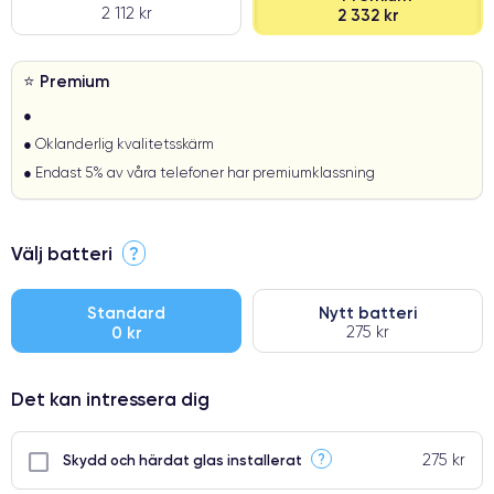
2 112 kr
2 332 kr
⭐ Premium
●
● Oklanderlig kvalitetsskärm
● Endast 5% av våra telefoner har premiumklassning
Välj batteri
?
Standard
Nytt batteri
0 kr
275 kr
Det kan intressera dig
275 kr
?
Skydd och härdat glas installerat