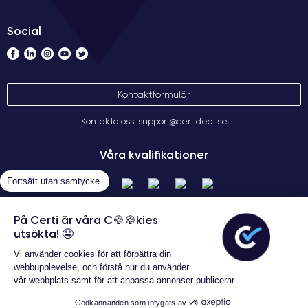
Social
Kontaktformulär
Kontakta oss: support@certideal.se
Våra kvalifikationer
Fortsätt utan samtycke
På Certi är våra C🍪🍪kies
utsökta! 🤤
Vi använder cookies för att förbättra din
webbupplevelse, och förstå hur du använder
vår webbplats samt för att anpassa annonser publicerar.
Allmänna försäljningsvillkor
Garanterat 24 månader
Certideal © 2026 Alla rättigheter
Godkännanden som intygats av
förbehållna