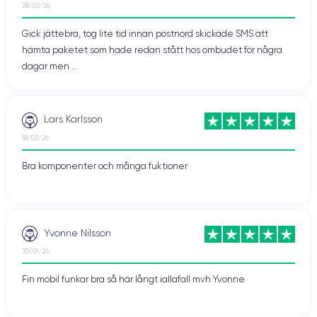
28/02/26
Gick jättebra, tog lite tid innan postnord skickade SMS att
hämta paketet som hade redan stått hos ombudet för några
dagar men ...
Lars Karlsson
18/02/26
Bra komponenter och många fuktioner
Yvonne Nilsson
30/01/26
Fin mobil funkar bra så här långt iallafall mvh Yvonne