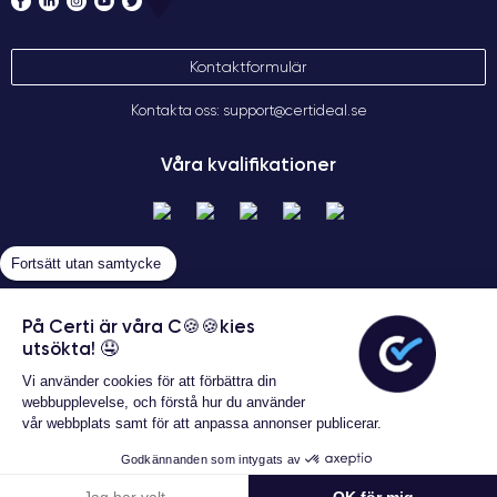
Kontaktformulär
Kontakta oss: support@certideal.se
Våra kvalifikationer
Fortsätt utan samtycke
På Certi är våra C🍪🍪kies
utsökta! 🤤
Allmänna försäljningsvillkor
Vi använder cookies för att förbättra din
Certideal © 2026 Alla rättigheter
webbupplevelse, och förstå hur du använder
förbehållna
vår webbplats samt för att anpassa annonser publicerar.
Godkännanden som intygats av
Konfigurera