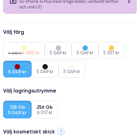
40 iPhone 14 Plus med riktiga bilder, verifierat batteri
och unikt ID
Välj färg
4 050 kr
5 049 kr
5 049 kr
5 357 kr
4 400 kr
5 049 kr
5 049 kr
5 049 kr
Välj lagringsutrymme
128 Gb
256 Gb
5 049 kr
6 017 kr
Välj kosmetiskt skick
?