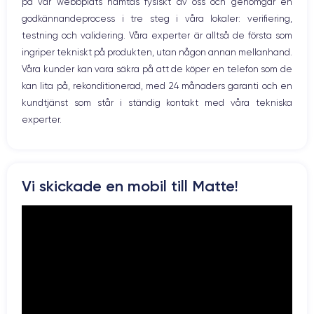
på vår webbplats hämtas fysiskt av oss och genomgår en
Vibration
Caméra Principale
Caméra Frontale
godkännandeprocess i tre steg i våra lokaler: verifiering,
Prise USB
12 Mpx
12 Mpx
testning och validering. Våra experter är alltså de första som
ingriper tekniskt på produkten, utan någon annan mellanhand.
Résolution vidéo
Recharge rapide
4K - 3840 x 2160 px
Oui, 20W
Våra kunder kan vara säkra på att de köper en telefon som de
kan lita på, rekonditionerad, med 24 månaders garanti och en
Batterie
Type de SIM
kundtjänst som står i ständig kontakt med våra tekniska
4325 mAh
eSIM
experter.
Réseau mobile
Débloqué
5G
Oui, tous opérateurs
Pour découvrir en détail les caractéristiques de ce smartphone,
Vi skickade en mobil till Matte!
vous pouvez consulter la
fiche technique de l'iPhone 14 Plus.