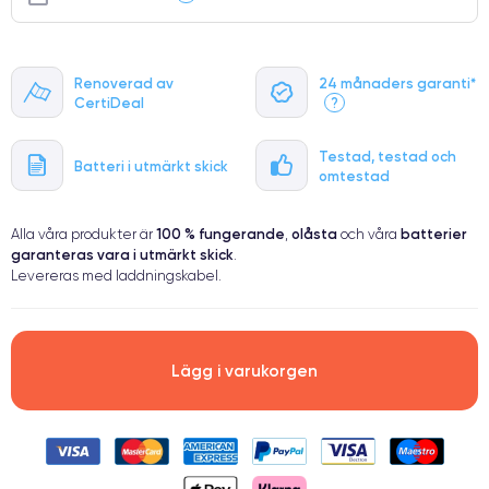
Renoverad av
24 månaders garanti*
CertiDeal
?
Testad, testad och
Batteri i utmärkt skick
omtestad
100 % fungerande
olåsta
batterier
Alla våra produkter är
,
och våra
garanteras vara i utmärkt skick
.
Levereras med laddningskabel.
Lägg i varukorgen