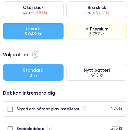
Okej skick
Bra skick
4 100 kr
4 617 kr
4 400 kr
4 917 kr
Utmärkt
⭐ Premium
5 049 kr
5 357 kr
⭐ Premium
Välj batteri
?
●
● Oklanderlig kvalitetsskärm
Standard
Nytt batteri
0 kr
440 kr
● Endast 5% av våra telefoner har premiumklassning
Det kan intressera dig
275 kr
?
Skydd och härdat glas installerat
275 kr
?
Snabbladdare