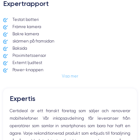
Expertrapport
Dimensions et poids iPhone 14 Plus
Testat batteri
Främre kamera
Date de sortie
Système exploitation
7/09/2022
iOS (iOS 16)
Bakre kamera
skärmen på framsidan
Dimensions
Poids
Baksida
160.8×78.1×7.8 mm
203 g
Proximitetssensor
Externt ljudtest
Écran
Résolution écran
Power-knappen
OLED 6.7 pouces
2778 x 1284 pixels
Visa mer
Jack och Eluttag
Mute knappen
RAM
Memoire interne
Volymknapparna
6 Go
128,256 ,512, Go
Expertis
Högtalare
Nom CPU
Nombre de cœurs
Mikrofon
Certideal är ett franskt företag som säljer och renoverar
Apple A15 Bionic
6
Hem-knappen
mobiltelefoner. Vår inköpsavdelning får leveranser från
Bluetooth
Nom GPU
Fréq. processeur
operatörer som samlar in smartphones som bara har haft en
WiFi
GPU 5-core
3.22 GHz
ägare. Varje rekonditionerad produkt som erbjuds till försäljning
Nätverk