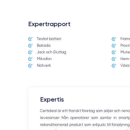
Expertrapport
Testat batteri
Främ
Date de sortie
Baksida
Proxi
14/09/2021
Jack och Eluttag
Mute
Mikrofon
Hem-
Dimensions
160.8×78.1×7.65 mm
Nätverk
Vibra
Écran
OLED 6.7 pouces
RAM
Expertis
6 Go
Certideal är ett franskt företag som säljer och ren
Nom de la puce
leveranser från operatörer som samlar in smar
Puce A15 Bionic
rekonditionerad produkt som erbjuds till försäljni