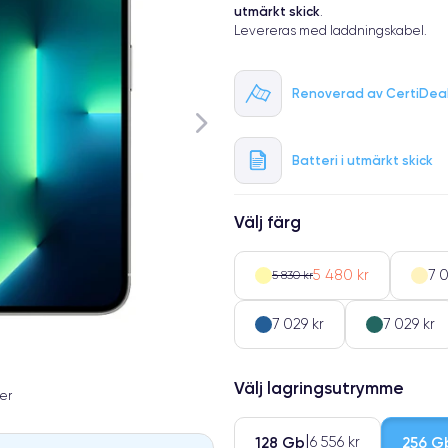
utmärkt skick
.
Levereras med laddningskabel.
Renoverad av CertiDea
Batteri i utmärkt skick
Välj färg
5 480 kr
7 0
5 830 kr
7 029 kr
7 029 kr
Välj lagringsutrymme
er
128 Gb
256 G
6 556 kr