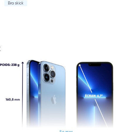
Bra skick
X
Se mer