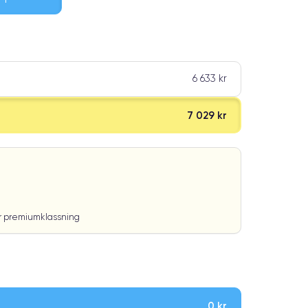
6 633 kr
7 029 kr
ar premiumklassning
0 kr