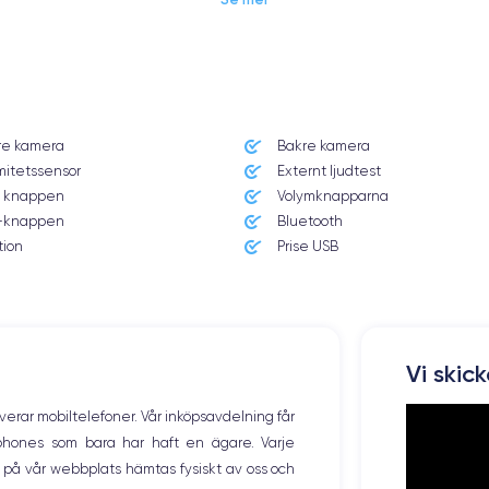
Dimensions et poids iPhone 13 Pro Max
re kamera
Bakre kamera
Système exploitation
mitetssensor
Externt ljudtest
iOS (iOS 16)
 knappen
Volymknapparna
knappen
Bluetooth
Poids
238 g
tion
Prise USB
Résolution écran
2778 x 1284 pixels
Memoire interne
Vi skic
128, 256 ,512 et 1000 Go
overar mobiltelefoner. Vår inköpsavdelning får
Nombre de cœurs
tphones som bara har haft en ägare. Varje
6
ng på vår webbplats hämtas fysiskt av oss och