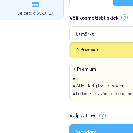
Delbetala 3X, 6X, 12X
Välj kosmetiskt skick
?
Utmärkt
⭐ Premium
⭐ Premium
●
● Oklanderlig kvalitetsskärm
● Endast 5% av våra telefoner h
Välj batteri
?
Standard