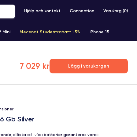
Hjälp och kontakt
Connection
Varukorg (
0
)
2 Mini
Mecenat Studentrabatt -5%
iPhone 15
iPhone XR
iPhone SE 2 (2020)
iPhone X
iPhone XS
7 029 kr
Lägg i varukorgen
nsioner
6 Gb Silver
erande
olåsta
batterier garanteras vara i
,
och våra