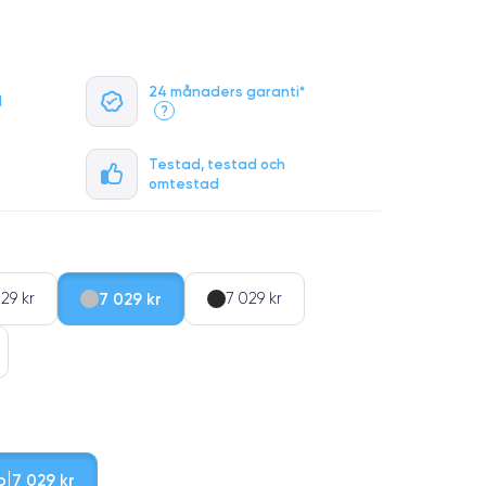
24 månaders garanti*
l
?
Testad, testad och
omtestad
29 kr
7 029 kr
7 029 kr
b
7 029 kr