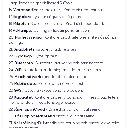
i applikationen specialiserad 3uTools.
Vibration :
16.
Kontrollera att telefonen vibrerar korrekt.
Högtalare :
17.
Lyssnar på ljud via högtalare.
Mikrofon :
18.
Spela in och lyssna på ett röstmeddelande.
Ficklampa.
19.
Testning av ficklampans funktion.
Närhetssensor :
20.
Kontrollerar att telefonen inte slås på när
du ringer.
Snabbhetsmätare :
21.
Snabbhets test.
Gyroskop :
22.
Gyroskop test.
Bluetooth :​
23.
Bluetooth-aktivering och parningstest.
WiFi :​
24.
Kontrollera anslutningen till Internetnätverket.
Mobilt nätverk :
25.
Ringde ett telefonsamtal.
Mobile data :​
26.
Mobile data nätverks test.
GPS :​
27.
Test av GPS-positionens precision.
Kapacitet :
28.
Kontrollerar den tillgängliga minneskapaciteten
i förhållande till modellens egenskaper.
Låser upp iCloud / Drive :
29.
Kontroll vid initialisering.
Lås upp operatören :
30.
Kontroll vid initialisering.
Nollställning :
31.
Fullständig återställning och kontroll av korrekt