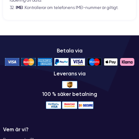
radering av data.
IMEI :​
32.
Kontrollerar om telefonens IMEI-nummer är giltigt.
Betala via
Leverans via
100 % säker betalning
Vem är vi?