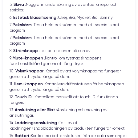
Skiva :
5.
Noggrann undersökning av eventuella repor och
sprickor.
Estetisk klassificering :
6.
Okej, Bra, Mycket Bra, Som ny
Pekskärm :
7.
Testa hela pekskärmen med ett specialiserat
program
Pekskärm :
7.
Testa hela pekskärmen med ett specialiserat
program
Strömknapp :
8.
Testar telefonen på och av.
Mute-knappen .
9.
Kontroll om tystnadsknappens
funktionstillstånd genom ett långt tryck.
Volymknappar :
10.
Kontroll av att volymknapparna fungerar
genom att trycka länge på dem.
Hem-knappen .
11.
Kontrollera driftsstatusen för hemknappen
genom att trycka länge på den.
Touch ID :
12.
Kontrollera manuellt att touch ID-funktionen
fungerar.
Anslutning eller Blixt :
13.
Anslutning och provning av
anslutningar.
Laddningsanslutning :
14.
Test av att
laddningen/snabbladdningen av produkten fungerar korrekt.
Batteri :
15.
Kontrollera batteristatusen från de data som anges