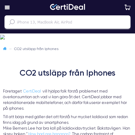
—
CO2 utsläpp från Iphones
CO2 utsläpp från Iphones
Företaget
CertiDeal
vill hjälpa folk förstå problemet med
överkonsumtion och vad vi kan göra åt det. CertiDeal jobbar med
rekonditionerade mobiltelefoner, och därför fokuserar exemplet här
på iphones.
Till att börja med gäller det att förstå hur mycket koldioxid som redan
finns idag på grund av smartphones.
Mike Berners Lee har bra koll på koldioxidavtrycket. Bokstavligen. Han
skrev boken ”
How bad are bananas?
The carbon footprint of