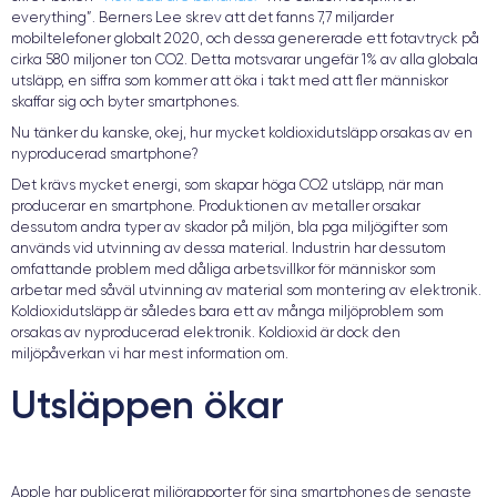
everything”. Berners Lee skrev att det fanns 7,7 miljarder
mobiltelefoner globalt 2020, och dessa genererade ett fotavtryck på
cirka 580 miljoner ton CO2. Detta motsvarar ungefär 1% av alla globala
utsläpp, en siffra som kommer att öka i takt med att fler människor
skaffar sig och byter smartphones.
Nu tänker du kanske, okej, hur mycket koldioxidutsläpp orsakas av en
nyproducerad smartphone?
Det krävs mycket energi, som skapar höga CO2 utsläpp, när man
producerar en smartphone. Produktionen av metaller orsakar
dessutom andra typer av skador på miljön, bla pga miljögifter som
används vid utvinning av dessa material. Industrin har dessutom
omfattande problem med dåliga arbetsvillkor för människor som
arbetar med såväl utvinning av material som montering av elektronik.
Koldioxidutsläpp är således bara ett av många miljöproblem som
orsakas av nyproducerad elektronik. Koldioxid är dock den
miljöpåverkan vi har mest information om.
Utsläppen ökar
Apple har publicerat miljörapporter för sina smartphones de senaste