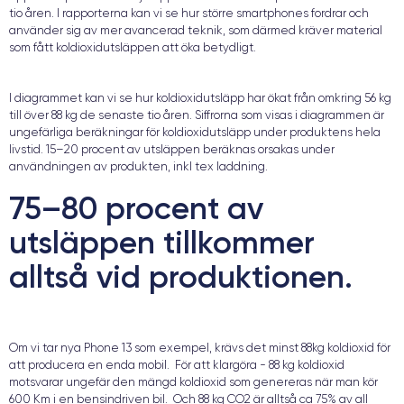
tio åren. I rapporterna kan vi se hur större smartphones fordrar och
använder sig av mer avancerad teknik, som därmed kräver material
som fått koldioxidutsläppen att öka betydligt.
I diagrammet kan vi se hur koldioxidutsläpp har ökat från omkring 56 kg
till över 88 kg de senaste tio åren. Siffrorna som visas i diagrammen är
ungefärliga beräkningar för koldioxidutsläpp under produktens hela
livstid. 15–20 procent av utsläppen beräknas orsakas under
användningen av produkten, inkl tex laddning.
75–80 procent av
utsläppen tillkommer
alltså vid produktionen
.
Om vi tar nya Phone 13 som exempel, krävs det minst 88kg koldioxid för
att producera en enda mobil. För att klargöra - 88 kg koldioxid
motsvarar ungefär den mängd koldioxid som genereras när man kör
600 Km i en bensindriven bil. Och 88 kg CO2 är alltså ca 75% av all