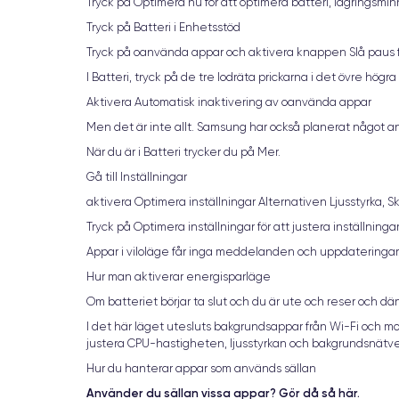
Tryck på Optimera nu för att optimera batteri, lagringsmi
Tryck på Batteri i Enhetsstöd
Tryck på oanvända appar och aktivera knappen Slå paus 
I Batteri, tryck på de tre lodräta prickarna i det övre högra
Aktivera Automatisk inaktivering av oanvända appar
Men det är inte allt. Samsung har också planerat något an
När du är i Batteri trycker du på Mer.
Gå till Inställningar
aktivera Optimera inställningar Alternativen Ljusstyrka,
Tryck på Optimera inställningar för att justera inställning
Appar i viloläge får inga meddelanden och uppdateringar
Hur man aktiverar energisparläge
Om batteriet börjar ta slut och du är ute och reser och d
I det här läget utesluts bakgrundsappar från Wi-Fi och mo
justera CPU-hastigheten, ljusstyrkan och bakgrundsnätve
Hur du hanterar appar som används sällan
Använder du sällan vissa appar? Gör då så här.