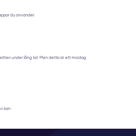
 appar du använder.
tteri under lång tid. Men detta är ett misstag.
vi kan.