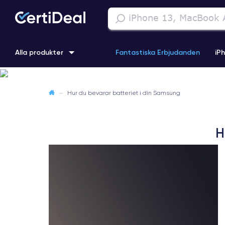
Alla produkter
Fantastiska Erbjudanden
iP
iPhone 16
iPhone 13 Pro
iPhone SE 3 (2022)
iPhone 1
—
Hur du bevarar batteriet i din Samsung
iPhone 11 Pro
iPhone 15 Pro
H