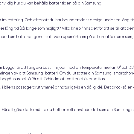
sar vi dig hur du kan behålla batteritiden på din Samsung.
nvestering. Och efter att du har beundrat dess design under en lång tid, e
 lång tid (så länge som möjligt)? Vilka knep finns det för att se till att d
ta hand om batteriet genom att vara uppmärksam på ett antal faktorer som,
byggd för att fungera bäst i miljöer med en temperatur mellan 0° och 35°
ringen av ditt Samsung-batteri. Om du utsätter din Samsung-smartphon
egränsas också för att förhindra att batteriet överhettas.
. i bilens passagerarutrymme) är naturligtvis en dålig idé. Det är också en
g. För att göra detta måste du helt enkelt använda det som din Samsung re