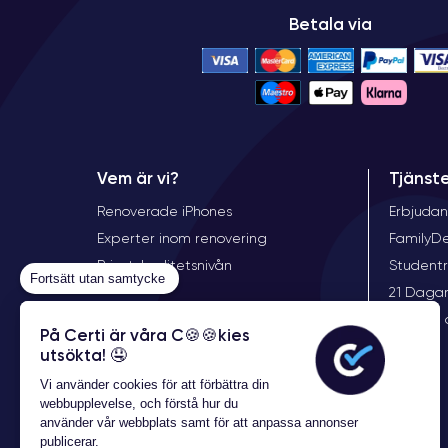
Betala via
Vem är vi?
Tjänst
Renoverade iPhones
Erbjudan
Experter inom renovering
FamilyD
Priset, kvalitetsnivån
Student
Fortsätt utan samtycke
21 Dagar
Garanti 
På Certi är våra C🍪🍪kies
utsökta! 🤤
Vi använder cookies för att förbättra din
webbupplevelse, och förstå hur du
använder vår webbplats samt för att anpassa annonser
publicerar.