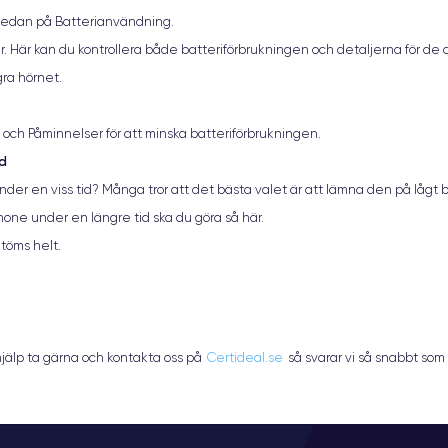
h sedan på Batterianvändning.
. Här kan du kontrollera både batteriförbrukningen och detaljerna för de
gra hörnet.
i och Påminnelser för att minska batteriförbrukningen.
od
r en viss tid? Många tror att det bästa valet är att lämna den på lågt ba
ne under en längre tid ska du göra så här.
töms helt.
jälp ta gärna och kontakta oss på
Certideal.se
så svarar vi så snabbt som 