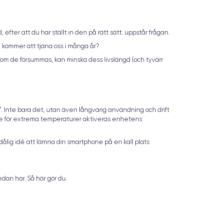
fter att du har ställt in den på rätt sätt. uppstår frågan.
en kommer att tjäna oss i många år?
 om de försummas, kan minska dess livslängd (och tyvärr
. Inte bara det, utan även långvarig användning och drift
e för extrema temperaturer aktiveras enhetens
 dålig idé att lämna din smartphone på en kall plats
dan har. Så här gör du.