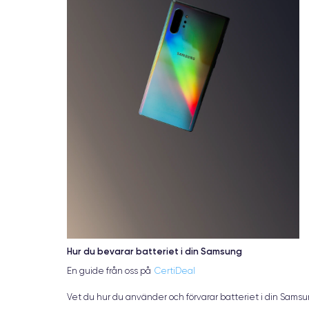
Hur du bevarar batteriet i din Samsung
En guide från oss på
CertiDeal
Vet du hur du använder och förvarar batteriet i din Sams