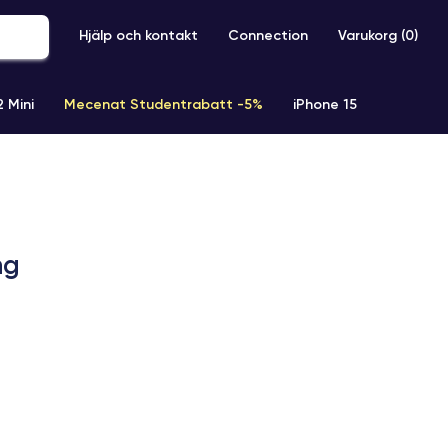
Hjälp och kontakt
Connection
Varukorg (
0
)
2 Mini
Mecenat Studentrabatt -5%
iPhone 15
iPhone XR
iPhone SE 2 (2020)
iPhone X
iPhone XS
ng