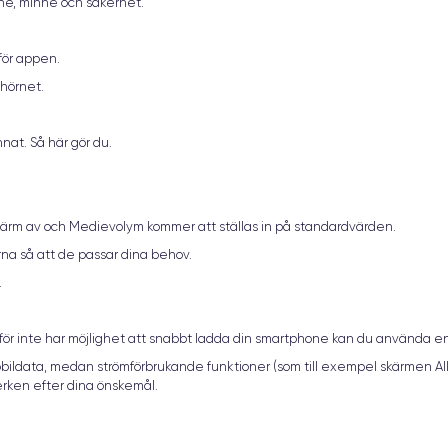
nne, minne och säkerhet.
för appen.
 hörnet.
nat. Så här gör du.
 Skärm av och Medievolym kommer att ställas in på standardvärden.
arna så att de passar dina behov.
.
ärför inte har möjlighet att snabbt ladda din smartphone kan du använda e
bildata, medan strömförbrukande funktioner (som till exempel skärmen Allti
rken efter dina önskemål.