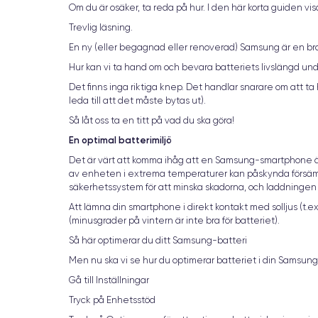
Om du är osäker, ta reda på hur. I den här korta guiden vi
Trevlig läsning.
En ny (eller begagnad eller renoverad) Samsung är en bra i
Hur kan vi ta hand om och bevara batteriets livslängd under
Det finns inga riktiga knep. Det handlar snarare om att 
leda till att det måste bytas ut).
Så låt oss ta en titt på vad du ska göra!
En optimal batterimiljö
Det är värt att komma ihåg att en Samsung-smartphone är 
av enheten i extrema temperaturer kan påskynda försäm
säkerhetssystem för att minska skadorna, och laddningen b
Att lämna din smartphone i direkt kontakt med solljus (t.ex
(minusgrader på vintern är inte bra för batteriet).
Så här optimerar du ditt Samsung-batteri
Men nu ska vi se hur du optimerar batteriet i din Samsun
Gå till Inställningar
Tryck på Enhetsstöd