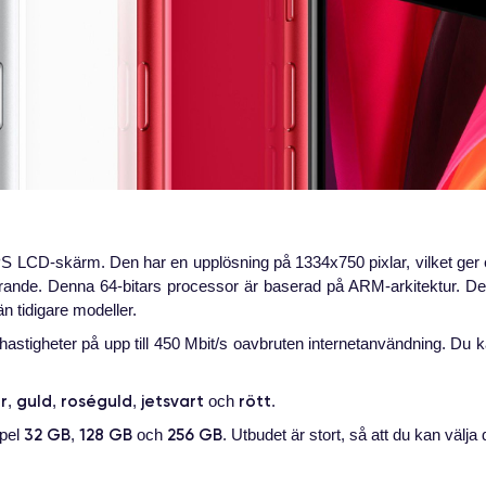
 LCD-skärm. Den har en upplösning på 1334x750 pixlar, vilket ger en 
terande. Denna 64-bitars processor är baserad på ARM-arkitektur. 
n tidigare modeller.
astigheter på upp till 450 Mbit/s oavbruten internetanvändning. Du 
er
guld
roséguld
jetsvart
rött
,
,
,
och
.
32 GB
128 GB
256 GB
mpel
,
och
. Utbudet är stort, så att du kan välj