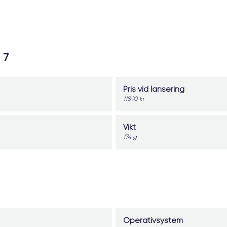
 7
Pris vid lansering
11890 kr
Vikt
174 g
Operativsystem