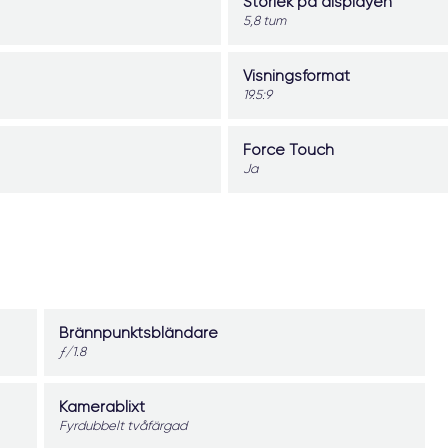
Storlek på displayen
5,8 tum
Visningsformat
19.5:9
Force Touch
Ja
Brännpunktsbländare
ƒ/1.8
Kamerablixt
Fyrdubbelt tvåfärgad