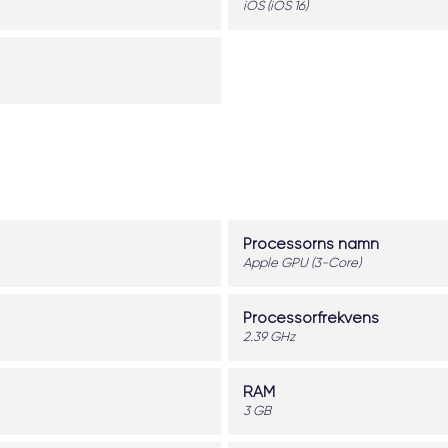
iOS (iOS 16)
Processorns namn
Apple GPU (3-Core)
Processorfrekvens
2.39 GHz
RAM
3 GB