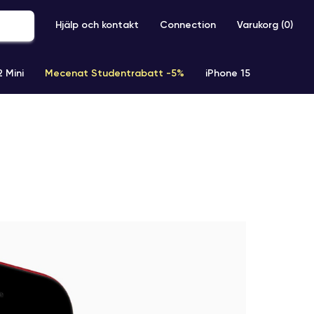
Hjälp och kontakt
Connection
Varukorg (
0
)
2 Mini
Mecenat Studentrabatt -5%
iPhone 15
iPhone XR
iPhone SE 2 (2020)
iPhone X
iPhone XS