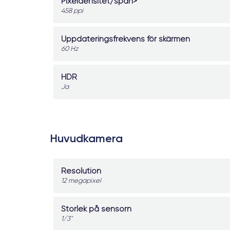
Pixeldensitet/span>
458 ppi
Uppdateringsfrekvens för skärmen
60 Hz
HDR
Ja
Huvudkamera
Resolution
12 megapixel
Storlek på sensorn
1/3"