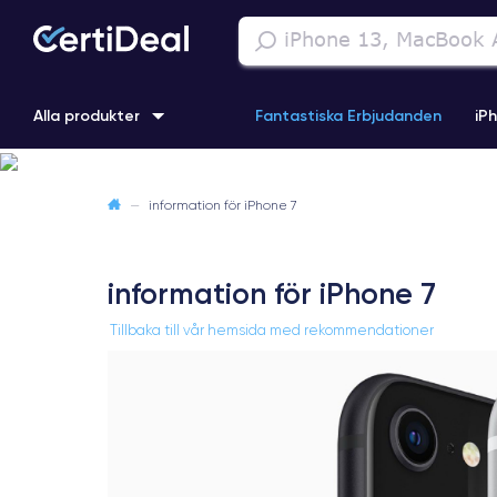
Alla produkter
Fantastiska Erbjudanden
iP
iPhone 16
iPhone 13 Pro
iPhone SE 3 (2022)
iPhone 1
—
information för iPhone 7
iPhone 11 Pro
iPhone 15 Pro
information för iPhone 7
Tillbaka till vår hemsida med rekommendationer