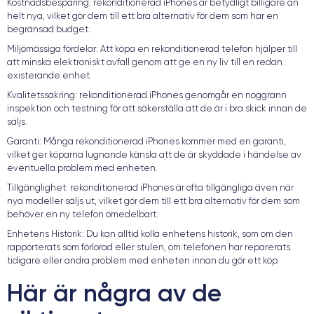
Kostnadsbesparing: rekonditionerad iPhones är betydligt billigare än
helt nya, vilket gör dem till ett bra alternativ för dem som har en
begränsad budget.
Miljömässiga fördelar: Att köpa en rekonditionerad telefon hjälper till
att minska elektroniskt avfall genom att ge en ny liv till en redan
existerande enhet.
Kvalitetssäkring: rekonditionerad iPhones genomgår en noggrann
inspektion och testning för att säkerställa att de är i bra skick innan de
säljs.
Garanti: Många rekonditionerad iPhones kommer med en garanti,
vilket ger köparna lugnande känsla att de är skyddade i händelse av
eventuella problem med enheten.
Tillgänglighet: rekonditionerad iPhones är ofta tillgängliga även när
nya modeller säljs ut, vilket gör dem till ett bra alternativ för dem som
behöver en ny telefon omedelbart.
Enhetens Historik: Du kan alltid kolla enhetens historik, som om den
rapporterats som förlorad eller stulen, om telefonen har reparerats
tidigare eller andra problem med enheten innan du gör ett köp.
Här är några av de