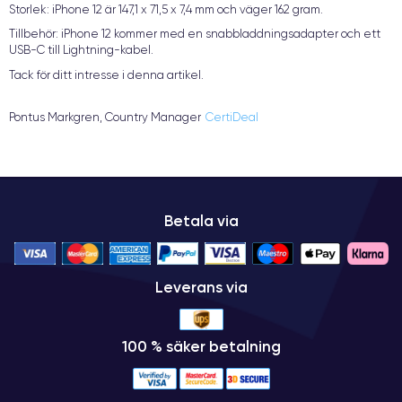
Storlek: iPhone 12 är 147,1 x 71,5 x 7,4 mm och väger 162 gram.
Tillbehör: iPhone 12 kommer med en snabbladdningsadapter och ett
USB-C till Lightning-kabel.
Tack för ditt intresse i denna artikel.
Pontus Markgren, Country Manager
CertiDeal
Betala via
Leverans via
100 % säker betalning