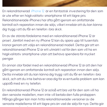
En rekonditionerad
iPhone 12
är en fantastisk investering för den som
är ute efter en högkvalitativ smartphone till ett lägre pris.
Rekonditionerade iPhones har ofta gått igenom en omfattande
kontroll och reparation innan de säljs, vilket innebär att du kan känna
dig trygg i att du får en telefon i bra skick.
En av de största fördelarna med en rekonditionerad iPhone 12 är
priset. Jämfört med en ny iPhone 12 kan du spara upp till tusentals
kronor genom att välja en rekonditionerad modell. Detta gör att en
rekonditionerad iPhone 12 är ett utmärkt val för den som vill ha en
högkvalitativ smartphone utan att behöva spendera för mycket
pengar.
En annan stor fördel med en rekonditionerad iPhone 12 är att den har
gått igenom en omfattande kontroll och reparation innan den säljs.
Detta innebär att du kan känna dig trygg i att du får en telefon i bra
skick, och att du inte behöver oroa dig för eventuella problem som kan
uppstå med en ny telefon.
En rekonditionerad iPhone 12 är också ett bra val för den som vill ha
den senaste modellen, men inte vill betala den fulla prislappen.
Många gånger kan man hitta rekonditionerade versioner av de
senaste modellerna till ett lägre pris än vad de säljs för nya. Detta gör