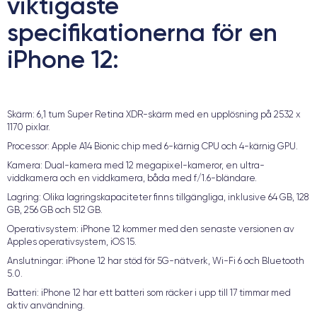
viktigaste
specifikationerna för en
iPhone 12:
Skärm: 6,1 tum Super Retina XDR-skärm med en upplösning på 2532 x
1170 pixlar.
Processor: Apple A14 Bionic chip med 6-kärnig CPU och 4-kärnig GPU.
Kamera: Dual-kamera med 12 megapixel-kameror, en ultra-
viddkamera och en viddkamera, båda med f/1.6-bländare.
Lagring: Olika lagringskapaciteter finns tillgängliga, inklusive 64 GB, 128
GB, 256 GB och 512 GB.
Operativsystem: iPhone 12 kommer med den senaste versionen av
Apples operativsystem, iOS 15.
Anslutningar: iPhone 12 har stöd för 5G-nätverk, Wi-Fi 6 och Bluetooth
5.0.
Batteri: iPhone 12 har ett batteri som räcker i upp till 17 timmar med
aktiv användning.